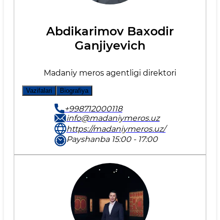
Abdikarimov Baxodir
Ganjiyevich
Madaniy meros agentligi direktori
Vazifalari
Biografiya
+998712000118
info@madaniymeros.uz
https://madaniymeros.uz/
Payshanba 15:00 - 17:00