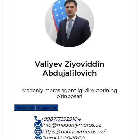
Valiyev Ziyoviddin
Abdujalilovich
Madaniy meros agentligi direktorining
o‘rinbosari
Vazifalari
Biografiya
+9987173929104
info@madaniymeros.uz
https://madaniymeros.uz/
Juma 16:00-18:00