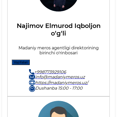
Najimov Elmurod Iqboljon
o‘g‘li
Madaniy meros agentligi direktorining
birinchi o'rinbosari
Vazifalari
+998773929106
info@madaniymeros.uz
https://madaniymeros.uz/
Dushanba 15:00 - 17:00