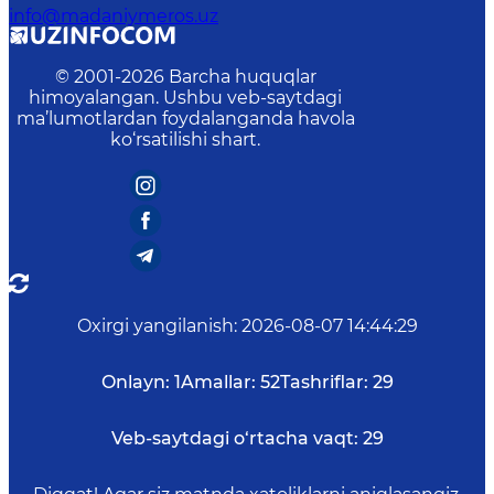
info@madaniymeros.uz
© 2001-
2026
Barcha huquqlar
himoyalangan. Ushbu veb-saytdagi
ma’lumotlardan foydalanganda havola
ko‘rsatilishi shart.
Oxirgi yangilanish
:
2026-08-07 14:44:29
Onlayn:
1
Amallar:
52
Tashriflar:
29
Veb-saytdagi o‘rtacha vaqt:
29