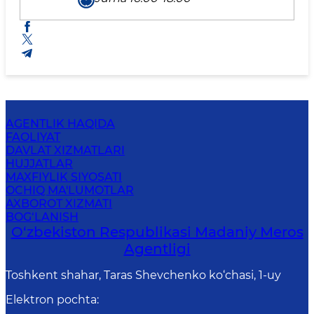
AGENTLIK HAQIDA
FAOLIYAT
DAVLAT XIZMATLARI
HUJJATLAR
MAXFIYLIK SIYOSATI
OCHIQ MA'LUMOTLAR
AXBOROT XIZMATI
BOG‘LANISH
O‘zbekiston Respublikasi Madaniy Meros
Agentligi
Toshkent shahar, Taras Shevchenko ko‘chasi, 1-uy
Elektron pochta
: