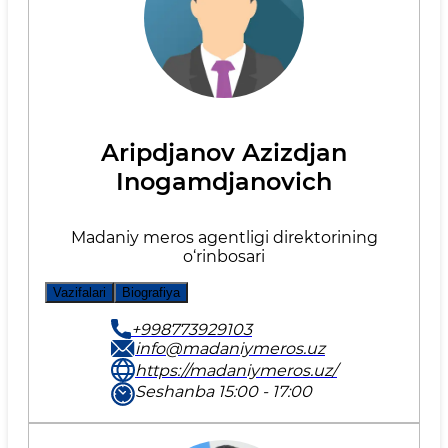
Aripdjanov Azizdjan
Inogamdjanovich
Madaniy meros agentligi direktorining
o‘rinbosari
Vazifalari
Biografiya
+998773929103
info@madaniymeros.uz
https://madaniymeros.uz/
Seshanba 15:00 - 17:00