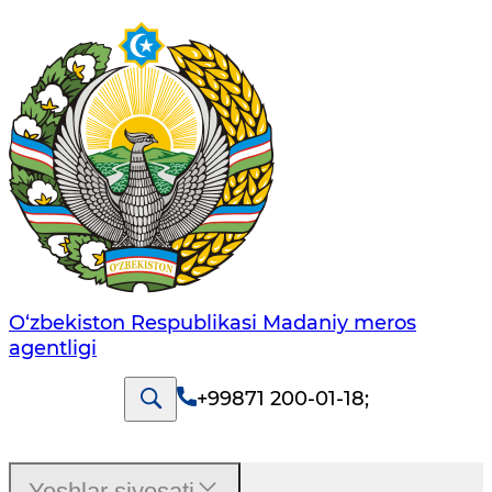
O‘zbekiston Respublikasi Madaniy meros
agentligi
+99871 200-01-18
;
Yoshlar siyosati