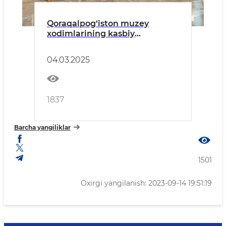
Qoraqalpog‘iston muzey
xodimlarining kasbiy
mahoratlari yangi bosqichda
04.03.2025
1837
Barcha yangiliklar
1501
Oxirgi yangilanish: 2023-09-14 19:51:19