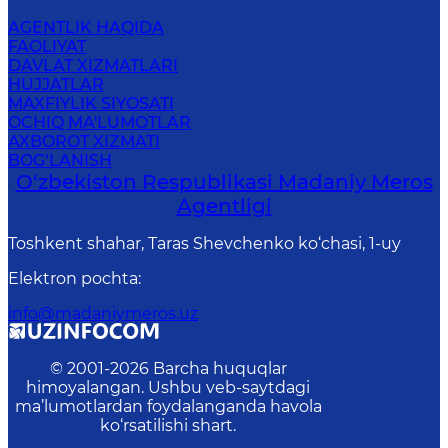
AGENTLIK HAQIDA
FAOLIYAT
DAVLAT XIZMATLARI
HUJJATLAR
MAXFIYLIK SIYOSATI
OCHIQ MA'LUMOTLAR
AXBOROT XIZMATI
BOG‘LANISH
O‘zbekiston Respublikasi Madaniy Meros
Agentligi
Toshkent shahar, Taras Shevchenko ko‘chasi, 1-uy
Elektron pochta
:
info@madaniymeros.uz
© 2001-
2026
Barcha huquqlar
himoyalangan. Ushbu veb-saytdagi
ma’lumotlardan foydalanganda havola
ko‘rsatilishi shart.