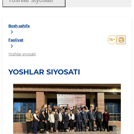
Bosh sahifa
16
+
Faoliyat
Yoshlar siyosati
YOSHLAR SIYOSATI