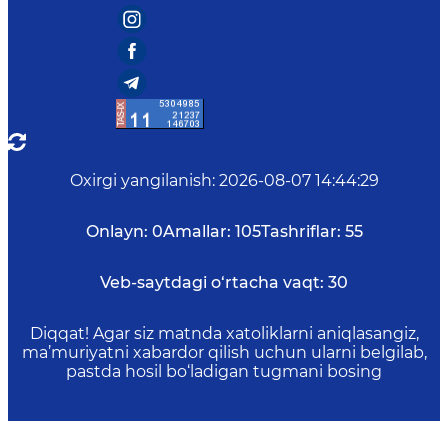
Oxirgi yangilanish
:
2026-08-07 14:44:29
Onlayn:
0
Amallar:
105
Tashriflar:
55
Veb-saytdagi o‘rtacha vaqt:
30
Diqqat! Agar siz matnda xatoliklarni aniqlasangiz,
ma’muriyatni xabardor qilish uchun ularni belgilab,
pastda hosil bo‘ladigan tugmani bosing