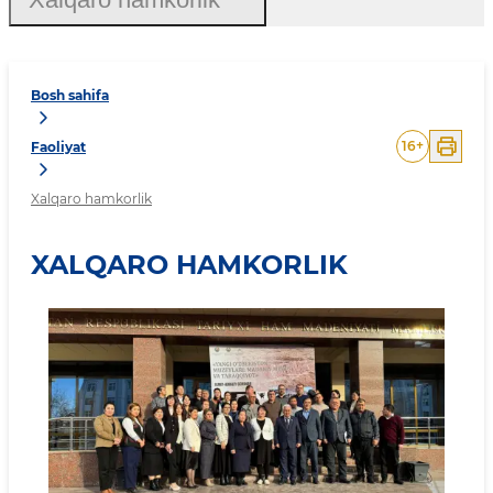
Bosh sahifa
16
+
Faoliyat
Xalqaro hamkorlik
XALQARO HAMKORLIK