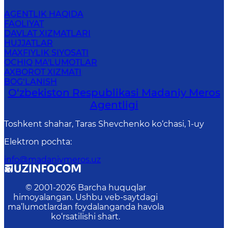
AGENTLIK HAQIDA
FAOLIYAT
DAVLAT XIZMATLARI
HUJJATLAR
MAXFIYLIK SIYOSATI
OCHIQ MA'LUMOTLAR
AXBOROT XIZMATI
BOG‘LANISH
O‘zbekiston Respublikasi Madaniy Meros
Agentligi
Toshkent shahar, Taras Shevchenko ko‘chasi, 1-uy
Elektron pochta
:
info@madaniymeros.uz
© 2001-
2026
Barcha huquqlar
himoyalangan. Ushbu veb-saytdagi
ma’lumotlardan foydalanganda havola
ko‘rsatilishi shart.