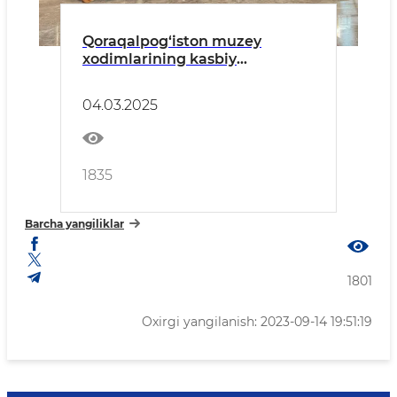
Qoraqalpog‘iston muzey
xodimlarining kasbiy
mahoratlari yangi bosqichda
04.03.2025
1835
Barcha yangiliklar
1801
Oxirgi yangilanish: 2023-09-14 19:51:19