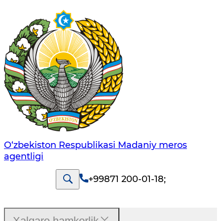
O‘zbekiston Respublikasi Madaniy meros
agentligi
+99871 200-01-18
;
Xalqaro hamkorlik