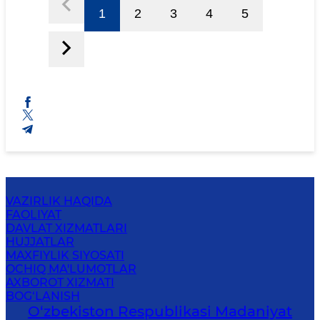
1
2
3
4
5
VAZIRLIK HAQIDA
FAOLIYAT
DAVLAT XIZMATLARI
HUJJATLAR
MAXFIYLIK SIYOSATI
OCHIQ MA'LUMOTLAR
AXBOROT XIZMATI
BOG‘LANISH
O‘zbekiston Respublikasi Madaniyat