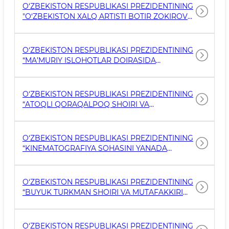
O‘ZBEKISTON RESPUBLIKASI PREZIDENTINING
"O‘ZBEKISTON XALQ ARTISTI BOTIR ZOKIROV
XOTIRASINI ABADIYLASHTIRISH, UNING IJODIY
MEROSINI CHUQUR O‘RGANISH VA JAHON
MIQYOSIDA TARG‘IB QILISH CHORA-
O‘ZBEKISTON RESPUBLIKASI PREZIDENTINING
TADBIRLARI TO‘G‘RISIDA" 2025-YIL 28-IYULDAGI
“MA’MURIY ISLOHOTLAR DOIRASIDA
PQ–230-SON QARORI
MADANIYAT VA TURIZM SOHASIDA DAVLAT
BOSHQARUVINI SAMARALI TASHKIL QILISH
CHORA-TADBIRLARI TO‘G‘RISIDA”GI FARMONI
O‘ZBEKISTON RESPUBLIKASI PREZIDENTINING
“ATOQLI QORAQALPOQ SHOIRI VA
MUTAFAKKIRI AJINIYOZ QO‘SIBOY O‘G‘LI
TAVALLUDINING 200 YILLIGINI KENG
NISHONLASH TO‘G‘RISIDA”GI QARORI
O‘ZBEKISTON RESPUBLIKASI PREZIDENTINING
“KINEMATOGRAFIYA SOHASINI YANADA
RIVOJLANTIRISH HAMDA MAMLAKATIMIZ
TARIXIGA BAG‘ISHLANGAN FILMLAR
TURKUMINI YARATISHGA DOIR CHORA-
O‘ZBEKISTON RESPUBLIKASI PREZIDENTINING
TADBIRLAR TO‘G‘RISIDA”GI QARORI
“BUYUK TURKMAN SHOIRI VA MUTAFAKKIRI
MAXTUMQULI FIROG‘IY TAVALLUDINING 300
YILLIGINI KENG NISHONLASH TO‘G‘RISIDA”GI
QARORI
O‘ZBEKISTON RESPUBLIKASI PREZIDENTINING