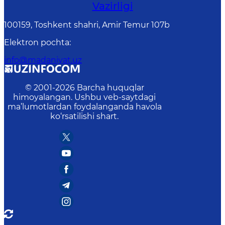
Vazirligi
100159, Toshkent shahri, Amir Temur 107b
Elektron pochta
:
info@madaniyat.uz
© 2001-
2026
Barcha huquqlar
himoyalangan. Ushbu veb-saytdagi
ma’lumotlardan foydalanganda havola
ko‘rsatilishi shart.