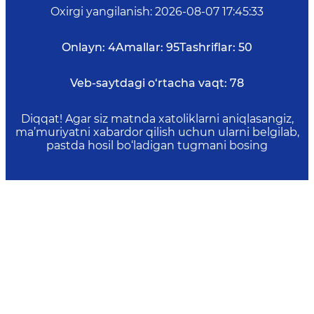
Oxirgi yangilanish
:
2026-08-07 17:45:33
Onlayn:
4
Amallar:
95
Tashriflar:
50
Veb-saytdagi o‘rtacha vaqt:
78
Diqqat! Agar siz matnda xatoliklarni aniqlasangiz,
ma’muriyatni xabardor qilish uchun ularni belgilab,
pastda hosil bo‘ladigan tugmani bosing