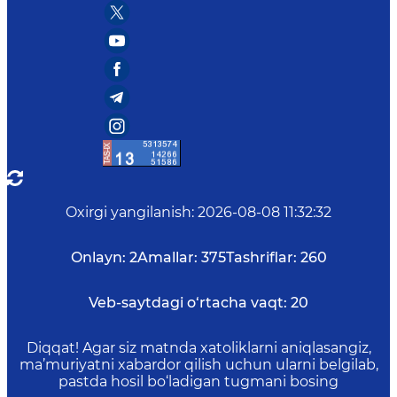
Oxirgi yangilanish
:
2026-08-08 11:32:32
Onlayn:
2
Amallar:
375
Tashriflar:
260
Veb-saytdagi o‘rtacha vaqt:
20
Diqqat! Agar siz matnda xatoliklarni aniqlasangiz,
ma’muriyatni xabardor qilish uchun ularni belgilab,
pastda hosil bo‘ladigan tugmani bosing