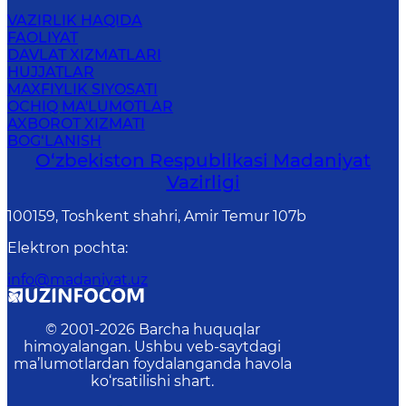
VAZIRLIK HAQIDA
FAOLIYAT
DAVLAT XIZMATLARI
HUJJATLAR
MAXFIYLIK SIYOSATI
OCHIQ MA'LUMOTLAR
AXBOROT XIZMATI
BOG‘LANISH
O‘zbekiston Respublikasi Madaniyat
Vazirligi
100159, Toshkent shahri, Amir Temur 107b
Elektron pochta
:
info@madaniyat.uz
© 2001-
2026
Barcha huquqlar
himoyalangan. Ushbu veb-saytdagi
ma’lumotlardan foydalanganda havola
ko‘rsatilishi shart.