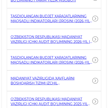
BO‘LIMINING I YARIM YILLIK HISOBOTI
TASDIQLANGAN BUDJET XARAJATLARINING
MAQSADLI INDIKATORLARI IJROSINI (2026-YIL I
YARIM YILLIK UCHUN) TAʼMINLASH BOʻYICHA
HISOBOT
O‘ZBEKISTON RESPUBLIKASI MADANIYAT
VAZIRLIGI ICHKI AUDIT BO‘LIMINING 2026-YIL I-
CHORAK FAOLIYATI TO‘G‘RISIDA MA’LUMOT
TASDIQLANGAN BUDJET XARAJATLARINING
MAQSADLI INDIKATORLARI IJROSINI (2026-YIL
3 OYLIK UCHUN) TAʼMINLASH BOʻYICHA
HISOBOT
MADANIYAT VAZIRLIGIDA XAVFLARNI
BOSHQARISH TIZIMI IZCHIL
RIVOJLANTIRILMOQDA
O‘ZBEKISTON RESPUBLIKASI MADANIYAT
VAZIRLIGI ICHKI AUDIT BO‘LIMINING 2025-YIL