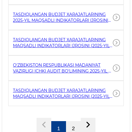
FAOLIYATI TO‘G‘RISIDA
TASDIQLANGAN BUDJET XARAJATLARINING
2025-YIL MAQSADLI INDIKATORLARI IJROSINI
TAʼMINLASH BOʻYICHA HISOBOT
TASDIQLANGAN BUDJET XARAJATLARINING
MAQSADLI INDIKATORLARI IJROSINI (2025-YIL
9 OYLIK UCHUN) TAʼMINLASH BOʻYICHA
HISOBOT
O‘ZBEKISTON RESPUBLIKASI MADANIYAT
VAZIRLIGI ICHKI AUDIT BO‘LIMINING 2025-YIL 9
ОЙЛИК FAOLIYATI TO‘G‘RISIDA MA’LUMOT
TASDIQLANGAN BUDJET XARAJATLARINING
MAQSADLI INDIKATORLARI IJROSINI (2025-YIL
I-YARIM YILLIK UCHUN) TAʼMINLASH BOʻYICHA
HISOBOT
1
2