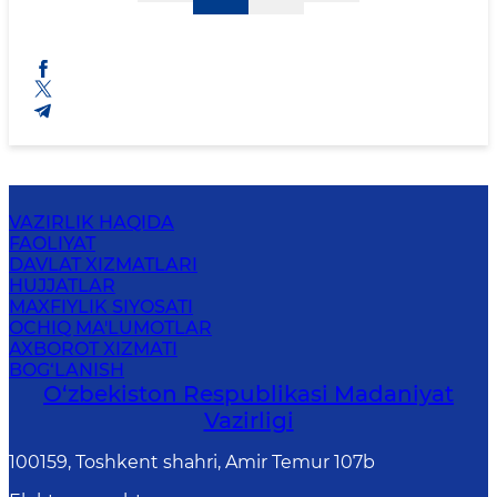
VAZIRLIK HAQIDA
FAOLIYAT
DAVLAT XIZMATLARI
HUJJATLAR
MAXFIYLIK SIYOSATI
OCHIQ MA'LUMOTLAR
AXBOROT XIZMATI
BOG‘LANISH
O‘zbekiston Respublikasi Madaniyat
Vazirligi
100159, Toshkent shahri, Amir Temur 107b