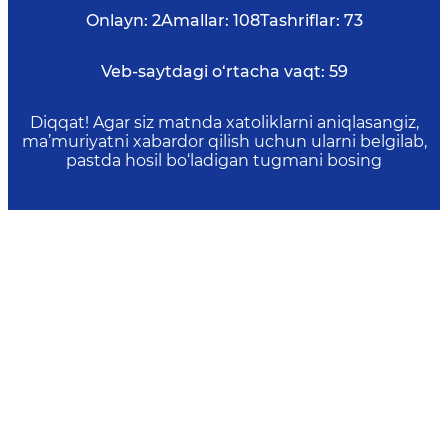
Onlayn:
2
Amallar:
108
Tashriflar:
73
Veb-saytdagi o‘rtacha vaqt:
59
Diqqat! Agar siz matnda xatoliklarni aniqlasangiz,
ma’muriyatni xabardor qilish uchun ularni belgilab,
pastda hosil bo‘ladigan tugmani bosing