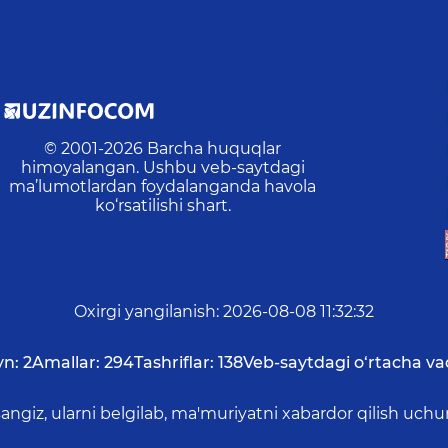
© 2001-
2026
Barcha huquqlar
himoyalangan. Ushbu veb-saytdagi
ma’lumotlardan foydalanganda havola
ko‘rsatilishi shart.
Oxirgi yangilanish
:
2026-08-08 11:32:32
yn:
2
Amallar:
294
Tashriflar:
138
Veb-saytdagi o‘rtacha va
asangiz, ularni belgilab, ma'muriyatni xabardor qilish 