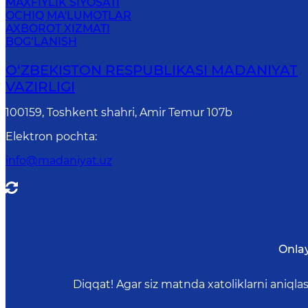
MAXFIYLIK SIYOSATI
OCHIQ MA'LUMOTLAR
AXBOROT XIZMATI
BOG‘LANISH
O‘ZBEKISTON RESPUBLIKASI MADANIYAT
VAZIRLIGI
100159, Toshkent shahri, Amir Temur 107b
Elektron pochta
:
info@madaniyat.uz
Onla
Diqqat! Agar siz matnda xatoliklarni aniql