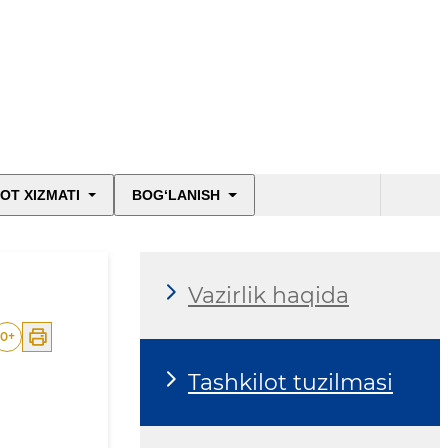
OT XIZMATI
BOG‘LANISH
Vazirlik haqida
0
+
Tashkilot tuzilmasi