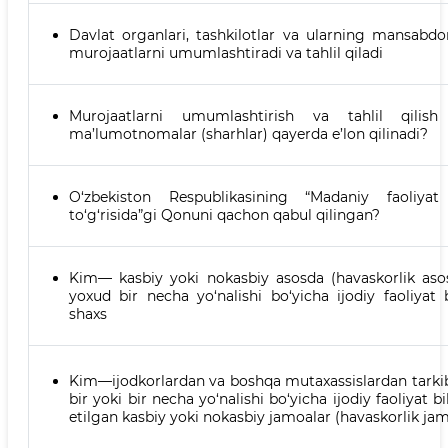
Davlat organlari, tashkilotlar va ularning mansabdo
murojaatlarni umumlashtiradi va tahlil qiladi
Murojaatlarni umumlashtirish va tahlil qilish 
ma’lumotnomalar (sharhlar) qayerda e’lon qilinadi?
O‘zbekiston Respublikasining “Madaniy faoliyat
to‘g‘risida”gi Qonuni qachon qabul qilingan?
Kim— kasbiy yoki nokasbiy asosda (havaskorlik asos
yoxud bir necha yo‘nalishi bo‘yicha ijodiy faoliyat 
shaxs
Kim—ijodkorlardan va boshqa mutaxassislardan tarki
bir yoki bir necha yo‘nalishi bo‘yicha ijodiy faoliyat 
etilgan kasbiy yoki nokasbiy jamoalar (havaskorlik jam