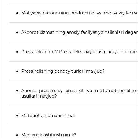
Moliyaviy nazoratning predmeti qaysi moliyaviy ko‘rsa
Axborot xizmatining asosiy faoliyat yo‘nalishlari dega
Press-reliz nima? Press-reliz tayyorlash jarayonida nim
Press-relizning qanday turlari mavjud?
Anons, press-reliz, press-kit va ma’lumotnomalarn
usullari mavjud?
Matbuot anjumani nima?
Mediarejalashtirish nima?