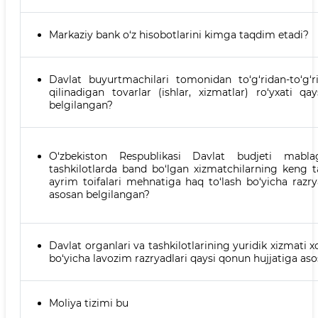
Markaziy bank o‘z hisobotlarini kimga taqdim etadi?
Davlat buyurtmachilari tomonidan to‘g‘ridan-to‘g‘r
qilinadigan tovarlar (ishlar, xizmatlar) ro‘yxati q
belgilangan?
O‘zbekiston Respublikasi Davlat budjeti mablag
tashkilotlarda band bo‘lgan xizmatchilarning keng t
ayrim toifalari mehnatiga haq to‘lash bo‘yicha razry
asosan belgilangan?
Davlat organlari va tashkilotlarining yuridik xizmati 
bo‘yicha lavozim razryadlari qaysi qonun hujjatiga as
Moliya tizimi bu