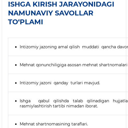
ISHGA KIRISH JARAYONIDAGI
NAMUNAVIY SAVOLLAR
TO‘PLAMI
Intizomiy jazoning amal qilish muddati qancha davo
Mehnat qonunchiligiga asosan mehnat shartnomalari sha
Intizomiy jazoni qanday turlari mavjud.
Ishga qabul qilishda talab qilinadigan hujjat
rasmiylashtirish tartibi nimadan iborat.
Mehnat shartnomasining taraflari.