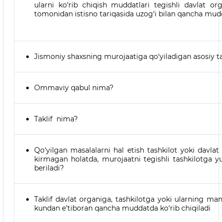
ularni ko‘rib chiqish muddatlari tegishli davlat org
tomonidan istisno tariqasida uzog‘i bilan qancha mud
Jismoniy shaxsning murojaatiga qo‘yiladigan asosiy t
Ommaviy qabul nima?
Taklif nima?
Qo‘yilgan masalalarni hal etish tashkilot yoki davla
kirmagan holatda, murojaatni tegishli tashkilotga
beriladi?
Taklif davlat organiga, tashkilotga yoki ularning ma
kundan e’tiboran qancha muddatda ko‘rib chiqiladi