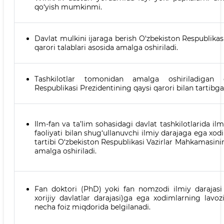
qo‘yish mumkinmi.
Davlat mulkini ijaraga berish O‘zbekiston Respublika
qarori talablari asosida amalga oshiriladi.
Tashkilotlar tomonidan amalga oshiriladigan d
Respublikasi Prezidentining qaysi qarori bilan tartibga
Ilm-fan va ta’lim sohasidagi davlat tashkilotlarida i
faoliyati bilan shug‘ullanuvchi ilmiy darajaga ega xo
tartibi O‘zbekiston Respublikasi Vazirlar Mahkamasinin
amalga oshiriladi.
Fan doktori (PhD) yoki fan nomzodi ilmiy darajasi 
xorijiy davlatlar darajasi)ga ega xodimlarning la
necha foiz miqdorida belgilanadi.