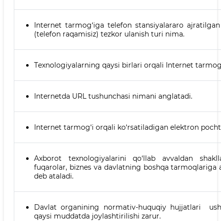
Internet tarmog‘iga telefon stansiyalararo ajratilga
(telefon raqamisiz) tezkor ulanish turi nima.
Тexnologiyalarning qaysi birlari orqali Internet tarmo
Internetda URL tushunchasi nimani anglatadi.
Internet tarmog‘i orqali ko‘rsatiladigan elektron pocht
Axborot texnologiyalarini qo‘llab avvaldan shaklla
fuqarolar, biznes va davlatning boshqa tarmoqlariga 
deb ataladi.
Davlat organining normativ-huquqiy hujjatlari us
qaysi muddatda joylashtirilishi zarur.