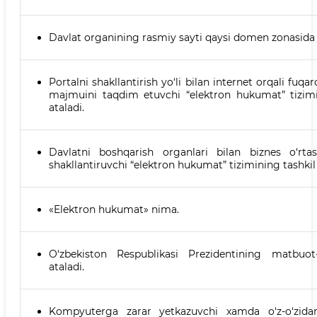
Davlat organining rasmiy sayti qaysi domen zonasida jo
Portalni shakllantirish yo‘li bilan internet orqali fuq
majmuini taqdim etuvchi “elektron hukumat” tizimi
ataladi.
Davlatni boshqarish organlari bilan biznes o‘rta
shakllantiruvchi “elektron hukumat” tizimining tashkil
«Elektron hukumat» nima.
O‘zbekiston Respublikasi Prezidentining matbuot
ataladi.
Kompyuterga zarar yetkazuvchi xamda o‘z-o‘zidan