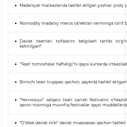
Madaniyat markazlarida tashkil etilgan yoshlar ijodiy j
Nomoddiy madaniy meros ob’ektlari terminiga ta’rif b
Davlat teatrlari toifalarini belgilash tartibi to‘
keltirilgan?
“Teatr tomoshalar haftaligi”ni qaysi kunlarda o‘tkazilad
Birinchi teatr truppasi qachon, qayerda tashkil etilgan
“Yevroosiyo” xalqaro teatr san’ati festivalini o‘tkazis
qarori nizomiga muvofiq festivallar qaysi muddatlarda
“O‘zbek davlat sirki” davlat muassasasi qachon tashkil 