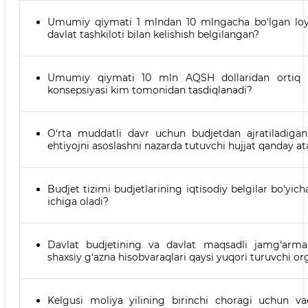
Umumiy qiymati 1 mlndan 10 mlngacha bo‘lgan loyi
davlat tashkiloti bilan kelishish belgilangan?
Umumiy qiymati 10 mln AQSH dollaridan ortiq e
konsepsiyasi kim tomonidan tasdiqlanadi?
O‘rta muddatli davr uchun budjetdan ajratiladigan
ehtiyojni asoslashni nazarda tutuvchi hujjat qanday at
Budjet tizimi budjetlarining iqtisodiy belgilar bo‘yich
ichiga oladi?
Davlat budjetining va davlat maqsadli jamg‘armal
shaxsiy g‘azna hisobvaraqlari qaysi yuqori turuvchi o
Kelgusi moliya yilining birinchi choragi uchun vaq