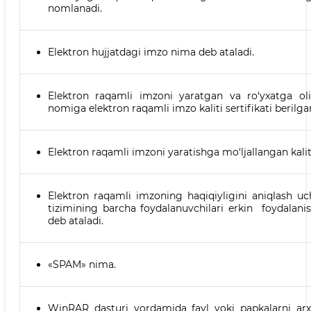
nomlanadi.
Elektron hujjatdagi imzo nima deb ataladi.
Elektron raqamli imzoni yaratgan va ro‘yxatga o
nomiga elektron raqamli imzo kaliti sertifikati berilg
Elektron raqamli imzoni yaratishga mo‘ljallangan kalit
Elektron raqamli imzoning haqiqiyligini aniqlash u
tizimining barcha foydalanuvchilari erkin foydalan
deb ataladi.
«SPAM» nima.
WinRAR dasturi yordamida fayl yoki papkalarni arxi