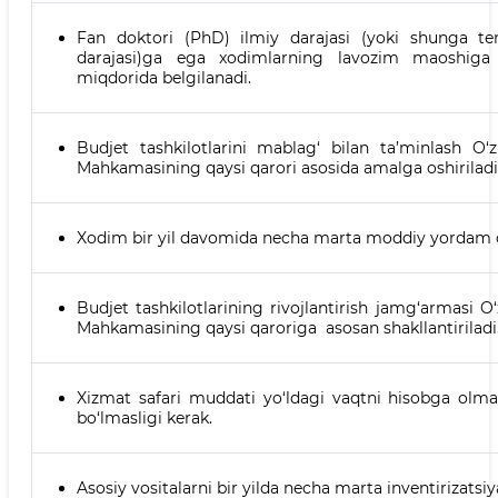
Fan doktori (PhD) ilmiy darajasi (yoki shunga teng
darajasi)ga ega xodimlarning lavozim maoshiga
miqdorida belgilanadi.
Budjet tashkilotlarini mablag‘ bilan ta’minlash O‘z
Mahkamasining qaysi qarori asosida amalga oshiriladi
Xodim bir yil davomida necha marta moddiy yordam 
Budjet tashkilotlarining rivojlantirish jamg‘armasi O‘
Mahkamasining qaysi qaroriga asosan shakllantiriladi
Xizmat safari muddati yo‘ldagi vaqtni hisobga ol
bo‘lmasligi kerak.
Asosiy vositalarni bir yilda necha marta inventirizatsiy