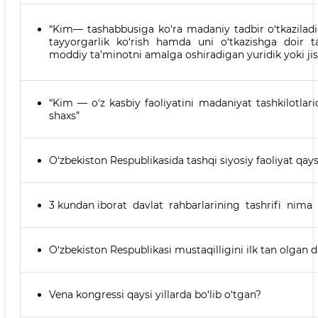
“Kim— tashabbusiga ko‘ra madaniy tadbir o‘tkazilad
tayyorgarlik ko‘rish hamda uni o‘tkazishga doir t
moddiy ta’minotni amalga oshiradigan yuridik yoki ji
“Kim — o‘z kasbiy faoliyatini madaniyat tashkilotlar
shaxs”
O‘zbekiston Respublikasida tashqi siyosiy faoliyat qaysi
3 kundan iborat davlat rahbarlarining tashrifi nim
O‘zbekiston Respublikasi mustaqilligini ilk tan olgan d
Vena kongressi qaysi yillarda bo‘lib o‘tgan?