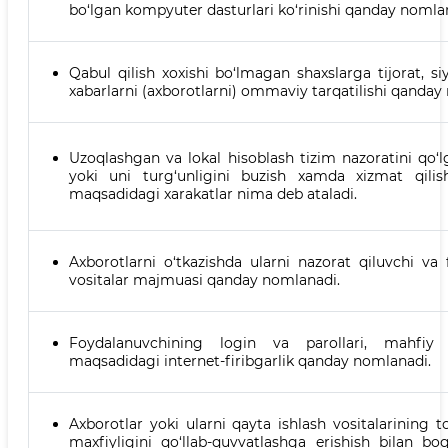
bo‘lgan kompyuter dasturlari ko‘rinishi qanday nomla
Qabul qilish xoxishi bo‘lmagan shaxslarga tijorat, si
xabarlarni (axborotlarni) ommaviy tarqatilishi qanday
Uzoqlashgan va lokal hisoblash tizim nazoratini qo‘lg
yoki uni turg‘unligini buzish xamda xizmat qilish
maqsadidagi xarakatlar nima deb ataladi.
Axborotlarni o‘tkazishda ularni nazorat qiluvchi va 
vositalar majmuasi qanday nomlanadi.
Foydalanuvchining login va parollari, mahfiy 
maqsadidagi internet-firibgarlik qanday nomlanadi.
Axborotlar yoki ularni qayta ishlash vositalarining to‘g‘
maxfiyligini qo‘llab-quvvatlashga erishish bilan bo