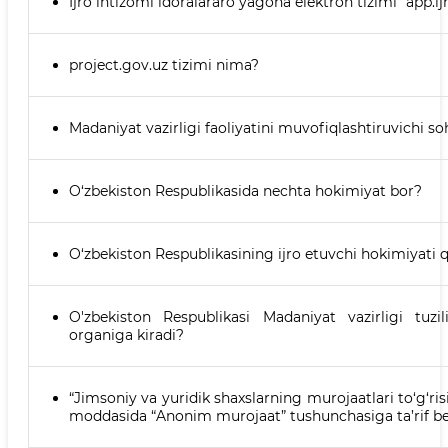
Ijro intizomi idoralararo yagona elektron tizimi “app.ij
project.gov.uz tizimi nima?
Madaniyat vazirligi faoliyatini muvofiqlashtiruvichi so
O‘zbekiston Respublikasida nechta hokimiyat bor?
O‘zbekiston Respublikasining ijro etuvchi hokimiyati 
O'zbekiston Respublikasi Madaniyat vazirligi tuzi
organiga kiradi?
“Jimsoniy va yuridik shaxslarning murojaatlari to‘g‘ri
moddasida “Anonim murojaat” tushunchasiga ta’rif be