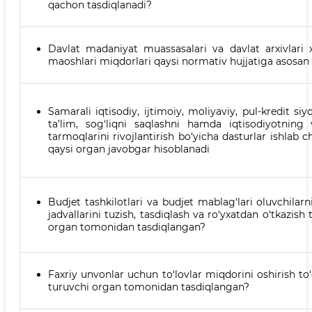
qachon tasdiqlanadi?
Davlat madaniyat muassasalari va davlat arxivlari 
maoshlari miqdorlari qaysi normativ hujjatiga asosan
Samarali iqtisodiy, ijtimoiy, moliyaviy, pul-kredit siyo
ta’lim, sog‘liqni saqlashni hamda iqtisodiyotnin
tarmoqlarini rivojlantirish bo‘yicha dasturlar ishlab c
qaysi organ javobgar hisoblanadi
Budjet tashkilotlari va budjet mablag‘lari oluvchilarn
jadvallarini tuzish, tasdiqlash va ro‘yxatdan o‘tkazish 
organ tomonidan tasdiqlangan?
Faxriy unvonlar uchun to‘lovlar miqdorini oshirish to
turuvchi organ tomonidan tasdiqlangan?