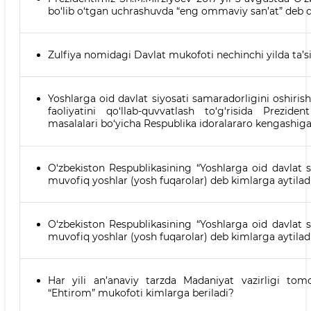
bo‘lib o‘tgan uchrashuvda “eng ommaviy san’at” deb qay
Zulfiya nomidagi Davlat mukofoti nechinchi yilda ta’si
Yoshlarga oid davlat siyosati samaradorligini oshirish
faoliyatini qo‘llab-quvvatlash to‘g‘risida Prezi
masalalari bo‘yicha Respublika idoralararo kengashiga
O‘zbekiston Respublikasining “Yoshlarga oid davlat s
muvofiq yoshlar (yosh fuqarolar) deb kimlarga aytilad
O‘zbekiston Respublikasining “Yoshlarga oid davlat s
muvofiq yoshlar (yosh fuqarolar) deb kimlarga aytilad
Har yili an’anaviy tarzda Madaniyat vazirligi tom
“Ehtirom” mukofoti kimlarga beriladi?