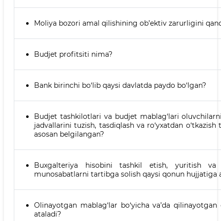
Moliya bozori amal qilishining ob’ektiv zarurligini q
Budjet profitsiti nima?
Bank birinchi bo‘lib qaysi davlatda paydo bo‘lgan?
Budjet tashkilotlari va budjet mablag‘lari oluvchilarn
jadvallarini tuzish, tasdiqlash va ro‘yxatdan o‘tkazish
asosan belgilangan?
Buxgalteriya hisobini tashkil etish, yuritish va
munosabatlarni tartibga solish qaysi qonun hujjatiga 
Olinayotgan mablag‘lar bo‘yicha va’da qilinayotgan
ataladi?