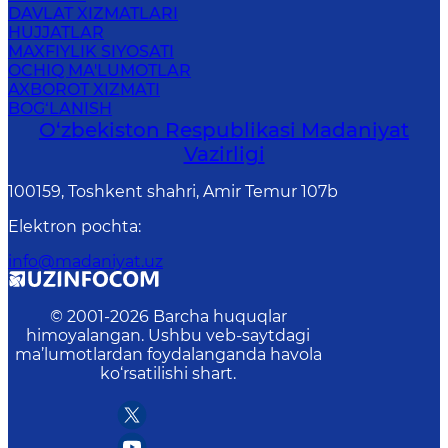
DAVLAT XIZMATLARI
HUJJATLAR
MAXFIYLIK SIYOSATI
OCHIQ MA'LUMOTLAR
AXBOROT XIZMATI
BOG‘LANISH
O‘zbekiston Respublikasi Madaniyat
Vazirligi
100159, Toshkent shahri, Amir Temur 107b
Elektron pochta
:
info@madaniyat.uz
© 2001-
2026
Barcha huquqlar
himoyalangan. Ushbu veb-saytdagi
ma’lumotlardan foydalanganda havola
ko‘rsatilishi shart.