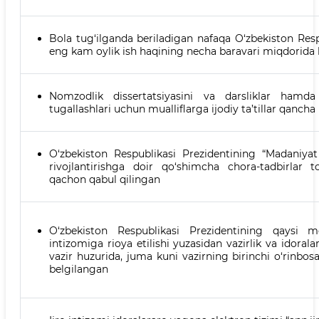
Bola tug‘ilganda beriladigan nafaqa O‘zbekiston Res
eng kam oylik ish haqining necha baravari miqdorida b
Nomzodlik dissertatsiyasini va darsliklar hamda 
tugallashlari uchun mualliflarga ijodiy ta’tillar qanch
O‘zbekiston Respublikasi Prezidentining “Madaniya
rivojlantirishga doir qo‘shimcha chora-tadbirlar to
qachon qabul qilingan
O‘zbekiston Respublikasi Prezidentining qaysi m
intizomiga rioya etilishi yuzasidan vazirlik va idoral
vazir huzurida, juma kuni vazirning birinchi o‘rinbo
belgilangan