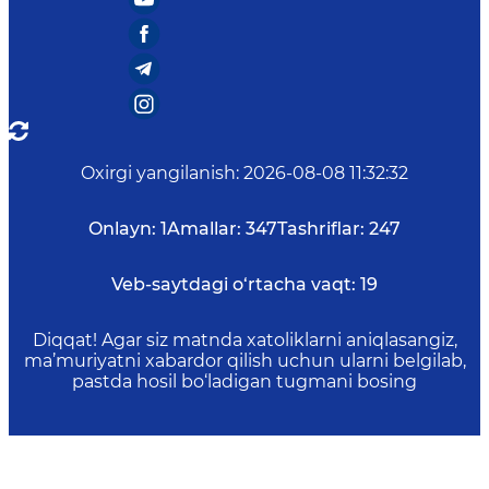
Oxirgi yangilanish
:
2026-08-08 11:32:32
Onlayn:
1
Amallar:
347
Tashriflar:
247
Veb-saytdagi o‘rtacha vaqt:
19
Diqqat! Agar siz matnda xatoliklarni aniqlasangiz,
ma’muriyatni xabardor qilish uchun ularni belgilab,
pastda hosil bo‘ladigan tugmani bosing