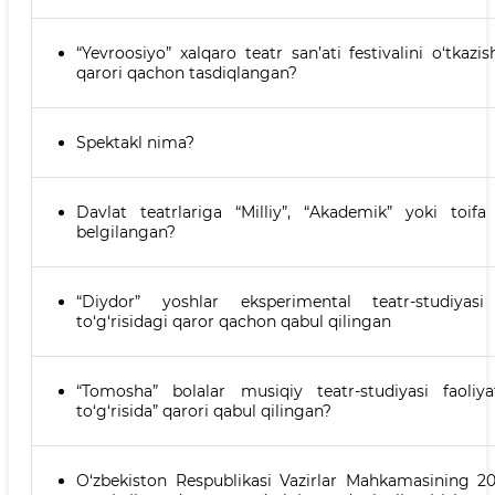
“Yevroosiyo” xalqaro teatr san’ati festivalini o‘tkazis
qarori qachon tasdiqlangan?
Spektakl nima?
Davlat teatrlariga “Milliy”, “Akademik” yoki toifa
belgilangan?
“Diydor” yoshlar eksperimental teatr-studiyasi f
to‘g‘risidagi qaror qachon qabul qilingan
“Tomosha” bolalar musiqiy teatr-studiyasi faoliya
to‘g‘risida” qarori qabul qilingan?
O‘zbekiston Respublikasi Vazirlar Mahkamasining 202