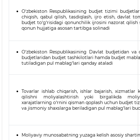
O‘zbekiston Respublikasining budjet tizimi budjetlarin
chiqish, qabul qilish, tasdiqlash, ijro etish, davlat 
budjet to‘g‘risidagi qonunchilik ijrosini nazorat qili
qonun hujjatiga asosan tartibga solinadi
O‘zbekiston Respublikasining Davlat budjetidan va 
budjetlaridan budjet tashkilotlari hamda budjet mabla
tutiladigan pul mablag‘lari qanday ataladi
Tovarlar ishlab chiqarish, ishlar bajarish, xizmatlar k
qilishni moliyalashtirish yoki birgalikda moli
xarajatlarning o‘rnini qisman qoplash uchun budjet tiz
va jismoniy shaxslarga beriladigan pul mablag‘lari bu
Moliyaviy munosabatning yuzaga kelish asosiy shartin