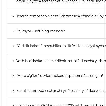
qaysi viloyatda teatr san’atini yanada rivojlantirishga 
Teatrda tomoshabinlar zali chizmasida o‘rindiqlar joyl
Rejissyor - so‘zining ma’nosi?
“Yoshlik bahori” respublika ko‘rik festivali qaysi oyda o
Yosh iste’dodlar uchun «Nihol» mukofoti necha yilda bi
"Mard o‘g‘lon" davlat mukofoti qachon ta’sis etilgan?
Mamlakatimizda nechanchi yil “Yoshlar yili” deb e’lon 
Prezidentimiz Sh.M.Mirziyoev 2017-yil 3-avgustda O‘zbe