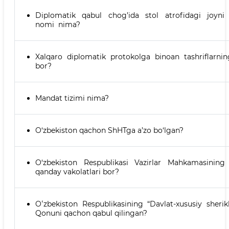
Diplomatik qabul chog’ida stol atrofidagi joyni
nomi nima?
Xalqaro diplomatik protokolga binoan tashriflarning
bor?
Mandat tizimi nima?
O‘zbekiston qachon ShHTga a’zo bo‘lgan?
O‘zbekiston Respublikasi Vazirlar Mahkamasining
qanday vakolatlari bor?
Oʻzbekiston Respublikasining “Davlat-xususiy sherikl
Qonuni qachon qabul qilingan?