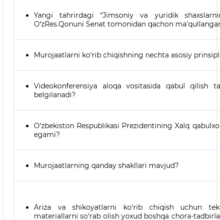
Yangi tahrirdagi “Jimsoniy va yuridik shaxslarnin
O‘zRes.Qonuni Senat tomonidan qachon ma’qullanga
Murojaatlarni ko‘rib chiqishning nechta asosiy prinsip
Videokonferensiya aloqa vositasida qabul qilish 
belgilanadi?
O‘zbekiston Respublikasi Prezidentining Xalq qabulx
egami?
Murojaatlarning qanday shakllari mavjud?
Ariza va shikoyatlarni ko‘rib chiqish uchun teks
materiallarni so‘rab olish yoxud boshqa chora-tadbirlar