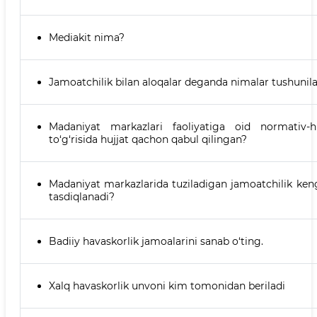
Mediakit nima?
Jamoatchilik bilan aloqalar deganda nimalar tushunil
Madaniyat markazlari faoliyatiga oid normativ-hu
to‘g‘risida hujjat qachon qabul qilingan?
Madaniyat markazlarida tuziladigan jamoatchilik ken
tasdiqlanadi?
Badiiy havaskorlik jamoalarini sanаb o‘ting.
Xalq havaskorlik unvoni kim tomonidan beriladi