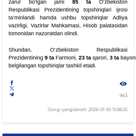
zarur bo‘lgan jami
85 ta
O‘zbekiston
Respublikasi Prezidentining topshiriqlari ijrosi
ta’minlandi hamda ushbu topshiriqlar Adliya
vazirligi, Vazirlar Mahkamasi, Hisob palatasidan
tomonidan nazoratdan olindi.
Shundan, O‘zbekiston Respublikasi
Prezidentining
9 ta
Farmoni,
23 ta
qarori,
3 ta
bayon
belgilangan topshiriqlar tashkil etadi.
963
Oxirgi yangilanish: 2026-01-30 11:08:25