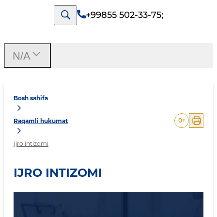
+99855 502-33-75
;
N/A
Bosh sahifa
0
+
Raqamli hukumat
Ijro intizomi
IJRO INTIZOMI