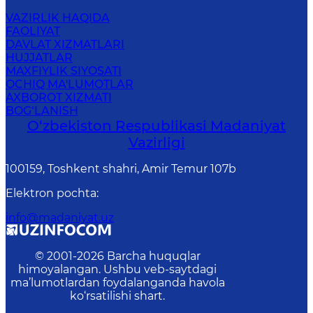
VAZIRLIK HAQIDA
FAOLIYAT
DAVLAT XIZMATLARI
HUJJATLAR
MAXFIYLIK SIYOSATI
OCHIQ MA'LUMOTLAR
AXBOROT XIZMATI
BOG‘LANISH
O‘zbekiston Respublikasi Madaniyat
Vazirligi
100159, Toshkent shahri, Amir Temur 107b
Elektron pochta
:
info@madaniyat.uz
© 2001-
2026
Barcha huquqlar
himoyalangan. Ushbu veb-saytdagi
ma’lumotlardan foydalanganda havola
ko‘rsatilishi shart.