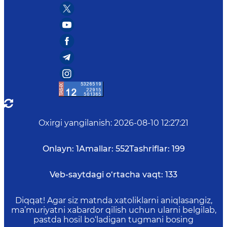
Oxirgi yangilanish
:
2026-08-10 12:27:21
Onlayn:
1
Amallar:
552
Tashriflar:
199
Veb-saytdagi o‘rtacha vaqt:
133
Diqqat! Agar siz matnda xatoliklarni aniqlasangiz,
ma’muriyatni xabardor qilish uchun ularni belgilab,
pastda hosil bo‘ladigan tugmani bosing