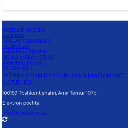
VAZIRLIK HAQIDA
FAOLIYAT
DAVLAT XIZMATLARI
HUJJATLAR
MAXFIYLIK SIYOSATI
OCHIQ MA'LUMOTLAR
AXBOROT XIZMATI
BOG‘LANISH
O‘ZBEKISTON RESPUBLIKASI MADANIYAT
VAZIRLIGI
100159, Toshkent shahri, Amir Temur 107b
Elektron pochta
:
info@madaniyat.uz