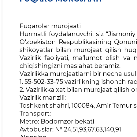
Fuqarolar murojaati
Hurmatli foydalanuvchi, siz “Jismoniy 
O‘zbekiston Respublikasining Qonunig
shikoyatlar bilan murojaat qilish huq
Vazirlik faoliyati, ma’lumot olish va 
chiqishingizni maslahat beramiz.
Vazirlikka murojaatlarni bir necha us
1. 55-502-33-75 vazirlikning ishonch ra
2. Vazirlikka xat bilan murojaat qilish o
Vazirlik manzili:
Toshkent shahri, 100084, Amir Temur 
Transport:
Metro: Bodomzor bekati
Avtobuslar: № 24,51,93,67,63,140,91