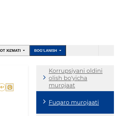
OT XIZMATI
BOG‘LANISH
Korrupsiyani oldini
olish bo'yicha
murojaat
16
+
Fuqaro murojaati