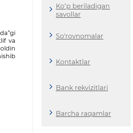
Ko‘p beriladigan
savollar
ida”gi
So'rovnomalar
if va
 oldin
nishib
Kontaktlar
Bank rekvizitlari
Barcha raqamlar