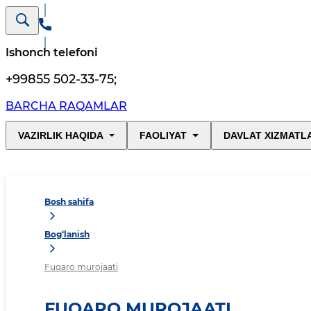
Ishonch telefoni
+99855 502-33-75
;
BARCHA RAQAMLAR
VAZIRLIK HAQIDA
FAOLIYAT
DAVLAT XIZMATL
Bosh sahifa
Bog‘lanish
Fuqaro murojaati
FUQARO MUROJAATI