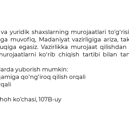
va yuridik shaxslarning murojaatlari to‘g‘ris
a muvofiq, Madaniyat vazirligiga ariza, takl
uqiga egasiz. Vazirlikka murojaat qilishdan
murojaatlarni ko‘rib chiqish tartibi bilan ta
ullarda yuborish mumkin:
qamiga qo‘ng‘iroq qilish orqali
rqali
shoh ko’chasi, 107B-uy