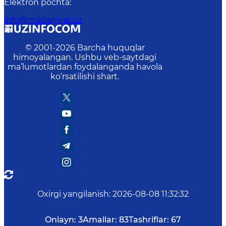
Elektron pochta
:
info@madaniyat.uz
© 2001-
2026
Barcha huquqlar
himoyalangan. Ushbu veb-saytdagi
ma’lumotlardan foydalanganda havola
ko‘rsatilishi shart.
Oxirgi yangilanish
:
2026-08-08 11:32:32
Onlayn:
3
Amallar:
83
Tashriflar:
67