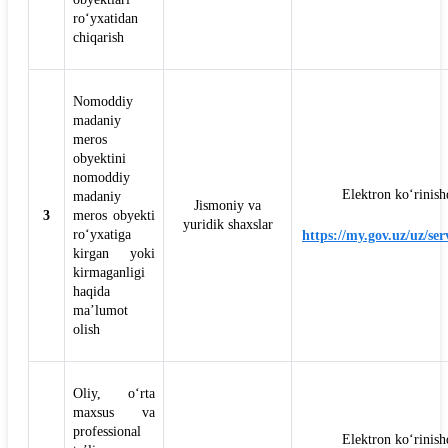
ro‘yxatidan
chiqarish
Nomoddiy
madaniy
meros
obyektini
nomoddiy
Elektron ko‘rinish
madaniy
Jismoniy va
3
meros obyekti
yuridik shaxslar
ro‘yxatiga
https://my.gov.uz/uz/ser
kirgan yoki
kirmaganligi
haqida
ma’lumot
olish
Oliy, o‘rta
maxsus va
professional
Elektron ko‘rinish