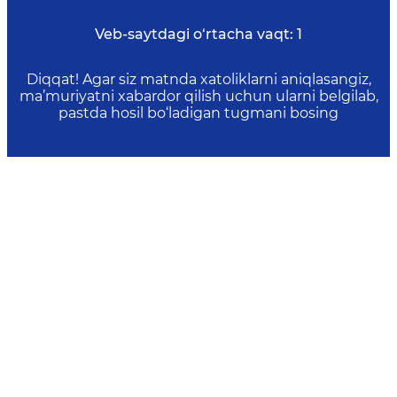
Veb-saytdagi o‘rtacha vaqt:
1
Diqqat! Agar siz matnda xatoliklarni aniqlasangiz,
ma’muriyatni xabardor qilish uchun ularni belgilab,
pastda hosil bo‘ladigan tugmani bosing