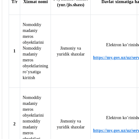
T/r
Xizmat nomi
Davlat xizmatiga h
(yur./jis.shaxs)
Nomoddiy
madaniy
meros
obyektlarini
Elektron ko‘rinish
Nomoddiy
Jismoniy va
1
madaniy
yuridik shaxslar
https://my.gov.uz/uz/ser
meros
obyektlarining
ro‘yxatiga
kiritish
Nomoddiy
madaniy
meros
obyektlarini
Elektron ko‘rinish
nomoddiy
Jismoniy va
2
madaniy
yuridik shaxslar
https://my.gov.uz/uz/ser
meros
obyektlari