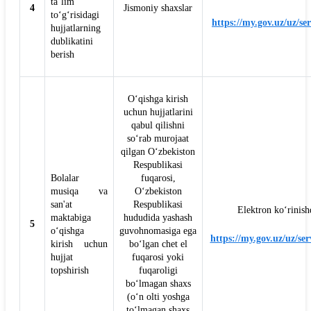
ta’lim
4
Jismoniy shaxslar
to‘g‘risidagi
https://my.gov.uz/uz/se
hujjatlarning
dublikatini
berish
O‘qishga kirish
uchun hujjatlarini
qabul qilishni
so‘rab murojaat
qilgan O‘zbekiston
Respublikasi
Bolalar
fuqarosi,
musiqa va
O‘zbekiston
san'at
Respublikasi
Elektron ko‘rinish
maktabiga
hududida yashash
5
o‘qishga
guvohnomasiga ega
https://my.gov.uz/uz/ser
kirish uchun
bo‘lgan chet el
hujjat
fuqarosi yoki
topshirish
fuqaroligi
bo‘lmagan shaxs
(o‘n olti yoshga
to‘lmagan shaxs