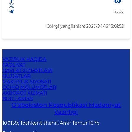
3393
Oxirgi yangilanish: 2025-04-16 15:01:52
VAZIRLIK HAQIDA
FAOLIYAT
DAVLAT XIZMATLARI
HUJJATLAR
MAXFIYLIK SIYOSATI
OCHIQ MA'LUMOTLAR
AXBOROT XIZMATI
BOG‘LANISH
O‘zbekiston Respublikasi Madaniyat
Vazirligi
100159, Toshkent shahri, Amir Temur 107b