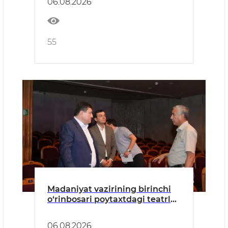
06.08.2026
55
Madaniyat vazirining birinchi
o‘rinbosari poytaxtdagi teatrlar
faoliyati bilan tanishdi
06.08.2026