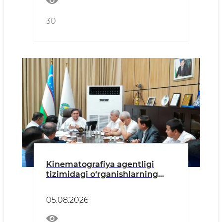
30
Kinematografiya agentligi
tizimidagi o‘rganishlarning
dastlabki xulosalari ko‘rib
chiqildi
05.08.2026