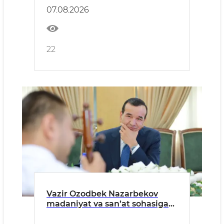
07.08.2026
22
Vazir Ozodbek Nazarbekov
madaniyat va san’at sohasiga
oid murojaatlarni ko‘rib chiqdi