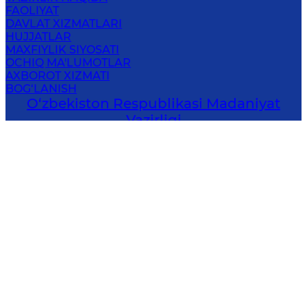
FAOLIYAT
DAVLAT XIZMATLARI
HUJJATLAR
MAXFIYLIK SIYOSATI
OCHIQ MA'LUMOTLAR
AXBOROT XIZMATI
BOG‘LANISH
O‘zbekiston Respublikasi Madaniyat
Vazirligi
100159, Toshkent shahri, Amir Temur 107b
Elektron pochta
:
info@madaniyat.uz
© 2001-
2026
Barcha huquqlar
himoyalangan. Ushbu veb-saytdagi
ma’lumotlardan foydalanganda havola
ko‘rsatilishi shart.