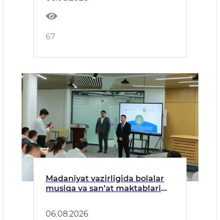
67
Madaniyat vazirligida bolalar
musiqa va san’at maktablari
direktorlarining malakasini
oshirishga qaratilgan o‘quv-
06.08.2026
seminar o‘tkazildi