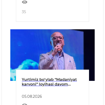
35
Yurtimiz bo‘ylab “Madaniyat
karvoni” loyihasi davom
etmoqda
05.08.2026