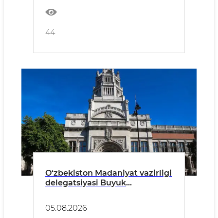
44
O‘zbekiston Madaniyat vazirligi
delegatsiyasi Buyuk
Britaniyada qator uchrashuvlar
o‘tkazdi
05.08.2026