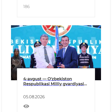
186
4-avgust — O‘zbekiston
Respublikasi Milliy gvardiyasi
tashkil etilgan kun munosabati
bilan tantanali tadbir o‘tkazildi
05.08.2026