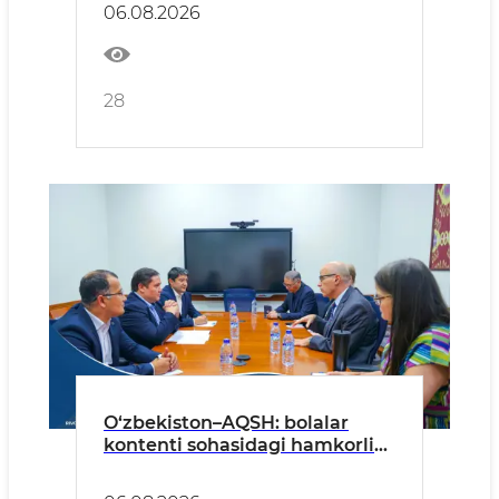
06.08.2026
28
O‘zbekiston–AQSH: bolalar
kontenti sohasidagi hamkorlik
kengaymoqda