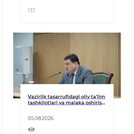
133
Vazirlik tasarrufidagi oliy ta’lim
tashkilotlari va malaka oshirish
markazlari rahbarlari
ishtirokida yig‘ilish o‘tkazildi
05.08.2026