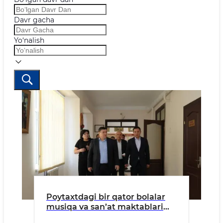
Davr gacha
Yo‘nalish
Poytaxtdagi bir qator bolalar
musiqa va san’at maktablari
faoliyati o‘rganildi