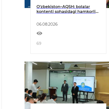
O‘zbekiston–AQSH: bolalar
kontenti sohasidagi hamkorlik
kengaymoqda
06.08.2026
69