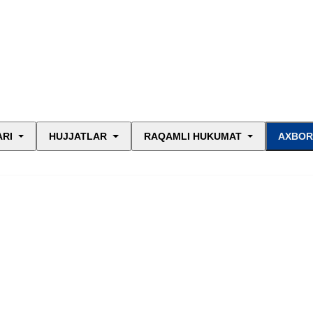
ARI
HUJJATLAR
RAQAMLI HUKUMAT
AXBOR