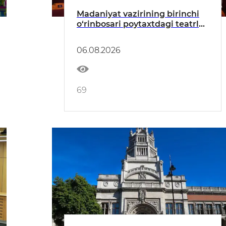
Madaniyat vazirining birinchi
o‘rinbosari poytaxtdagi teatrlar
faoliyati bilan tanishdi
06.08.2026
69