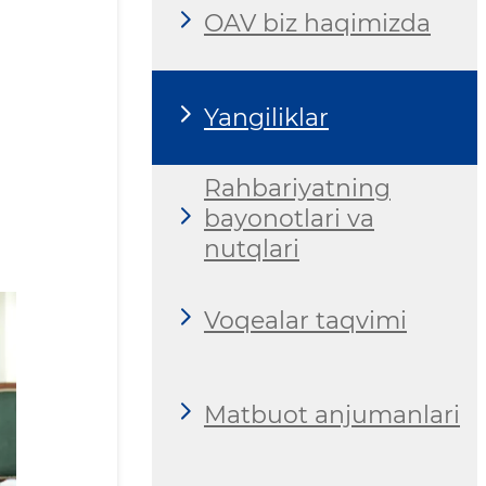
OAV biz haqimizda
Yangiliklar
Rahbariyatning
bayonotlari va
nutqlari
Voqealar taqvimi
Matbuot anjumanlari