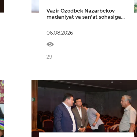
Vazir Ozodbek Nazarbekov
madaniyat va san’at sohasiga
oid murojaatlarni ko‘rib chiqdi
06.08.2026
29