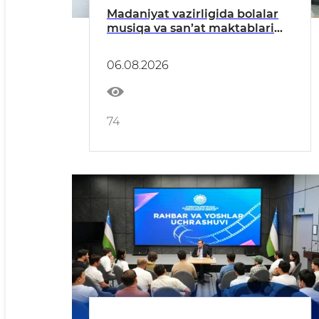
Madaniyat vazirligida bolalar
musiqa va san’at maktablari
direktorlarining malakasini
oshirishga qaratilgan o‘quv-
06.08.2026
seminar o‘tkazildi
74