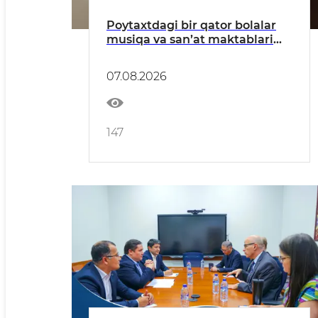
Poytaxtdagi bir qator bolalar
musiqa va san’at maktablari
faoliyati o‘rganildi
07.08.2026
147