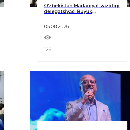
O‘zbekiston Madaniyat vazirligi
delegatsiyasi Buyuk
Britaniyada qator uchrashuvlar
o‘tkazdi
05.08.2026
126