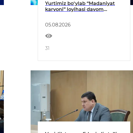
Yurtimiz bo‘ylab “Madaniyat
karvoni” loyihasi davom
etmoqda
05.08.2026
31