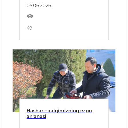
05.06.2026
49
Hashar – xalqimizning ezgu
an’anasi