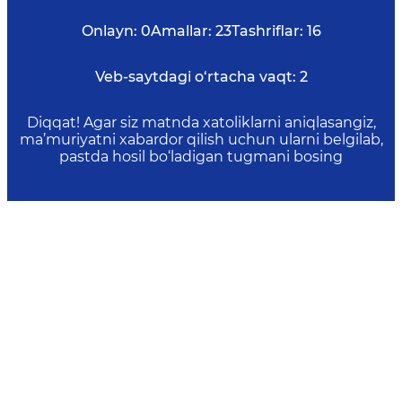
Onlayn:
0
Amallar:
23
Tashriflar:
16
Veb-saytdagi o‘rtacha vaqt:
2
Diqqat! Agar siz matnda xatoliklarni aniqlasangiz,
ma’muriyatni xabardor qilish uchun ularni belgilab,
pastda hosil bo‘ladigan tugmani bosing