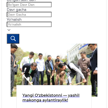
Davr gacha
Yo‘nalish
Yangi O‘zbekistonni — yashil
makonga aylantiraylik!