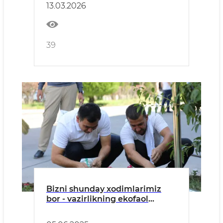
13.03.2026
39
Bizni shunday xodimlarimiz
bor - vazirlikning ekofaol
xodimi