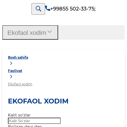
+99855 502-33-75
;
Ekofaol xodim
Bosh sahifa
Faoliyat
Ekofaol xodim
EKOFAOL XODIM
Kalit so‘zlar
Bo‘lgan davr dan