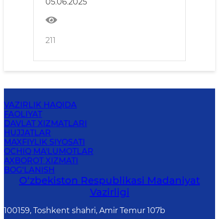
05.06.2025
211
VAZIRLIK HAQIDA
FAOLIYAT
DAVLAT XIZMATLARI
HUJJATLAR
MAXFIYLIK SIYOSATI
OCHIQ MA'LUMOTLAR
AXBOROT XIZMATI
BOG‘LANISH
O‘zbekiston Respublikasi Madaniyat
Vazirligi
100159, Toshkent shahri, Amir Temur 107b