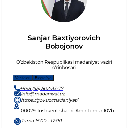
Sanjar Baxtiyorovich
Bobojonov
O‘zbekiston Respublikasi madaniyat vaziri
o‘rinbosari
Vazifalari
Biografiya
+998 (55) 502-33-77
info@madaniyat.uz
https://gov.uz/madaniyat/
100029 Toshkent shahri, Amir Temur 107b
Juma 15:00 - 17:00