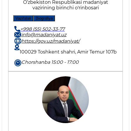
O‘zbekiston Respublikasi madaniyat
vazirining birinchi o'rinbosari
Vazifalari
Biografiya
+998 (55) 502-33-77
info@madaniyat.uz
https://gov.uz/madaniyat/
100029 Toshkent shahri, Amir Temur 107b
Chorshanba 15:00 - 17:00