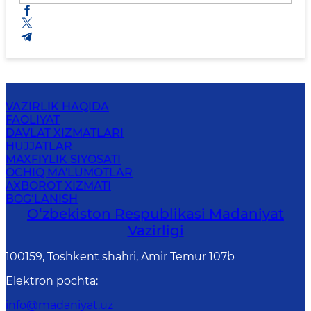
VAZIRLIK HAQIDA
FAOLIYAT
DAVLAT XIZMATLARI
HUJJATLAR
MAXFIYLIK SIYOSATI
OCHIQ MA'LUMOTLAR
AXBOROT XIZMATI
BOG‘LANISH
O‘zbekiston Respublikasi Madaniyat
Vazirligi
100159, Toshkent shahri, Amir Temur 107b
Elektron pochta
:
info@madaniyat.uz