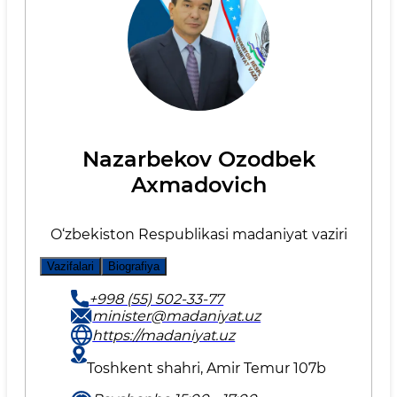
Nazarbekov Ozodbek
Axmadovich
O‘zbekiston Respublikasi madaniyat vaziri
Vazifalari
Biografiya
+998 (55) 502-33-77
minister@madaniyat.uz
https://madaniyat.uz
Toshkent shahri, Amir Temur 107b