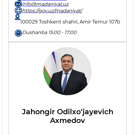
info@madaniyat.uz
https://gov.uz/madaniyat/
100029 Toshkent shahri, Amir Temur 107b
Dushanba 15:00 - 17:00
Jahongir Odilxo‘jayevich
Axmedov