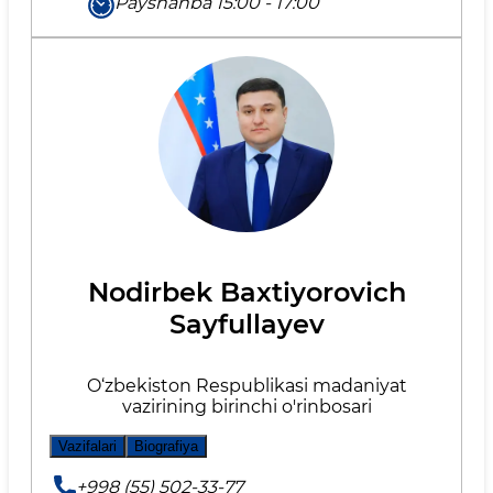
Payshanba 15:00 - 17:00
Nodirbek Baxtiyorovich
Sayfullayev
O‘zbekiston Respublikasi madaniyat
vazirining birinchi o'rinbosari
Vazifalari
Biografiya
+998 (55) 502-33-77