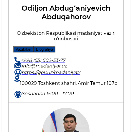
Odiljon Abdug‘aniyevich
Abduqahorov
O‘zbekiston Respublikasi madaniyat vaziri
o‘rinbosari
Vazifalari
Biografiya
+998 (55) 502-33-77
info@madaniyat.uz
https://gov.uz/madaniyat/
100029 Toshkent shahri, Amir Temur 107b
Seshanba 15:00 - 17:00