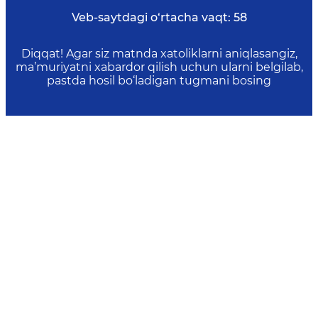
Veb-saytdagi o‘rtacha vaqt:
58
Diqqat! Agar siz matnda xatoliklarni aniqlasangiz,
ma’muriyatni xabardor qilish uchun ularni belgilab,
pastda hosil bo‘ladigan tugmani bosing