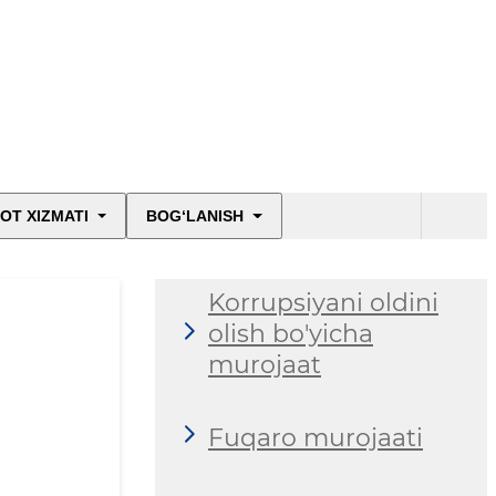
OT XIZMATI
BOG‘LANISH
Korrupsiyani oldini
olish bo'yicha
murojaat
Fuqaro murojaati