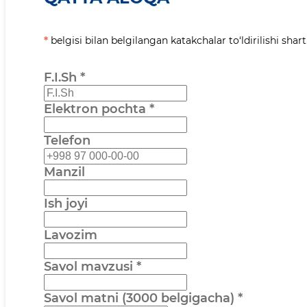
*
belgisi bilan belgilangan katakchalar to‘ldirilishi shart
F.I.Sh
*
Elektron pochta
*
Telefon
Manzil
Ish joyi
Lavozim
Savol mavzusi
*
Savol matni (3000 belgigacha)
*