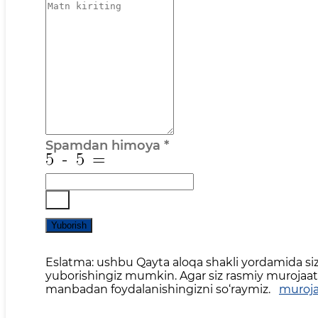
Spamdan himoya
*
Yuborish
Eslatma: ushbu Qayta aloqa shakli yordamida siz 
yuborishingiz mumkin. Agar siz rasmiy murojaat,
manbadan foydalanishingizni so‘raymiz.
muroja