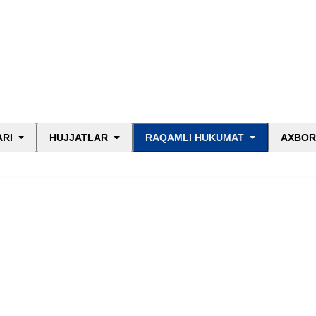
ARI
HUJJATLAR
RAQAMLI HUKUMAT
AXBOR