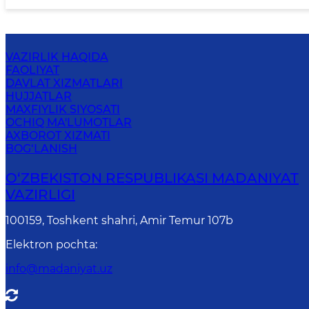
VAZIRLIK HAQIDA
FAOLIYAT
DAVLAT XIZMATLARI
HUJJATLAR
MAXFIYLIK SIYOSATI
OCHIQ MA'LUMOTLAR
AXBOROT XIZMATI
BOG‘LANISH
O‘ZBEKISTON RESPUBLIKASI MADANIYAT
VAZIRLIGI
100159, Toshkent shahri, Amir Temur 107b
Elektron pochta
:
info@madaniyat.uz