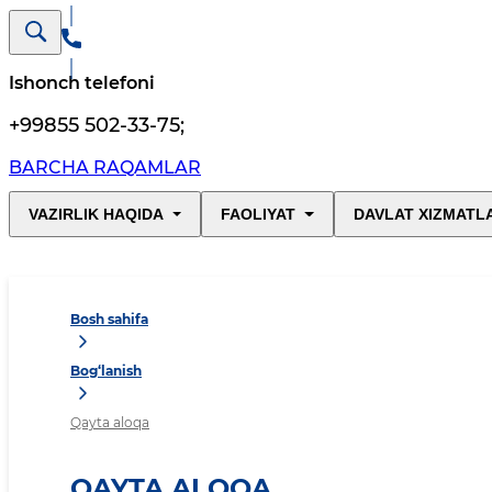
Ishonch telefoni
+99855 502-33-75
;
BARCHA RAQAMLAR
VAZIRLIK HAQIDA
FAOLIYAT
DAVLAT XIZMATL
Bosh sahifa
Bog‘lanish
Qayta aloqa
QAYTA ALOQA