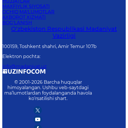
HUJJATLAR
MAXFIYLIK SIYOSATI
OCHIQ MA'LUMOTLAR
AXBOROT XIZMATI
BOG‘LANISH
O‘zbekiston Respublikasi Madaniyat
Vazirligi
100159, Toshkent shahri, Amir Temur 107b
Elektron pochta
:
info@madaniyat.uz
© 2001-
2026
Barcha huquqlar
himoyalangan. Ushbu veb-saytdagi
ma’lumotlardan foydalanganda havola
ko‘rsatilishi shart.