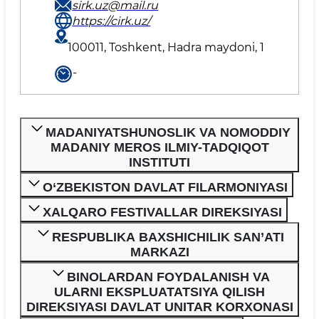
sirk.uz@mail.ru
https://cirk.uz/
100011, Toshkent, Hadra maydoni, 1
-
MADANIYATSHUNOSLIK VA NOMODDIY
MADANIY MEROS ILMIY-TADQIQOT
INSTITUTI
O‘ZBEKISTON DAVLAT FILARMONIYASI
XALQARO FESTIVALLAR DIREKSIYASI
RESPUBLIKA BAXSHICHILIK SAN’ATI
MARKAZI
BINOLARDAN FOYDALANISH VA
ULARNI EKSPLUATATSIYA QILISH
DIREKSIYASI DAVLAT UNITAR KORXONASI