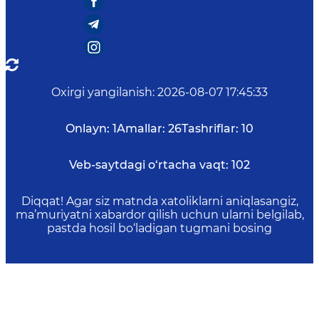
Oxirgi yangilanish
:
2026-08-07 17:45:33
Onlayn:
1
Amallar:
26
Tashriflar:
10
Veb-saytdagi o‘rtacha vaqt:
102
Diqqat! Agar siz matnda xatoliklarni aniqlasangiz,
ma’muriyatni xabardor qilish uchun ularni belgilab,
pastda hosil bo‘ladigan tugmani bosing