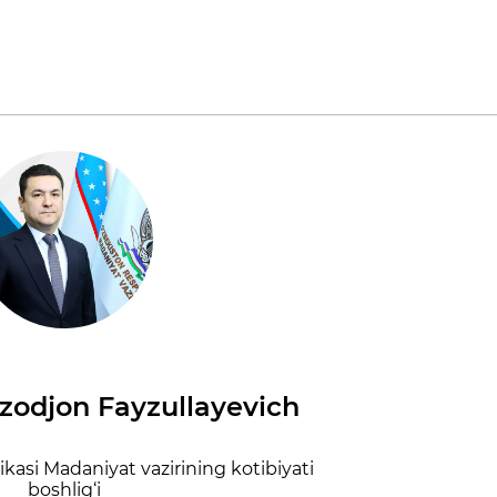
zodjon Fayzullayevich
kasi Madaniyat vazirining kotibiyati
boshlig‘i