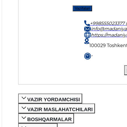
Vazifalari
+998555023377 (
info@madaniya
https://madaniya
100029 Toshkent
-
VAZIR YORDAMCHISI
VAZIR MASLAHATCHILARI
BOSHQARMALAR