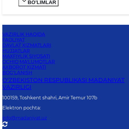
BO'LIMLAR
VAZIRLIK HAQIDA
FAOLIYAT
DAVLAT XIZMATLARI
HUJJATLAR
MAXFIYLIK SIYOSATI
OCHIQ MA'LUMOTLAR
AXBOROT XIZMATI
BOG‘LANISH
O‘ZBEKISTON RESPUBLIKASI MADANIYAT
VAZIRLIGI
100159, Toshkent shahri, Amir Temur 107b
Elektron pochta
:
info@madaniyat.uz