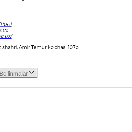
1100)
t.uz
t.uz/
 shahri, Amir Temur ko‘chasi 107b
Bo‘linmalar