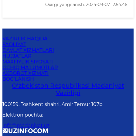
Oxirgi yangilanish: 2024-09-07 12:54:46
VAZIRLIK HAQIDA
FAOLIYAT
DAVLAT XIZMATLARI
HUJJATLAR
MAXFIYLIK SIYOSATI
OCHIQ MA'LUMOTLAR
AXBOROT XIZMATI
BOG‘LANISH
O‘zbekiston Respublikasi Madaniyat
Vazirligi
100159, Toshkent shahri, Amir Temur 107b
Elektron pochta
:
info@madaniyat.uz