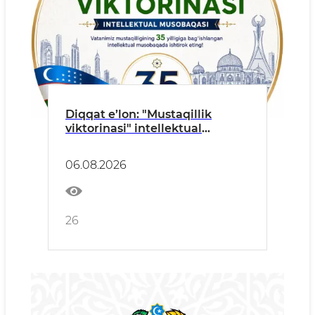
Diqqat e’lon: "Mustaqillik
viktorinasi" intellektual
musobaqasi tashkil etiladi.
06.08.2026
26