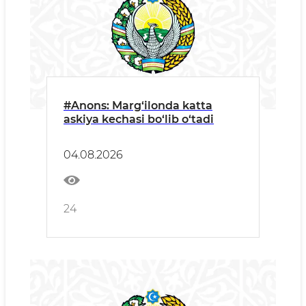
#Anons: Marg‘ilonda katta
askiya kechasi bo‘lib o‘tadi
04.08.2026
24