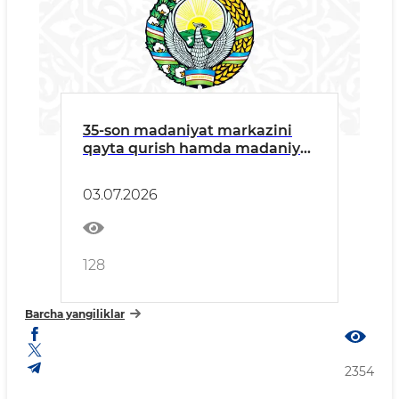
35-son madaniyat markazini
qayta qurish hamda madaniyat
markazi faoliyatini qayta
tiklash va qo’shimcha ravishda
03.07.2026
nodavlat ta’lim faoliyatini
yo‘lga qo‘yish
128
Barcha yangiliklar
2354