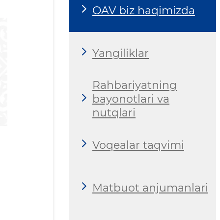
OAV biz haqimizda
Yangiliklar
Rahbariyatning
bayonotlari va
nutqlari
Voqealar taqvimi
Matbuot anjumanlari