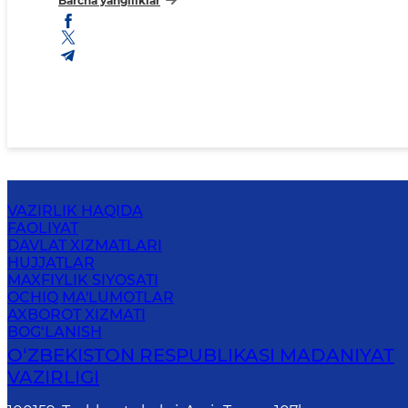
Barcha yangiliklar
VAZIRLIK HAQIDA
FAOLIYAT
DAVLAT XIZMATLARI
HUJJATLAR
MAXFIYLIK SIYOSATI
OCHIQ MA'LUMOTLAR
AXBOROT XIZMATI
BOG‘LANISH
O‘ZBEKISTON RESPUBLIKASI MADANIYAT
VAZIRLIGI