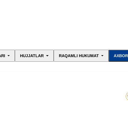
ARI
HUJJATLAR
RAQAMLI HUKUMAT
AXBOR