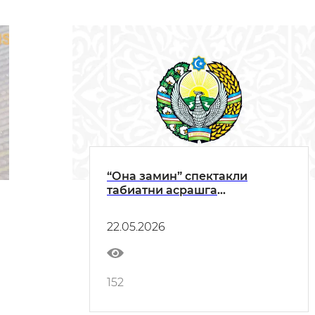
“Она замин” спектакли
табиатни асрашга
бағишланади
22.05.2026
152