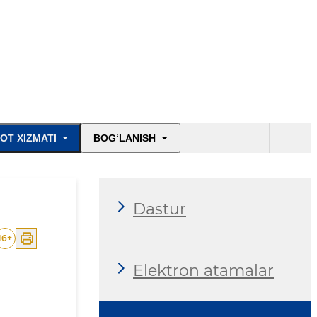
OT XIZMATI
BOG‘LANISH
Dastur
16
+
Elektron atamalar