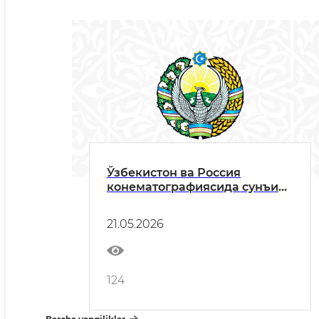
Ўзбекистон ва Россия
конематографиясида сунъий
интеллектдан фойдаланиш
жараёнлари таҳлил қилинди.
21.05.2026
124