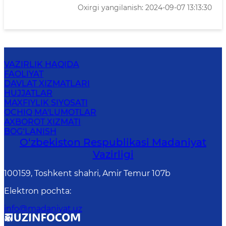
Oxirgi yangilanish: 2024-09-07 13:13:30
VAZIRLIK HAQIDA
FAOLIYAT
DAVLAT XIZMATLARI
HUJJATLAR
MAXFIYLIK SIYOSATI
OCHIQ MA'LUMOTLAR
AXBOROT XIZMATI
BOG‘LANISH
O‘zbekiston Respublikasi Madaniyat
Vazirligi
100159, Toshkent shahri, Amir Temur 107b
Elektron pochta
:
info@madaniyat.uz