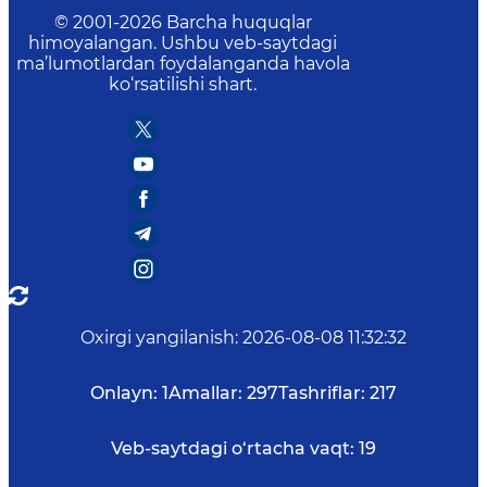
© 2001-
2026
Barcha huquqlar
himoyalangan. Ushbu veb-saytdagi
ma’lumotlardan foydalanganda havola
ko‘rsatilishi shart.
Oxirgi yangilanish
:
2026-08-08 11:32:32
Onlayn:
1
Amallar:
297
Tashriflar:
217
Veb-saytdagi o‘rtacha vaqt:
19