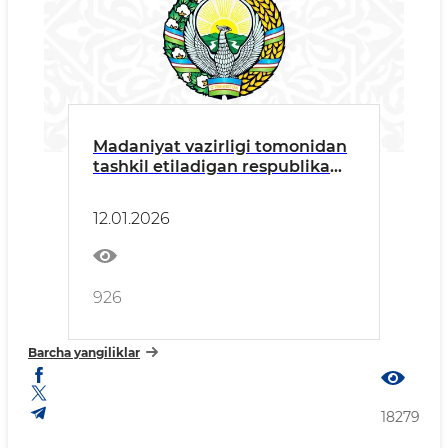
Madaniyat vazirligi tomonidan
tashkil etiladigan respublika
tanlovlari ro‘yxati
12.01.2026
926
Barcha yangiliklar
18279