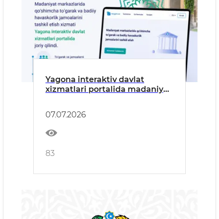
Yagona interaktiv davlat
xizmatlari portalida madaniyat
markazlaridagi to‘garak va
badiiy havaskorlik jamoalariga
07.07.2026
onlayn a’zo bo‘lish xizmati joriy
etildi
83