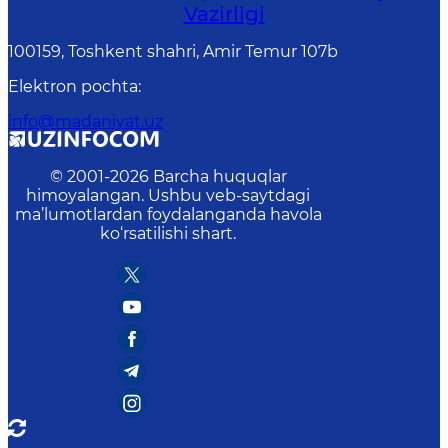
Vazirligi
100159, Toshkent shahri, Amir Temur 107b
Elektron pochta
:
info@madaniyat.uz
© 2001-
2026
Barcha huquqlar
himoyalangan. Ushbu veb-saytdagi
ma’lumotlardan foydalanganda havola
ko‘rsatilishi shart.