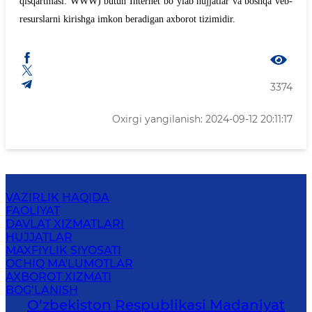
qisqartmasi: WWW) butun Internet boʻylab hujjatlar va boshqa veb-
resurslarni kirishga imkon beradigan axborot tizimidir.
3374
Oxirgi yangilanish: 2024-09-12 20:11:17
VAZIRLIK HAQIDA
FAOLIYAT
DAVLAT XIZMATLARI
HUJJATLAR
MAXFIYLIK SIYOSATI
OCHIQ MA'LUMOTLAR
AXBOROT XIZMATI
BOG‘LANISH
O‘zbekiston Respublikasi Madaniyat