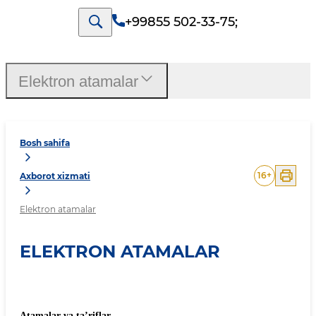
+99855 502-33-75
;
Elektron atamalar
Bosh sahifa
16
+
Axborot xizmati
Elektron atamalar
ELEKTRON ATAMALAR
Atamalar
va
ta’riflar