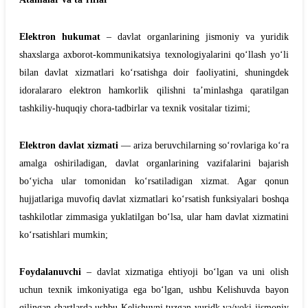
Elektron hukumat
– davlat organlarining jismoniy va yuridik
shaxslarga axborot-kommunikatsiya texnologiyalarini qo‘llash yo‘li
bilan davlat xizmatlari ko‘rsatishga doir faoliyatini, shuningdek
idoralararo elektron hamkorlik qilishni ta’minlashga qaratilgan
tashkiliy-huquqiy chora-tadbirlar va texnik vositalar tizimi;
Elektron davlat xizmati
— ariza beruvchilarning so‘rovlariga ko‘ra
amalga oshiriladigan, davlat organlarining vazifalarini bajarish
bo‘yicha ular tomonidan ko‘rsatiladigan xizmat. Agar qonun
hujjatlariga muvofiq davlat xizmatlari ko‘rsatish funksiyalari boshqa
tashkilotlar zimmasiga yuklatilgan bo‘lsa, ular ham davlat xizmatini
ko‘rsatishlari mumkin;
Foydalanuvchi
– davlat xizmatiga ehtiyoji bo‘lgan va uni olish
uchun texnik imkoniyatiga ega bo‘lgan, ushbu Kelishuvda bayon
qilingan shartlarda ushbu Kelishuvni tuzgan yuridk va/yoki jismoniy