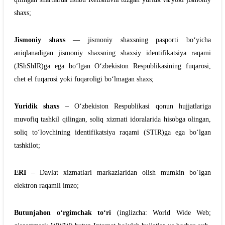
shaxs;
Jismoniy shaxs
— jismoniy shaxsning pasporti bo‘yicha
aniqlanadigan jismoniy shaxsning shaxsiy identifikatsiya raqami
(JShShIR)ga ega bo‘lgan O‘zbekiston Respublikasining fuqarosi,
chet el fuqarosi yoki fuqaroligi bo‘lmagan shaxs;
Yuridik shaxs
– O‘zbekiston Respublikasi qonun hujjatlariga
muvofiq tashkil qilingan, soliq xizmati idoralarida hisobga olingan,
soliq to‘lovchining identifikatsiya raqami (STIR)ga ega bo‘lgan
tashkilot;
ERI
– Davlat xizmatlari markazlaridan olish mumkin bo‘lgan
elektron raqamli imzo;
Butunjahon oʻrgimchak toʻri
(inglizcha: World Wide Web;