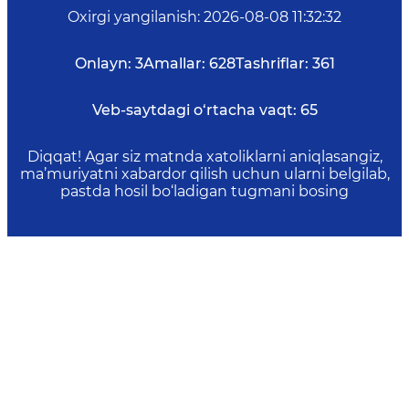
Oxirgi yangilanish
:
2026-08-08 11:32:32
Onlayn:
3
Amallar:
628
Tashriflar:
361
Veb-saytdagi o‘rtacha vaqt:
65
Diqqat! Agar siz matnda xatoliklarni aniqlasangiz,
ma’muriyatni xabardor qilish uchun ularni belgilab,
pastda hosil bo‘ladigan tugmani bosing