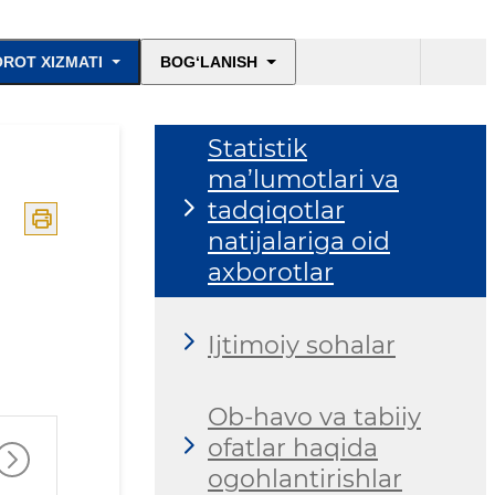
ROT XIZMATI
BOG‘LANISH
Statistik
ma’lumotlari va
tadqiqotlar
natijalariga oid
axborotlar
Ijtimoiy sohalar
Ob-havo va tabiiy
ofatlar haqida
ogohlantirishlar