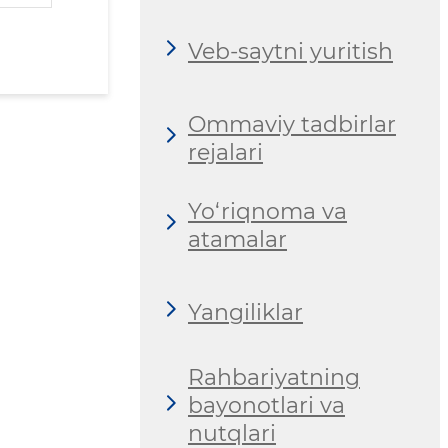
Veb-saytni yuritish
Ommaviy tadbirlar
rejalari
Yo‘riqnoma va
atamalar
Yangiliklar
Rahbariyatning
bayonotlari va
nutqlari