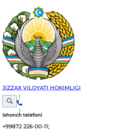
JIZZАХ VILОYATI HОKIMLIGI
Ishonch telefoni
+99872 226-00-11
;