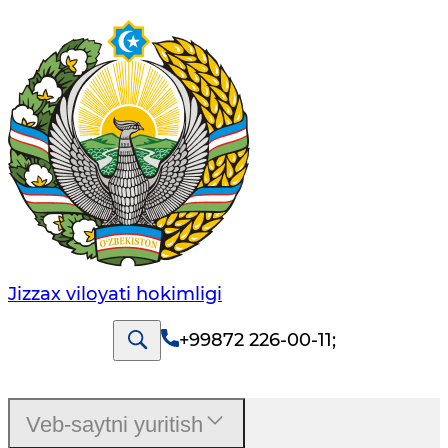
Jizzах vilоyati hоkimligi
+99872 226-00-11
;
Veb-saytni yuritish