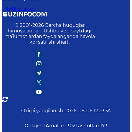
info@jizzax.uz
© 2001-
2026
Barcha huquqlar
himoyalangan. Ushbu veb-saytdagi
ma’lumotlardan foydalanganda havola
ko‘rsatilishi shart.
Oxirgi yangilanish
:
2026-08-06 17:23:34
Onlayn:
1
Amallar:
302
Tashriflar:
173