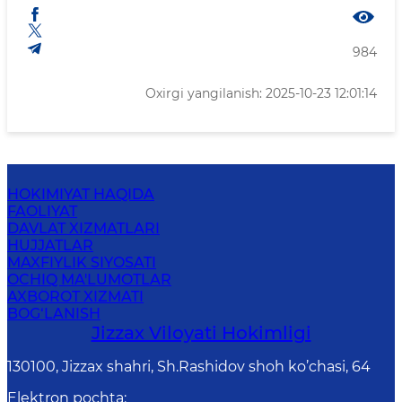
984
Oxirgi yangilanish: 2025-10-23 12:01:14
HOKIMIYAT HAQIDA
FAOLIYAT
DAVLAT XIZMATLARI
HUJJATLAR
MAXFIYLIK SIYOSATI
OCHIQ MA'LUMOTLAR
AXBOROT XIZMATI
BOG‘LANISH
Jizzах Vilоyati Hоkimligi
130100, Jizzax shahri, Sh.Rashidov shoh ko’chasi, 64
Elektron pochta
: