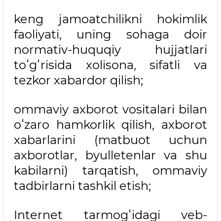
keng jamoatchilikni hokimlik
faoliyati, uning sohaga doir
normativ-huquqiy hujjatlari
toʻgʻrisida xolisona, sifatli va
tezkor xabardor qilish;
ommaviy axborot vositalari bilan
oʻzaro hamkorlik qilish, axborot
xabarlarini (matbuot uchun
axborotlar, byulletenlar va shu
kabilarni) tarqatish, ommaviy
tadbirlarni tashkil etish;
Internet tarmogʻidagi veb-