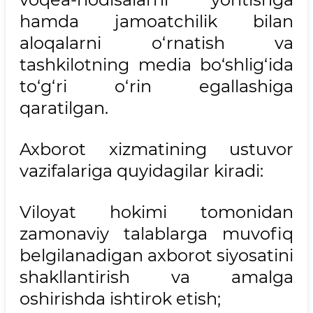
hamda jamoatchilik bilan
aloqalarni o‘rnatish va
tashkilotning media bo‘shlig‘ida
to‘g‘ri o‘rin egallashiga
qaratilgan.
Axborot xizmatining ustuvor
vazifalariga quyidagilar kiradi:
Viloyat hokimi tomonidan
zamonaviy talablarga muvofiq
belgilanadigan axborot siyosatini
shakllantirish va amalga
oshirishda ishtirok etish;