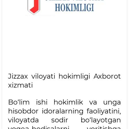
Jizzax viloyati hokimligi Axborot
xizmati
Bo‘lim ishi hokimlik va unga
hisobdor idoralarning faoliyatini,
viloyatda sodir bo‘layotgan
voqea-hodisalarni yoritishga