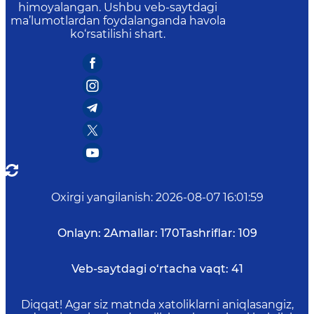
himoyalangan. Ushbu veb-saytdagi
ma’lumotlardan foydalanganda havola
ko‘rsatilishi shart.
Oxirgi yangilanish
:
2026-08-07 16:01:59
Onlayn:
2
Amallar:
170
Tashriflar:
109
Veb-saytdagi o‘rtacha vaqt:
41
Diqqat! Agar siz matnda xatoliklarni aniqlasangiz,