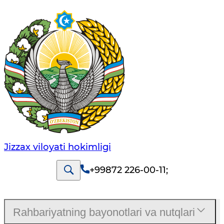
Jizzах vilоyati hоkimligi
+99872 226-00-11
;
Rahbariyatning bayonotlari va nutqlari