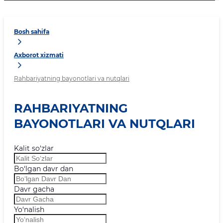
Bosh sahifa
Axborot xizmati
Rahbariyatning bayonotlari va nutqlari
RAHBARIYATNING
BAYONOTLARI VA NUTQLARI
Kalit so‘zlar
Bo‘lgan davr dan
Davr gacha
Yo‘nalish