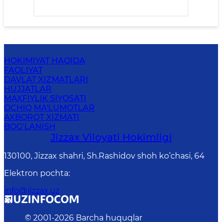
HOKIMIYAT HAQIDA
FAOLIYAT
DAVLAT XIZMATLARI
HUJJATLAR
MAXFIYLIK SIYOSATI
OCHIQ MA'LUMOTLAR
AXBOROT XIZMATI
BOG‘LANISH
Jizzах Vilоyati Hоkimligi
130100, Jizzax shahri, Sh.Rashidov shoh ko’chasi, 64
Elektron pochta
:
info@jizzax.uz
© 2001-
2026
Barcha huquqlar