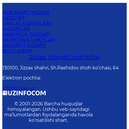
HOKIMIYAT HAQIDA
FAOLIYAT
DAVLAT XIZMATLARI
HUJJATLAR
MAXFIYLIK SIYOSATI
OCHIQ MA'LUMOTLAR
AXBOROT XIZMATI
BOG‘LANISH
Jizzах Vilоyati Hоkimligi
130100, Jizzax shahri, Sh.Rashidov shoh ko’chasi, 64
Elektron pochta
:
info@jizzax.uz
© 2001-
2026
Barcha huquqlar
himoyalangan. Ushbu veb-saytdagi
ma’lumotlardan foydalanganda havola
ko‘rsatilishi shart.