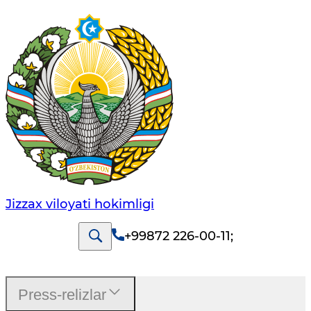
Jizzах vilоyati hоkimligi
+99872 226-00-11
;
Press-relizlar