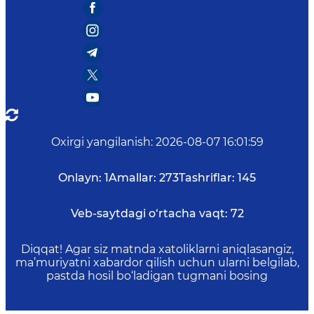
Oxirgi yangilanish
:
2026-08-07 16:01:59
Onlayn:
1
Amallar:
273
Tashriflar:
145
Veb-saytdagi o‘rtacha vaqt:
72
Diqqat! Agar siz matnda xatoliklarni aniqlasangiz,
ma’muriyatni xabardor qilish uchun ularni belgilab,
pastda hosil bo‘ladigan tugmani bosing