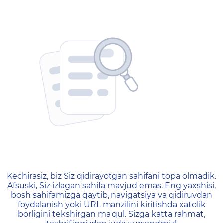
404 — Страница не найд
Kechirasiz, biz Siz qidirayotgan sahifani topa olmadik.
Afsuski, Siz izlagan sahifa mavjud emas. Eng yaxshisi,
bosh sahifamizga qaytib, navigatsiya va qidiruvdan
foydalanish yoki URL manzilini kiritishda xatolik
borligini tekshirgan ma'qul. Sizga katta rahmat,