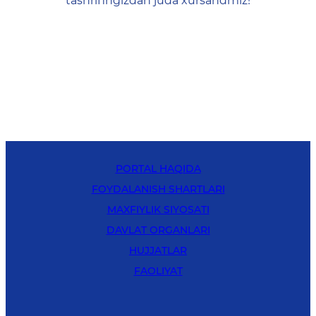
tashrifingizdan juda xursandmiz!
PORTAL HAQIDA
FOYDALANISH SHARTLARI
MAXFIYLIK SIYOSATI
DAVLAT ORGANLARI
HUJJATLAR
FAOLIYAT