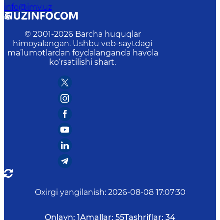
info@imv.uz
© 2001-
2026
Barcha huquqlar
himoyalangan. Ushbu veb-saytdagi
ma’lumotlardan foydalanganda havola
ko‘rsatilishi shart.
Oxirgi yangilanish
:
2026-08-08 17:07:30
Onlayn:
1
Amallar:
55
Tashriflar:
34