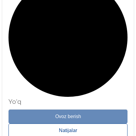
Yo'q
Ovoz berish
Natijalar