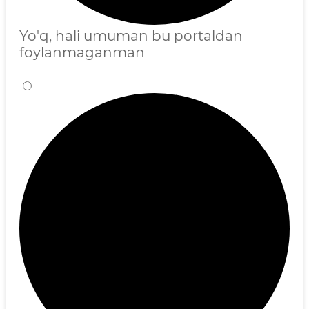
Yo'q, hali umuman bu portaldan
foylanmaganman