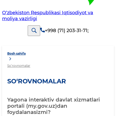
O‘zbekiston Respublikasi Iqtisodiyot va
moliya vazirligi
+998 (71) 203-31-71
;
Bosh sahifa
So‘rovnomalar
SO‘ROVNOMALAR
Yagona interaktiv davlat xizmatlari
portali (my.gov.uz)dan
foydalanasizmi?