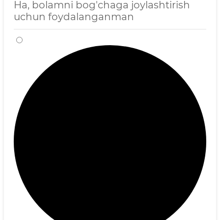
Ha, bolamni bog'chaga joylashtirish
uchun foydalanganman