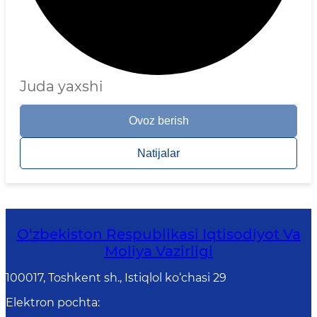
Juda yaxshi
Ovoz berish
Natijalar
O‘zbekiston Respublikasi Iqtisodiyot Va
Moliya Vazirligi
100017, Toshkent sh., Istiqlol ko‘chasi 29
Elektron pochta
: