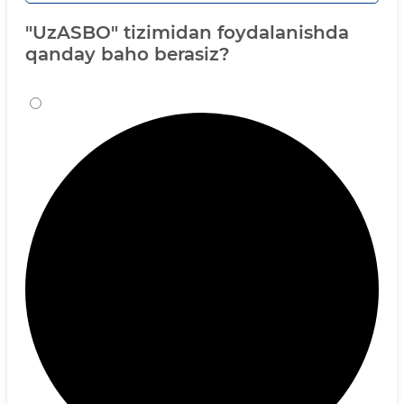
"UzASBO" tizimidan foydalanishda
qanday baho berasiz?