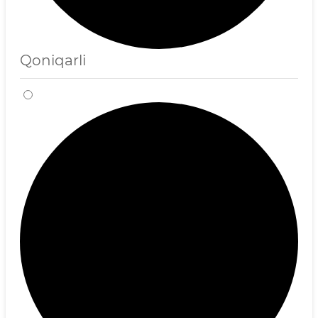
Qoniqarli