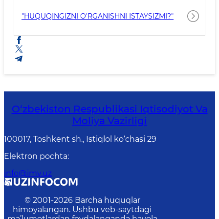
"HUQUQINGIZNI O'RGANISHNI ISTAYSIZMI?"
O‘zbekiston Respublikasi Iqtisodiyot Va
Moliya Vazirligi
100017, Toshkent sh., Istiqlol ko‘chasi 29
Elektron pochta
:
info@imv.uz
© 2001-
2026
Barcha huquqlar
himoyalangan. Ushbu veb-saytdagi
ma’lumotlardan foydalanganda havola