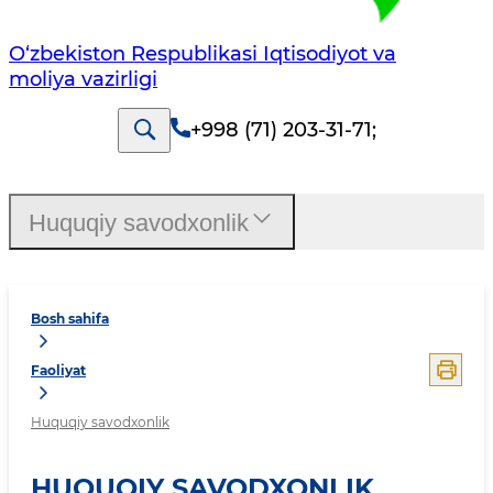
O‘zbekiston Respublikasi Iqtisodiyot va
moliya vazirligi
+998 (71) 203-31-71
;
Huquqiy savodxonlik
Bosh sahifa
Faoliyat
Huquqiy savodxonlik
HUQUQIY SAVODXONLIK