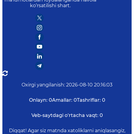
ko‘rsatilishi shart.
Oxirgi yangilanish
:
2026-08-10 20:16:03
Onlayn:
0
Amallar:
0
Tashriflar:
0
Veb-saytdagi o‘rtacha vaqt:
0
Diqqat! Agar siz matnda xatoliklarni aniqlasangiz,