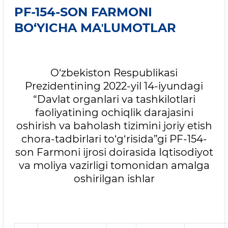
PF-154-SON FARMONI
BO‘YICHA MAʼLUMOTLAR
O‘zbekiston Respublikasi
Prezidentining 2022-yil 14-iyundagi
“Davlat organlari va tashkilotlari
faoliyatining ochiqlik darajasini
oshirish va baholash tizimini joriy etish
chora-tadbirlari to‘g‘risida”gi PF-154-
son Farmoni ijrosi doirasida Iqtisodiyot
va moliya vazirligi tomonidan amalga
oshirilgan ishlar