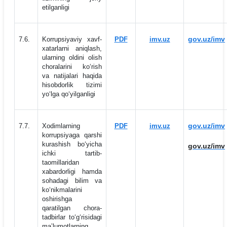
etilganligi
gov.uz/imv
7.6.
Korrupsiyaviy xavf-
PDF
imv.uz
xatarlarni aniqlash,
ularning oldini olish
choralarini ko‘rish
va natijalari haqida
hisobdorlik tizimi
yo‘lga qo‘yilganligi
gov.uz/imv
7.7.
Xodimlarning
PDF
imv.uz
korrupsiyaga qarshi
kurashish bo‘yicha
gov.uz/imv
ichki tartib-
taomillaridan
xabardorligi hamda
sohadagi bilim va
ko‘nikmalarini
oshirishga
qaratilgan chora-
tadbirlar to‘g‘risidagi
maʼlumotlarning