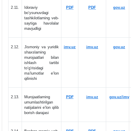
2.11.
Idoraviy
PDF
PDF
gov.uz
bo‘ysunuvdagi
tashkilotlarning veb-
saytiga havolalar
mavjudligi
2.12.
Jismoniy va yuridik
imv.uz
imv.uz
gov.uz
shaxslarning
murojaatlari bilan
ishlash tartibi
to‘g‘risidagi
maʼlumotlar eʼlon
qilinishi
2.13.
Murojaatlarning
PDF
imv.uz
gov.uz/imv
umumlashtirilgan
natijalarini eʼlon qilib
borish darajasi