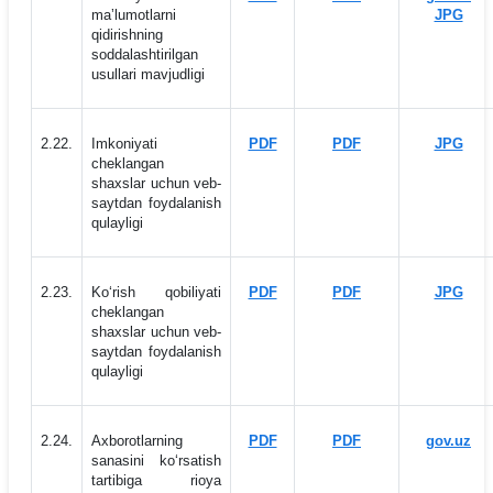
maʼlumotlarni
JPG
qidirishning
soddalashtirilgan
usullari mavjudligi
2.22.
Imkoniyati
PDF
PDF
JPG
cheklangan
shaxslar uchun veb-
saytdan foydalanish
qulayligi
2.23.
Ko‘rish qobiliyati
PDF
PDF
JPG
cheklangan
shaxslar uchun veb-
saytdan foydalanish
qulayligi
2.24.
Axborotlarning
PDF
PDF
gov.uz
sanasini ko‘rsatish
tartibiga rioya