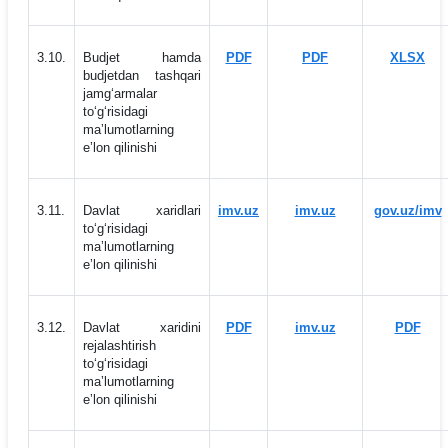
3.10.
Budjet hamda
PDF
PDF
XLSX
budjetdan tashqari
jamg‘armalar
to‘g‘risidagi
maʼlumotlarning
eʼlon qilinishi
3.11.
Davlat xaridlari
imv.uz
imv.uz
gov.uz/imv
to‘g‘risidagi
maʼlumotlarning
eʼlon qilinishi
3.12.
Davlat xaridini
PDF
imv.uz
PDF
rejalashtirish
to‘g‘risidagi
maʼlumotlarning
eʼlon qilinishi