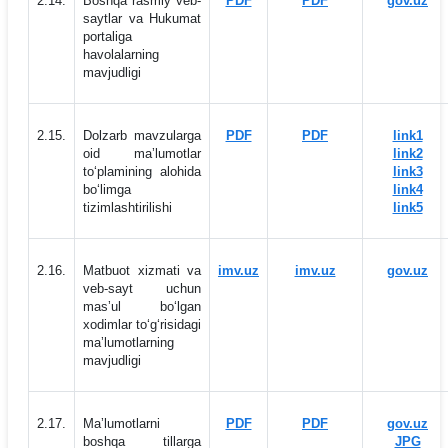
2.14.
Boshqa rasmiy veb-
PDF
PDF
gov.uz
saytlar va Hukumat
portaliga
havolalarning
mavjudligi
2.15.
Dolzarb mavzularga
PDF
PDF
link1
oid maʼlumotlar
link2
to‘plamining alohida
link3
bo‘limga
link4
tizimlashtirilishi
link5
2.16.
Matbuot xizmati va
imv.uz
imv.uz
gov.uz
veb-sayt uchun
masʼul bo‘lgan
xodimlar to‘g‘risidagi
maʼlumotlarning
mavjudligi
2.17.
Maʼlumotlarni
PDF
PDF
gov.uz
boshqa tillarga
JPG