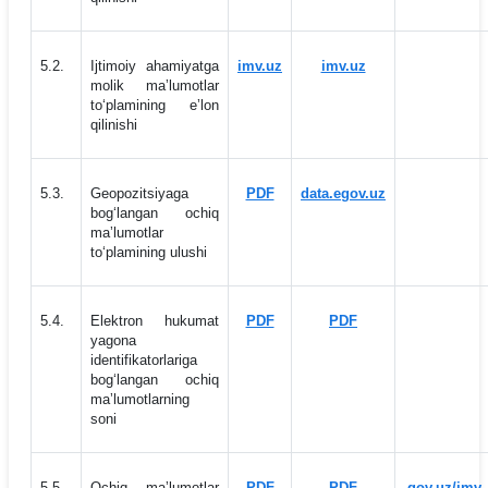
5.2.
Ijtimoiy ahamiyatga
imv.uz
imv.uz
molik maʼlumotlar
to‘plamining eʼlon
qilinishi
5.3.
Geopozitsiyaga
PDF
data.egov.uz
bog‘langan ochiq
maʼlumotlar
to‘plamining ulushi
5.4.
Elektron hukumat
PDF
PDF
yagona
identifikatorlariga
bog‘langan ochiq
maʼlumotlarning
soni
5.5.
Ochiq maʼlumotlar
PDF
PDF
gov.uz/imv