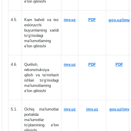
eʼlon qilinishi
4.5.
Kam baholi va tez
imv.uz
PDF
gov.uz/imv
eskiruvchi
buyumlarning xaridi
to‘g‘risidagi
maʼlumotlarning
eʼlon qilinishi
4.6.
Qurilish,
imv.uz
PDF
PDF
rekonstruksiya
qilish va taʼmirlash
ishlari to‘g‘risidagi
maʼlumotlarning
eʼlon qilinishi
5.1.
Ochiq maʼlumotlar
imv.uz
imv.uz
gov.uz/imv
portalida
maʼlumotlar
to‘plamining eʼlon
qilinishi