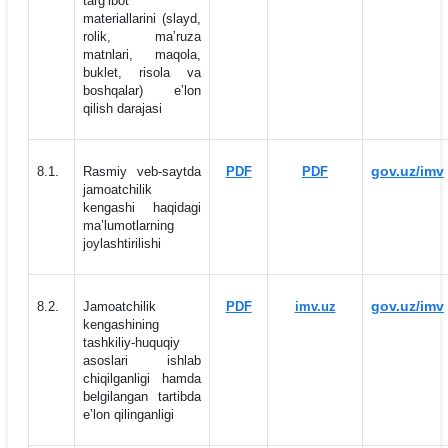
targ‘ibot
materiallarini (slayd,
rolik, maʼruza
matnlari, maqola,
buklet, risola va
boshqalar) eʼlon
qilish darajasi
gov.uz/imv
8.1.
Rasmiy veb-saytda
PDF
PDF
jamoatchilik
kengashi haqidagi
maʼlumotlarning
joylashtirilishi
gov.uz/imv
8.2.
Jamoatchilik
PDF
imv.uz
kengashining
tashkiliy-huquqiy
asoslari ishlab
chiqilganligi hamda
belgilangan tartibda
eʼlon qilinganligi