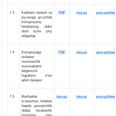
gov.uz/imv
7.3.
Kadrlarni tanlash va
PDF
imv.uz
joy-joyiga qo‘yishda
korrupsiyaviy
holatlarning oldini
olish tizimi joriy
etilganligi
gov.uz/imv
7.4
Korrupsiyaga
PDF
imv.uz
nisbatan
murosasizlik
munosabatini
belgilovchi
hujjatlarni eʼlon
qilish darajasi
gov.uz/imv
7.5.
Manfaatlar
imv.uz
imv.uz
to‘qnashuvi holatlari
haqida jamoatchilik
oldida hisobdorlik
tizimining joriy