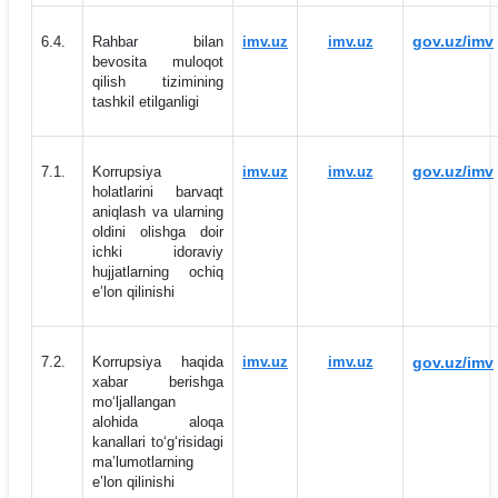
gov.uz/imv
6.4.
Rahbar bilan
imv.uz
imv.uz
bevosita muloqot
qilish tizimining
tashkil etilganligi
gov.uz/imv
7.1.
Korrupsiya
imv.uz
imv.uz
holatlarini barvaqt
aniqlash va ularning
oldini olishga doir
ichki idoraviy
hujjatlarning ochiq
eʼlon qilinishi
7.2.
Korrupsiya haqida
imv.uz
imv.uz
gov.uz/imv
xabar berishga
mo‘ljallangan
alohida aloqa
kanallari to‘g‘risidagi
maʼlumotlarning
eʼlon qilinishi