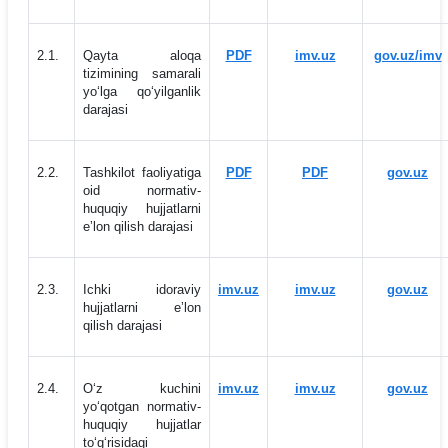
2.1.
Qayta aloqa
PDF
imv.uz
gov.uz/imv
tizimining samarali
yo‘lga qo‘yilganlik
darajasi
2.2.
Tashkilot faoliyatiga
PDF
PDF
gov.uz
oid normativ-
huquqiy hujjatlarni
eʼlon qilish darajasi
2.3.
Ichki idoraviy
imv.uz
imv.uz
gov.uz
hujjatlarni eʼlon
qilish darajasi
2.4.
O‘z kuchini
imv.uz
imv.uz
gov.uz
yo‘qotgan normativ-
huquqiy hujjatlar
to‘g‘risidagi