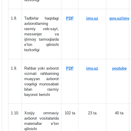
1.8.
Tadbirlar haqidagi
PDF
imv.uz
gov.uz/imv
axborotlarning
rasmiy veb-sayt,
messenjer va
ijtimoiy tarmoqlarda
eʼlon qilinishi
tezkorligi
1.9.
Rahbar yoki axborot
PDF
imv.uz
youtube
xizmati rahbarining
muayyan axborot
voqeligi munosabati
bilan rasmiy
bayonot berishi
1.10.
Xorijiy ommaviy
102 ta
23 ta
40 ta
axborot vositalarida
materiallar eʼlon
qilinishi