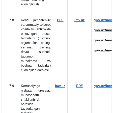
eʼlon qilinishi
gov.uz/imv
7.8.
Keng jamoatchilik
PDF
imv.uz
va ommaviy axborot
vositalari ishtirokida
gov.uz/imv
o‘tkazilgan press-
tadbirlarni (matbuot
gov.uz/imv
anjumanlari, brifing,
seminar, trening,
gov.uz/imv
davra suhbati,
taqdimot,
muhokama va
boshqa tadbirlar)
eʼlon qilish darajasi
gov.uz/imv
7.9.
Korrupsiyaga
imv.uz
PDF
nisbatan murosasiz
munosabatni
shakllantirish
borasida
tayyorlangan