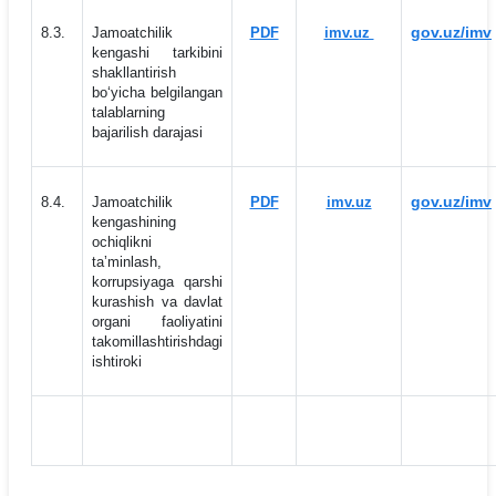
gov.uz/imv
8.3.
Jamoatchilik
PDF
imv.uz
kengashi tarkibini
shakllantirish
bo‘yicha belgilangan
talablarning
bajarilish darajasi
gov.uz/imv
8.4.
Jamoatchilik
PDF
imv.uz
kengashining
ochiqlikni
taʼminlash,
korrupsiyaga qarshi
kurashish va davlat
organi faoliyatini
takomillashtirishdagi
ishtiroki