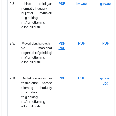
2.8.
Ishlab chiqilgan
PDF
imv.uz
gov.uz
normativ-huquqiy
hujjatlar loyihalari
to‘g‘risidagi
maʼlumotlarning
eʼlon qilinishi
2.9.
Muvofiqlashtiruvchi
PDF
PDF
PDF
va maslahat
PDF
organlari to‘g‘risidagi
maʼlumotlarning
eʼlon qilinishi
2.10.
Davlat organlari va
PDF
PDF
gov.uz
tashkilotlari hamda
Jpg
ularning hududiy
tuzilmalari
to‘g‘risidagi
maʼlumotlarning
eʼlon qilinishi