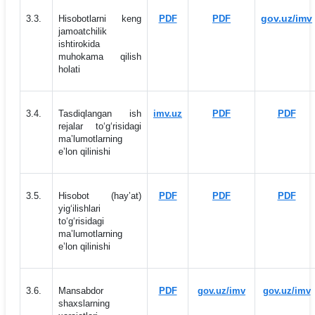
gov.uz/imv
3.3.
Hisobotlarni keng
PDF
PDF
jamoatchilik
ishtirokida
muhokama qilish
holati
3.4.
Tasdiqlangan ish
imv.uz
PDF
PDF
rejalar to‘g‘risidagi
maʼlumotlarning
eʼlon qilinishi
3.5.
Hisobot (hayʼat)
PDF
PDF
PDF
yig‘ilishlari
to‘g‘risidagi
maʼlumotlarning
eʼlon qilinishi
3.6.
Mansabdor
PDF
gov.uz/imv
gov.uz/imv
shaxslarning