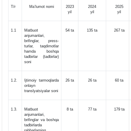
Т/r
Maʼlumot nomi
2023
2024
2025
yil
yil
yil
1.1
Matbuot
54 ta
135 ta
267 ta
anjumanlari,
brifinglar, press-
turlar, taqdimotlar
hamda boshqa
tadbirlar (tadbirlar)
soni
1.2.
Ijtimoiy tarmoqlarda
26 ta
26 ta
60 ta
onlayn
translyatsiyalar soni
1.3.
Matbuot
8 ta
77 ta
179 ta
anjumanlari,
brifinglar va boshqa
tadbirlarda
rahbarlarning