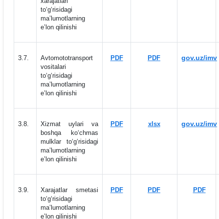
xarajatlari
to‘g‘risidagi
maʼlumotlarning
eʼlon qilinishi
gov.uz/imv
3.7.
Avtomototransport
PDF
PDF
vositalari
to‘g‘risidagi
maʼlumotlarning
eʼlon qilinishi
gov.uz/imv
3.8.
Xizmat uylari va
PDF
xlsx
boshqa ko‘chmas
mulklar to‘g‘risidagi
maʼlumotlarning
eʼlon qilinishi
3.9.
Xarajatlar smetasi
PDF
PDF
PDF
to‘g‘risidagi
maʼlumotlarning
eʼlon qilinishi