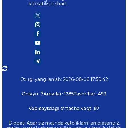
ko‘rsatilishi shart.
Oxirgi yangilanish
:
2026-08-06 17:50:42
Onlayn:
7
Amallar:
1285
Tashriflar:
493
Veb-saytdagi o‘rtacha vaqt:
87
Diqqat! Agar siz matnda xatoliklarni aniqlasangiz,