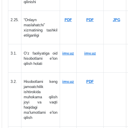
qilinishi
2.25.
“Onlayn
PDF
PDF
JPG
maslahatchi”
xizmatining tashkil
etilganligi
3.1.
O‘z faoliyatiga oid
imv.uz
imv.uz
hisobotlarni eʼlon
qilish holati
3.2.
Hisobotlarni keng
imv.uz
PDF
jamoatchilik
ishtirokida
muhokama qilish
joyi va vaqti
haqidagi
maʼlumotlarni eʼlon
qilish