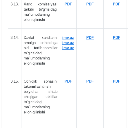
3.13.
Xarid komissiyasi
PDF
PDF
PDF
tarkibi to‘g‘risidagi
maʼlumotlarning
eʼlon qilinishi
3.14.
Davlat xaridlarini
imv.uz
PDF
PDF
amalga oshirishga
imv.uz
oid tartib-taomillar
imv.uz
to‘g‘risidagi
maʼlumotlarning
eʼlon qilinishi
3.15.
Ochiqlik sohasini
PDF
PDF
PDF
takomillashtirish
bo‘yicha ishlab
chiqilgan takliflar
to‘g‘risidagi
maʼlumotlarning
eʼlon qilinishi