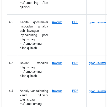
maʼlumotning eʼlon
qilinishi
4.2.
Kapital qo‘yilmalar
imv.uz
PDF
gov.uz/imv
hisobidan amalga
oshirilayotgan
loyihalarning ijrosi
to‘g‘risidagi
maʼlumotlarning
eʼlon qilinishi
gov.uz/imv
4.3.
Davlat xaridlari
imv.uz
PDF
to‘g‘risidagi
maʼlumotlarning
eʼlon qilinishi
4.4.
Asosiy vositalarning
imv.uz
PDF
gov.uz/imv
xarid qilinishi
to‘g‘risidagi
maʼlumotlarning