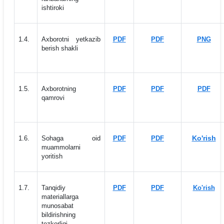
ishtiroki
1.4.
Axborotni yetkazib
PDF
PDF
PNG
berish shakli
1.5.
Axborotning
PDF
PDF
PDF
qamrovi
Ko'rish
1.6.
Sohaga oid
PDF
PDF
muammolarni
yoritish
1.7.
Tanqidiy
PDF
PDF
Ko'rish
materiallarga
munosabat
bildirishning
tezkorligi