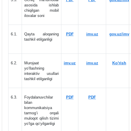
asosida ishlab
chiqilgan mobil
ilovalar soni
6.1.
Qayta aloqaning
PDF
imv.uz
gov.uz/imv
tashkil etilganligi
Ko'rish
6.2.
Murojaat
imv.uz
imv.uz
yo‘llashning
interaktiv usullari
tashkil etilganligi
6.3.
Foydalanuvchilar
PDF
PDF
bilan
kommunikatsiya
tarmog‘i orqali
muloqot qilish tizimi
yo‘lga qo‘yilganligi