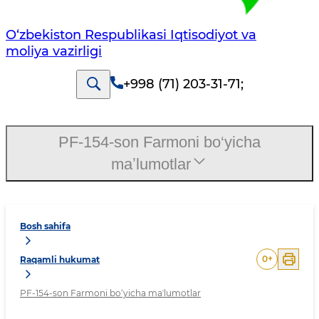
O‘zbekiston Respublikasi Iqtisodiyot va
moliya vazirligi
+998 (71) 203-31-71
;
PF-154-son Farmoni bo‘yicha
maʼlumotlar
Bosh sahifa
0
+
Raqamli hukumat
PF-154-son Farmoni bo‘yicha maʼlumotlar