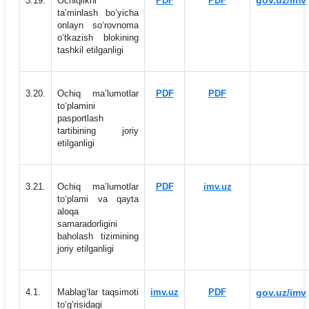
gov.uz/imv
3.19.
Ochiqlikni
PDF
PDF
taʼminlash bo‘yicha
onlayn so‘rovnoma
o‘tkazish blokining
tashkil etilganligi
3.20.
Ochiq maʼlumotlar
PDF
PDF
to‘plamini
pasportlash
tartibining joriy
etilganligi
3.21.
Ochiq maʼlumotlar
PDF
imv.uz
to‘plami va qayta
aloqa
samaradorligini
baholash tizimining
joriy etilganligi
4.1.
Mablag‘lar taqsimoti
imv.uz
PDF
gov.uz/imv
to‘g‘risidagi