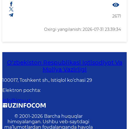
2671
Oxirgi yangilanish: 2026-07-31 23:39:34
O‘zbekiston Respublikasi Iqtisodiyot Va
Moliya Vazirligi
100017, Toshkent sh., Istiqlol ko‘chasi 29
Elektron pochta
:
info@imv.uz
© 2001-
2026
Barcha huquqlar
himoyalangan. Ushbu veb-saytdagi
ma’lumotlardan foydalanganda havola