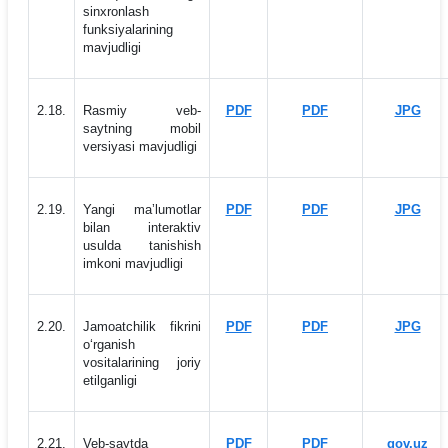
sinxronlash
funksiyalarining
mavjudligi
2.18.
Rasmiy veb-
PDF
PDF
JPG
saytning mobil
versiyasi mavjudligi
2.19.
Yangi maʼlumotlar
PDF
PDF
JPG
bilan interaktiv
usulda tanishish
imkoni mavjudligi
2.20.
Jamoatchilik fikrini
PDF
PDF
JPG
o‘rganish
vositalarining joriy
etilganligi
2.21.
Veb-saytda
PDF
PDF
gov.uz