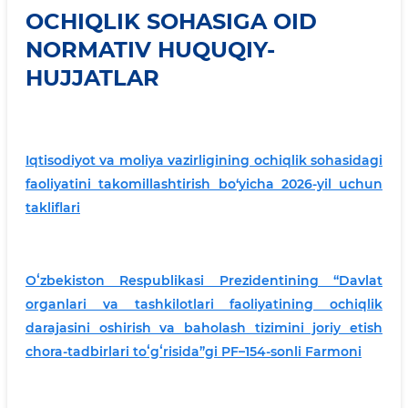
OCHIQLIK SOHASIGA OID
NORMATIV HUQUQIY-
HUJJATLAR
Iqtisodiyot va moliya vazirligining ochiqlik sohasidagi
faoliyatini takomillashtirish bo‘yicha 2026-yil uchun
takliflari
Oʻzbekiston Respublikasi Prezidentining “Davlat
organlari va tashkilotlari faoliyatining ochiqlik
darajasini oshirish va baholash tizimini joriy etish
chora-tadbirlari toʻgʻrisida”gi PF–154-sonli Farmoni