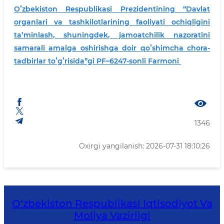
Oʻzbekiston Respublikasi Prezidentining “Davlat
organlari va tashkilotlarining faoliyati ochiqligini
taʼminlash, shuningdek, jamoatchilik nazoratini
samarali amalga oshirishga doir qoʻshimcha chora-
tadbirlar toʻgʻrisida”gi PF–6247-sonli Farmoni
1346
Oxirgi yangilanish: 2026-07-31 18:10:26
O‘zbekiston Respublikasi Iqtisodiyot Va
Moliya Vazirligi