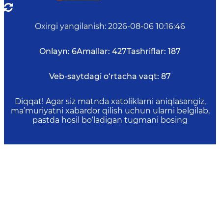
Oxirgi yangilanish
:
2026-08-06 10:16:46
Onlayn:
6
Amallar:
427
Tashriflar:
187
Veb-saytdagi o‘rtacha vaqt:
87
Diqqat! Agar siz matnda xatoliklarni aniqlasangiz,
ma’muriyatni xabardor qilish uchun ularni belgilab,
pastda hosil bo‘ladigan tugmani bosing