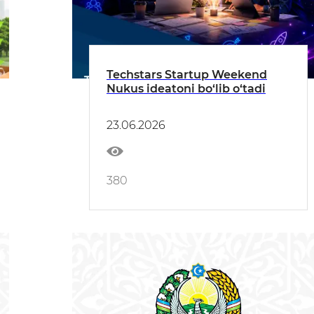
Techstars Startup Weekend
Nukus ideatoni bo‘lib o‘tadi
23.06.2026
380