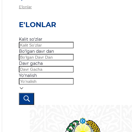
E'lonlar
E'LONLAR
Kalit so‘zlar
Bo‘lgan davr dan
Davr gacha
Yo‘nalish