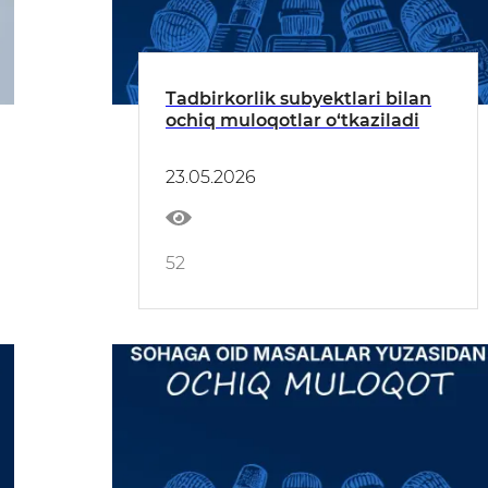
Tadbirkorlik subyektlari bilan
ochiq muloqotlar o‘tkaziladi
23.05.2026
52