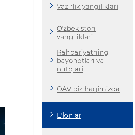
Vazirlik yangiliklari
O'zbekiston
yangiliklari
Rahbariyatning
bayonotlari va
nutqlari
OAV biz haqimizda
E'lonlar