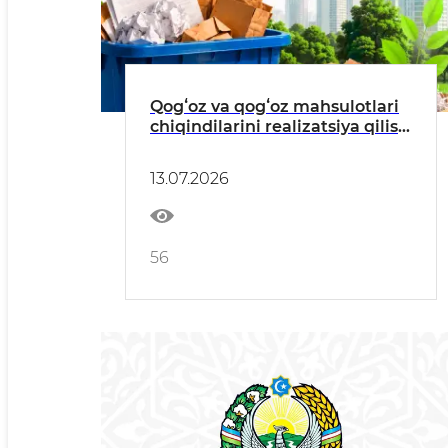
Qogʻoz va qogʻoz mahsulotlari
chiqindilarini realizatsiya qilish
yuzasidan mazkur yoʻnalishda
faoliyat yurituvchi yuridik
13.07.2026
shaxslarni tijorat takliflari
yuzasidan e’lon
56