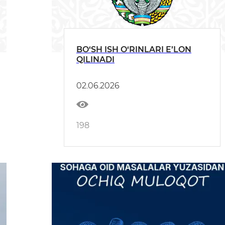
BO‘SH ISH O‘RINLARI E’LON
QILINADI
02.06.2026
198