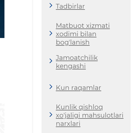
Tadbirlar
Matbuot xizmati
xodimi bilan
bogʼlanish
Jamoatchilik
kengashi
Kun raqamlar
Kunlik qishloq
xo'jaligi mahsulotlari
narxlari