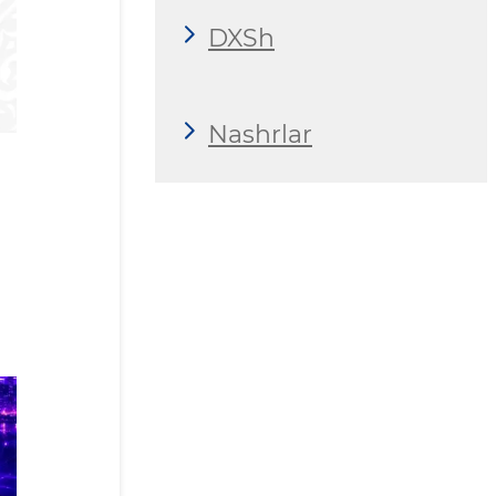
DXSh
Nashrlar