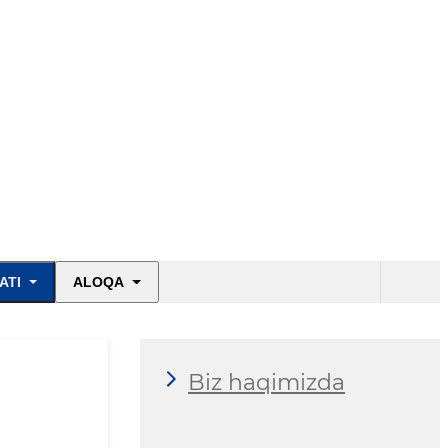
ATI
ALOQA
Biz haqimizda