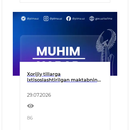
Xorijiy tillarga
ixtisoslashtirilgan maktabning
2-, 3- va 4-sinflariga kirish
imtihonlari bo‘lib o‘tadi.
29.07.2026
86