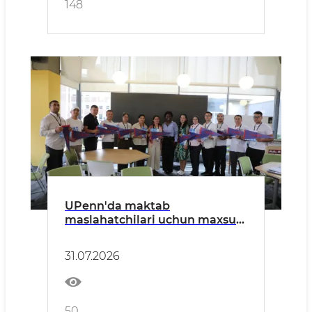
148
UPenn'da maktab
maslahatchilari uchun maxsus
seminarlar tashkil etildi
31.07.2026
50