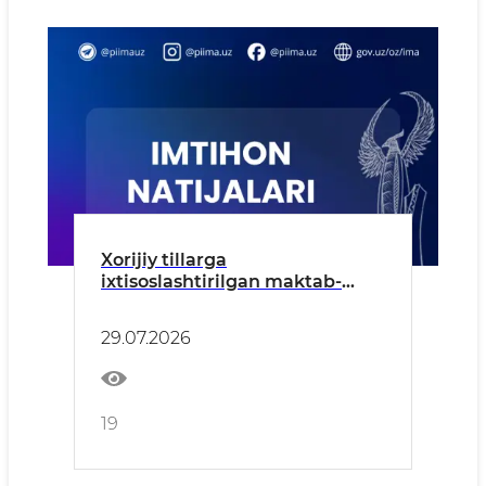
Xorijiy tillarga
ixtisoslashtirilgan maktab-
internatga kirish imtihonlari
natijalari e'lon qilindi!
29.07.2026
19