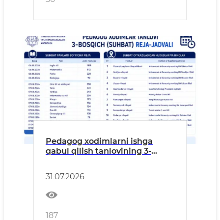
Pedagog xodimlarni ishga
qabul qilish tanlovining 3-
bosqichi — suhbat jarayonlari
o‘tkaziladi.
31.07.2026
187