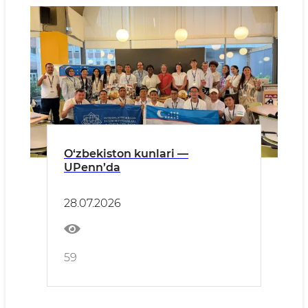
O‘zbekiston kunlari —
UPenn’da
28.07.2026
59