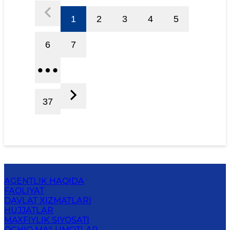
1
2
3
4
5
6
7
37
AGENTLIK HAQIDA
FAOLIYAT
DAVLAT XIZMATLARI
HUJJATLAR
MAXFIYLIK SIYOSATI
OCHIQ MA'LUMOTLAR