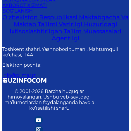
AXBOROT XIZMATI
BOG‘LANISH
O‘zbekiston Respublikasi Maktabgacha Va
Maktab Ta’limi Vazirligi Huzuridagi
Ixtisoslashtirilgan Ta’lim Muassasalari
Agentligi
Toshkent shahri, Yashnobod tumani, Mahtumquli
ko‘chasi, 114A
Elektron pochta
:
info@piima.uz
© 2001-
2026
Barcha huquqlar
himoyalangan. Ushbu veb-saytdagi
ma’lumotlardan foydalanganda havola
ko‘rsatilishi shart.