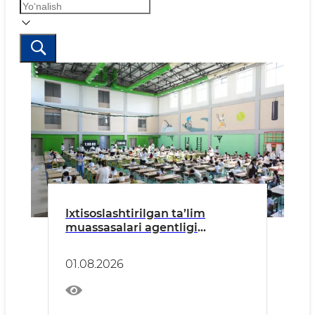
Ixtisoslashtirilgan ta’lim
muassasalari agentligi
tizimidagi Xorijiy tillarga
ixtisoslashtirilgan maktabning
01.08.2026
3-sinfiga kirish imtihonlari
bo‘lib o‘tdi.