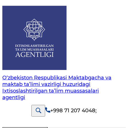
O‘zbekiston Respublikasi Maktabgacha va
maktab ta’limi vazirligi huzuridagi
Ixtisoslashtirilgan ta’lim muassasalari
agentligi
+998 71 207 4048
;