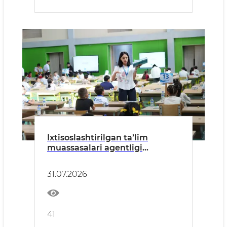
Ixtisoslashtirilgan ta’lim
muassasalari agentligi
tizimidagi Xorijiy tillarga
ixtisoslashtirilgan maktabning
31.07.2026
4-sinfiga kirish imtihonlari
bo‘lib o‘tdi.
41