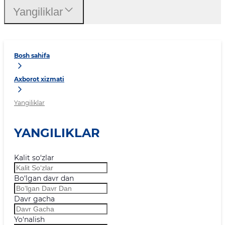
Yangiliklar
Bosh sahifa
Axborot xizmati
Yangiliklar
YANGILIKLAR
Kalit so‘zlar
Bo‘lgan davr dan
Davr gacha
Yo‘nalish