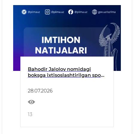
Bahodir Jalolov nomidagi
boksga ixtisoslashtirilgan sport
maktabiga 2026–2027-o‘quv yili
uchun kirish imtihonlari
28.07.2026
natijalari e’lon qilinmoqda!
13