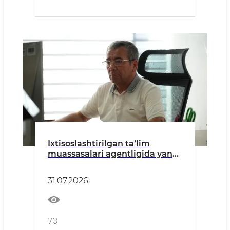
Ixtisoslashtirilgan ta’lim
muassasalari agentligida yangi
avlod darsliklari muhokama
qilindi.
31.07.2026
70