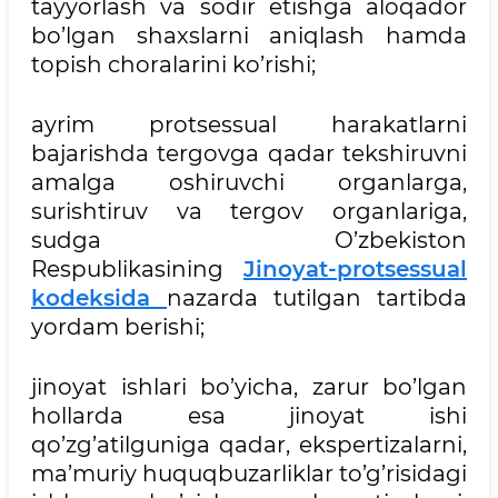
tayyorlash va sodir etishga aloqador
bo’lgan shaxslarni aniqlash hamda
topish choralarini ko’rishi;
ayrim protsessual harakatlarni
bajarishda tergovga qadar tekshiruvni
amalga oshiruvchi organlarga,
surishtiruv va tergov organlariga,
sudga O’zbekiston
Respublikasining
Jinoyat-protsessual
kodeksida
nazarda tutilgan tartibda
yordam berishi;
jinoyat ishlari bo’yicha, zarur bo’lgan
hollarda esa jinoyat ishi
qo’zg’atilguniga qadar, ekspertizalarni,
ma’muriy huquqbuzarliklar to’g’risidagi