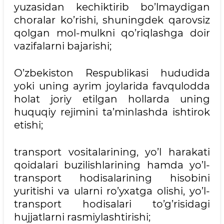
yuzasidan kechiktirib bo’lmaydigan
choralar ko’rishi, shuningdek qarovsiz
qolgan mol-mulkni qo’riqlashga doir
vazifalarni bajarishi;
O’zbekiston Respublikasi hududida
yoki uning ayrim joylarida favqulodda
holat joriy etilgan hollarda uning
huquqiy rejimini ta’minlashda ishtirok
etishi;
transport vositalarining, yo’l harakati
qoidalari buzilishlarining hamda yo’l-
transport hodisalarining hisobini
yuritishi va ularni ro’yxatga olishi, yo’l-
transport hodisalari to’g’risidagi
hujjatlarni rasmiylashtirishi;