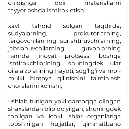
chiqishga doir materiallarni
tayyorlashda ishtirok etishi;
xavf tahdid solgan taqdirda,
sudyalarning, prokurorlarning,
tergovchilarning, surishtiruvchilarning,
jabrlanuvchilarning, guvohlarning
hamda jinoyat protsessi boshqa
ishtirokchilarining, shuningdek ular
oila a’zolarining hayoti, sog’lig’i va mol-
mulki himoya qilinishini ta’minlash
choralarini ko’rishi;
ushlab turilgan yoki qamoqqa olingan
shaxslardan olib qo’yilgan, shuningdek
topilgan va ichki ishlar organlariga
topshirilgan hujjatlar, qimmatbaho