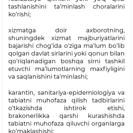
tashlanishini ta’minlash choralarini
ko’rishi;
xizmatga doir axborotning,
shuningdek xizmat majburiyatlarini
bajarishi chog’ida o’ziga ma’lum bo’lib
qolgan davlat sirlarini yoki qonun bilan
qo’riqlanadigan boshqa sirni tashkil
etuvchi ma’lumotlarning maxfiyligini
va saqlanishini ta’minlashi;
karantin, sanitariya-epidemiologiya va
tabiatni muhofaza qilish tadbirlarini
o’tkazishda ishtirok etishi,
brakonerlikka qarshi kurashishda
tabiatni muhofaza qiluvchi organlarga
ko’maklashishi;