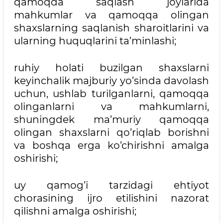
qamoqda saqlash joylarida
mahkumlar va qamoqqa olingan
shaxslarning saqlanish sharoitlarini va
ularning huquqlarini ta’minlashi;
ruhiy holati buzilgan shaxslarni
keyinchalik majburiy yo’sinda davolash
uchun, ushlab turilganlarni, qamoqqa
olinganlarni va mahkumlarni,
shuningdek ma’muriy qamoqqa
olingan shaxslarni qo’riqlab borishni
va boshqa erga ko’chirishni amalga
oshirishi;
uy qamog’i tarzidagi ehtiyot
chorasining ijro etilishini nazorat
qilishni amalga oshirishi;