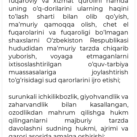
fuqaroviy va xizmat qurolini hamda
uning o’q-dorilarini ularning haqini
to’lash sharti bilan olib qo’yish,
ma’muriy qamoqqa olish, chet el
fuqarolarini va fuqaroligi bo’lmagan
shaxslarni O’zbekiston Respublikasi
hududidan ma’muriy tarzda chiqarib
yuborish, voyaga etmaganlarni
ixtisoslashtirilgan o’quv-tarbiya
muassasalariga joylashtirish
to’g’risidagi sud qarorlarini ijro etishi;
surunkali ichkilikbozlik, giyohvandlik va
zaharvandlik bilan kasallangan,
ozodlikdan mahrum qilishga hukm
qilinganlarni majburiy tarzda
davolashni sudning hukmi, ajrimi va
qarori asosida amalga oshirishi;