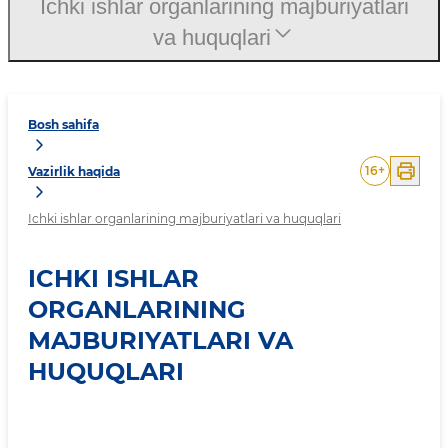
Ichki ishlar organlarining majburiyatlari
va huquqlari
Bosh sahifa
16
+
Vazirlik haqida
Ichki ishlar organlarining majburiyatlari va huquqlari
ICHKI ISHLAR
ORGANLARINING
MAJBURIYATLARI VA
HUQUQLARI