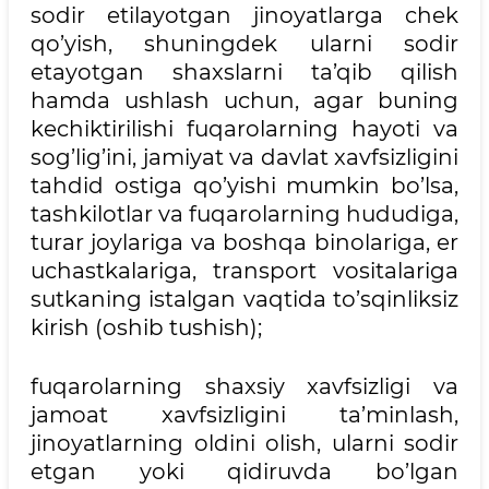
sodir etilayotgan jinoyatlarga chek
qo’yish, shuningdek ularni sodir
etayotgan shaxslarni ta’qib qilish
hamda ushlash uchun, agar buning
kechiktirilishi fuqarolarning hayoti va
sog’lig’ini, jamiyat va davlat xavfsizligini
tahdid ostiga qo’yishi mumkin bo’lsa,
tashkilotlar va fuqarolarning hududiga,
turar joylariga va boshqa binolariga, er
uchastkalariga, transport vositalariga
sutkaning istalgan vaqtida to’sqinliksiz
kirish (oshib tushish);
fuqarolarning shaxsiy xavfsizligi va
jamoat xavfsizligini ta’minlash,
jinoyatlarning oldini olish, ularni sodir
etgan yoki qidiruvda bo’lgan