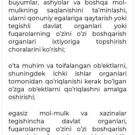
buyumlar, ashyolar va boshqa mol-
mulkning saqlanishini ta’minlashi,
ularni qonuniy egalariga qaytarish yoki
tegishli davlat organlari yoki
fuqarolarning o’zini o’zi boshqarish
organlari ixtiyoriga topshirish
choralarini ko’rishi;
o’ta muhim va toifalangan ob’ektlarni,
shuningdek ichki ishlar organlari
tomonidan qo’riqlanishi kerak bo’lgan
o’zga ob’ektlarni qo’riqlashni amalga
oshirishi;
egasiz mol-mulk va xazinalar
tegishincha davlat organlari,
fuqarolarning o’zini o’zi boshqarish