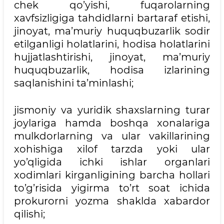
chek qo’yishi, fuqarolarning
xavfsizligiga tahdidlarni bartaraf etishi,
jinoyat, ma’muriy huquqbuzarlik sodir
etilganligi holatlarini, hodisa holatlarini
hujjatlashtirishi, jinoyat, ma’muriy
huquqbuzarlik, hodisa izlarining
saqlanishini ta’minlashi;
jismoniy va yuridik shaxslarning turar
joylariga hamda boshqa xonalariga
mulkdorlarning va ular vakillarining
xohishiga xilof tarzda yoki ular
yo’qligida ichki ishlar organlari
xodimlari kirganligining barcha hollari
to’g’risida yigirma to’rt soat ichida
prokurorni yozma shaklda xabardor
qilishi;