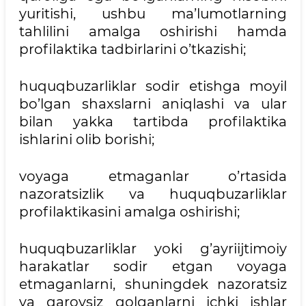
yuritishi, ushbu ma’lumotlarning
tahlilini amalga oshirishi hamda
profilaktika tadbirlarini o’tkazishi;
huquqbuzarliklar sodir etishga moyil
bo’lgan shaxslarni aniqlashi va ular
bilan yakka tartibda profilaktika
ishlarini olib borishi;
voyaga etmaganlar o’rtasida
nazoratsizlik va huquqbuzarliklar
profilaktikasini amalga oshirishi;
huquqbuzarliklar yoki g’ayriijtimoiy
harakatlar sodir etgan voyaga
etmaganlarni, shuningdek nazoratsiz
va qarovsiz qolganlarni ichki ishlar