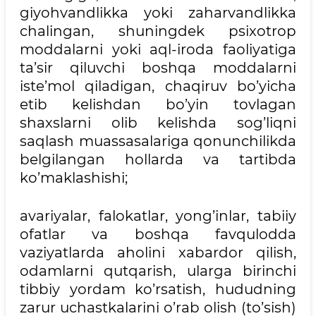
giyohvandlikka yoki zaharvandlikka
chalingan, shuningdek psixotrop
moddalarni yoki aql-iroda faoliyatiga
ta’sir qiluvchi boshqa moddalarni
iste’mol qiladigan, chaqiruv bo’yicha
etib kelishdan bo’yin tovlagan
shaxslarni olib kelishda sog’liqni
saqlash muassasalariga qonunchilikda
belgilangan hollarda va tartibda
ko’maklashishi;
avariyalar, falokatlar, yong’inlar, tabiiy
ofatlar va boshqa favqulodda
vaziyatlarda aholini xabardor qilish,
odamlarni qutqarish, ularga birinchi
tibbiy yordam ko’rsatish, hududning
zarur uchastkalarini o’rab olish (to’sish)