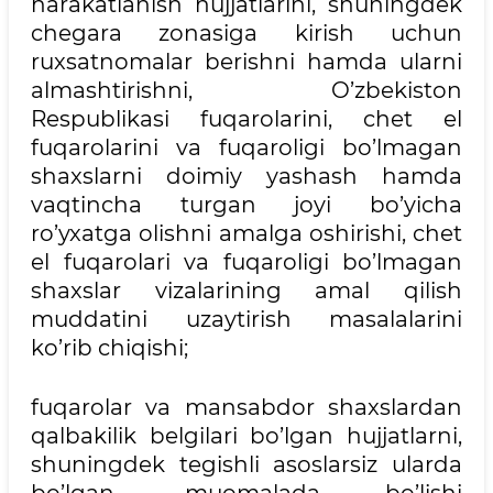
harakatlanish hujjatlarini, shuningdek
chegara zonasiga kirish uchun
ruxsatnomalar berishni hamda ularni
almashtirishni, O’zbekiston
Respublikasi fuqarolarini, chet el
fuqarolarini va fuqaroligi bo’lmagan
shaxslarni doimiy yashash hamda
vaqtincha turgan joyi bo’yicha
ro’yxatga olishni amalga oshirishi, chet
el fuqarolari va fuqaroligi bo’lmagan
shaxslar vizalarining amal qilish
muddatini uzaytirish masalalarini
ko’rib chiqishi;
fuqarolar va mansabdor shaxslardan
qalbakilik belgilari bo’lgan hujjatlarni,
shuningdek tegishli asoslarsiz ularda