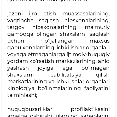
jazoni ijro etish muassasalarining,
vaqtincha saqlash hibsxonalarining,
tergov hibsxonalarining, ma’muriy
qamoqqa olingan shaxslarni saqlash
uchun mo’ljallangan maxsus
qabulxonalarning, ichki ishlar organlari
voyaga etmaganlarga ijtimoiy-huquqiy
yordam ko’rsatish markazlarining, aniq
yashash joyiga ega bo’lmagan
shaxslarni reabilitatsiya qilish
markazlarining va ichki ishlar organlari
kinologiya bo’linmalarining faoliyatini
ta’minlashi;
huquqbuzarliklar profilaktikasini
amalga oshirishi, ularning sabablarini