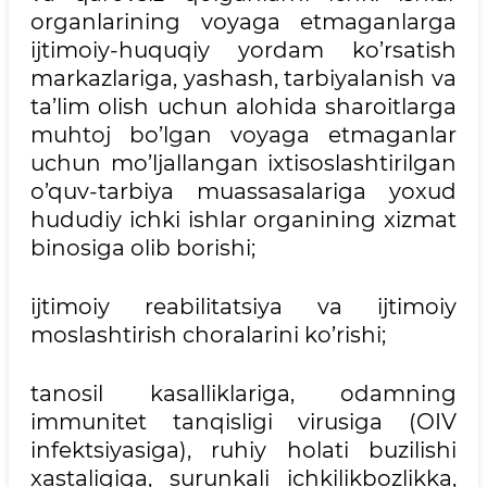
organlarining voyaga etmaganlarga
ijtimoiy-huquqiy yordam ko’rsatish
markazlariga, yashash, tarbiyalanish va
ta’lim olish uchun alohida sharoitlarga
muhtoj bo’lgan voyaga etmaganlar
uchun mo’ljallangan ixtisoslashtirilgan
o’quv-tarbiya muassasalariga yoxud
hududiy ichki ishlar organining xizmat
binosiga olib borishi;
ijtimoiy reabilitatsiya va ijtimoiy
moslashtirish choralarini ko’rishi;
tanosil kasalliklariga, odamning
immunitet tanqisligi virusiga (OIV
infektsiyasiga), ruhiy holati buzilishi
xastaligiga, surunkali ichkilikbozlikka,