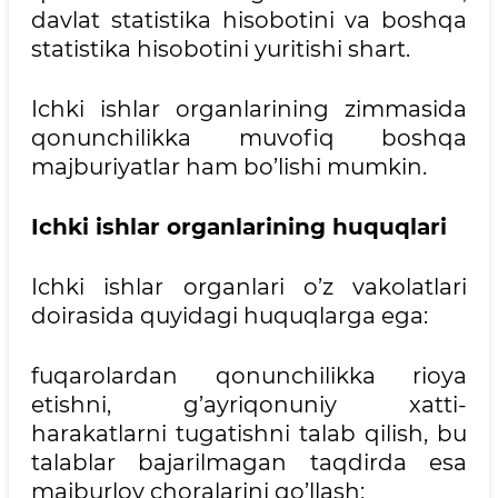
davlat statistika hisobotini va boshqa
statistika hisobotini yuritishi shart.
Ichki ishlar organlarining zimmasida
qonunchilikka muvofiq boshqa
majburiyatlar ham bo’lishi mumkin.
Ichki ishlar organlarining huquqlari
Ichki ishlar organlari o’z vakolatlari
doirasida quyidagi huquqlarga ega:
fuqarolardan qonunchilikka rioya
etishni, g’ayriqonuniy xatti-
harakatlarni tugatishni talab qilish, bu
talablar bajarilmagan taqdirda esa
majburlov choralarini qo’llash;