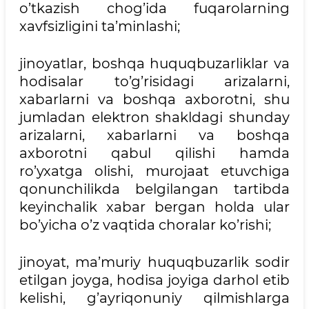
o’tkazish chog’ida fuqarolarning
xavfsizligini ta’minlashi;
jinoyatlar, boshqa huquqbuzarliklar va
hodisalar to’g’risidagi arizalarni,
xabarlarni va boshqa axborotni, shu
jumladan elektron shakldagi shunday
arizalarni, xabarlarni va boshqa
axborotni qabul qilishi hamda
ro’yxatga olishi, murojaat etuvchiga
qonunchilikda belgilangan tartibda
keyinchalik xabar bergan holda ular
bo’yicha o’z vaqtida choralar ko’rishi;
jinoyat, ma’muriy huquqbuzarlik sodir
etilgan joyga, hodisa joyiga darhol etib
kelishi, g’ayriqonuniy qilmishlarga