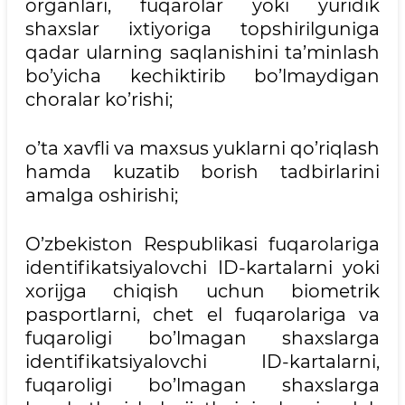
organlari, fuqarolar yoki yuridik
shaxslar ixtiyoriga topshirilguniga
qadar ularning saqlanishini ta’minlash
bo’yicha kechiktirib bo’lmaydigan
choralar ko’rishi;
o’ta xavfli va maxsus yuklarni qo’riqlash
hamda kuzatib borish tadbirlarini
amalga oshirishi;
O’zbekiston Respublikasi fuqarolariga
identifikatsiyalovchi ID-kartalarni yoki
xorijga chiqish uchun biometrik
pasportlarni, chet el fuqarolariga va
fuqaroligi bo’lmagan shaxslarga
identifikatsiyalovchi ID-kartalarni,
fuqaroligi bo’lmagan shaxslarga