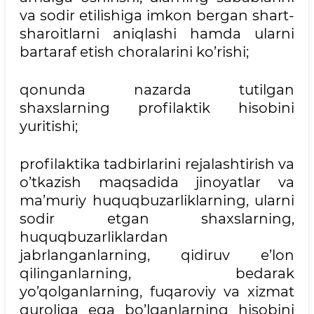
va sodir etilishiga imkon bergan shart-
sharoitlarni aniqlashi hamda ularni
bartaraf etish choralarini ko’rishi;
qonunda nazarda tutilgan
shaxslarning profilaktik hisobini
yuritishi;
profilaktika tadbirlarini rejalashtirish va
o’tkazish maqsadida jinoyatlar va
ma’muriy huquqbuzarliklarning, ularni
sodir etgan shaxslarning,
huquqbuzarliklardan
jabrlanganlarning, qidiruv e’lon
qilinganlarning, bedarak
yo’qolganlarning, fuqaroviy va xizmat
quroliga ega bo’lganlarning hisobini