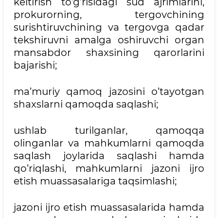
keltirish to’g’risidagi sud ajrimlarini,
prokurorning, tergovchining
surishtiruvchining va tergovga qadar
tekshiruvni amalga oshiruvchi organ
mansabdor shaxsining qarorlarini
bajarishi;
ma’muriy qamoq jazosini o’tayotgan
shaxslarni qamoqda saqlashi;
ushlab turilganlar, qamoqqa
olinganlar va mahkumlarni qamoqda
saqlash joylarida saqlashi hamda
qo’riqlashi, mahkumlarni jazoni ijro
etish muassasalariga taqsimlashi;
jazoni ijro etish muassasalarida hamda