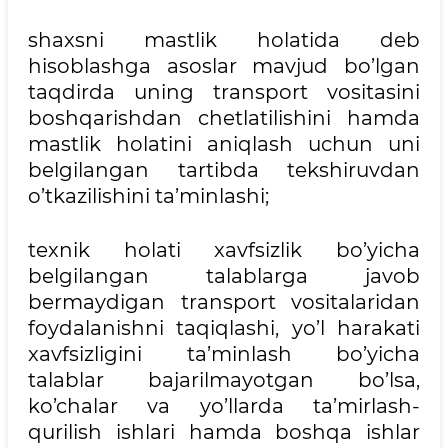
shaxsni mastlik holatida deb
hisoblashga asoslar mavjud bo’lgan
taqdirda uning transport vositasini
boshqarishdan chetlatilishini hamda
mastlik holatini aniqlash uchun uni
belgilangan tartibda tekshiruvdan
o’tkazilishini ta’minlashi;
texnik holati xavfsizlik bo’yicha
belgilangan talablarga javob
bermaydigan transport vositalaridan
foydalanishni taqiqlashi, yo’l harakati
xavfsizligini ta’minlash bo’yicha
talablar bajarilmayotgan bo’lsa,
ko’chalar va yo’llarda ta’mirlash-
qurilish ishlari hamda boshqa ishlar