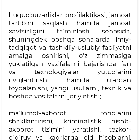
huquqbuzarliklar profilaktikasi, jamoat
tartibini saqlash hamda jamoat
xavfsizligini ta’minlash sohasida,
shuningdek boshqa sohalarda ilmiy-
tadqiqot va tashkiliy-uslubiy faoliyatni
amalga oshirishi, o’z zimmasiga
yuklatilgan vazifalarni bajarishda fan
va texnologiyalar yutuqlarini
rivojlantirishi hamda ulardan
foydalanishi, yangi usullarni, texnik va
boshqa vositalarni joriy etishi;
ma’lumot-axborot fondlarini
shakllantirishi, kriminalistik hisob-
axborot tizimini yaratishi, tezkor-
qidiruv va kadrlarga oid hisoblarni,