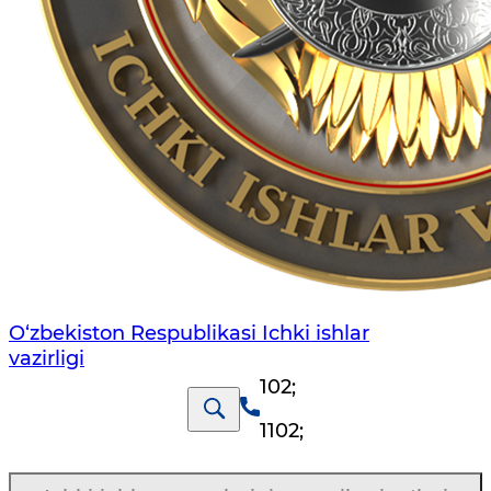
O‘zbеkiston Rеspublikаsi Ichki ishlаr
vаzirligi
102
;
1102
;