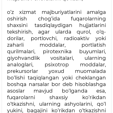
o’z xizmat majburiyatlarini amalga
oshirish chog’ida fuqarolarning
shaxsini tasdiqlaydigan hujjatlarini
tekshirish, agar ularda qurol, o’q-
dorilar, portlovchi, radioaktiv yoki
zaharli moddalar, portlatish
qurilmalari, pirotexnika buyumlari,
giyohvandlik vositalari, ularning
analoglari, psixotrop moddalar,
prekursorlar yoxud muomalada
bo’lishi taqiqlangan yoki cheklangan
boshqa narsalar bor deb hisoblashga
asoslar mavjud bo’lganda esa,
fuqarolarni shaxsiy ko’rikdan
o’tkazishni, ularning ashyolarini, qo’l
yukini, bagajini ko’rikdan o’tkazishni