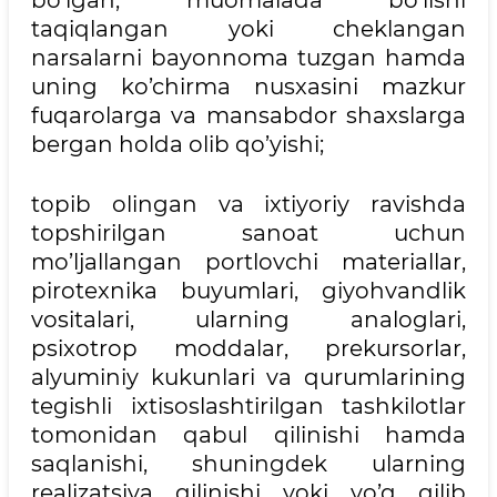
bo’lgan, muomalada bo’lishi
taqiqlangan yoki cheklangan
narsalarni bayonnoma tuzgan hamda
uning ko’chirma nusxasini mazkur
fuqarolarga va mansabdor shaxslarga
bergan holda olib qo’yishi;
topib olingan va ixtiyoriy ravishda
topshirilgan sanoat uchun
mo’ljallangan portlovchi materiallar,
pirotexnika buyumlari, giyohvandlik
vositalari, ularning analoglari,
psixotrop moddalar, prekursorlar,
alyuminiy kukunlari va qurumlarining
tegishli ixtisoslashtirilgan tashkilotlar
tomonidan qabul qilinishi hamda
saqlanishi, shuningdek ularning
realizatsiya qilinishi yoki yo’q qilib