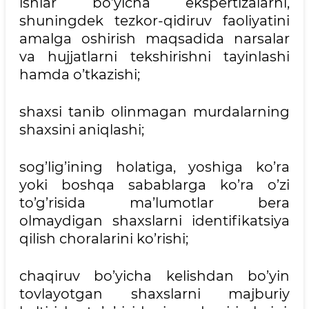
ishlar bo’yicha ekspertizalarni,
shuningdek tezkor-qidiruv faoliyatini
amalga oshirish maqsadida narsalar
va hujjatlarni tekshirishni tayinlashi
hamda o’tkazishi;
shaxsi tanib olinmagan murdalarning
shaxsini aniqlashi;
sog’lig’ining holatiga, yoshiga ko’ra
yoki boshqa sabablarga ko’ra o’zi
to’g’risida ma’lumotlar bera
olmaydigan shaxslarni identifikatsiya
qilish choralarini ko’rishi;
chaqiruv bo’yicha kelishdan bo’yin
tovlayotgan shaxslarni majburiy