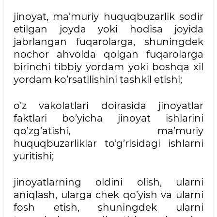
jinoyat, ma’muriy huquqbuzarlik sodir
etilgan joyda yoki hodisa joyida
jabrlangan fuqarolarga, shuningdek
nochor ahvolda qolgan fuqarolarga
birinchi tibbiy yordam yoki boshqa xil
yordam ko’rsatilishini tashkil etishi;
o’z vakolatlari doirasida jinoyatlar
faktlari bo’yicha jinoyat ishlarini
qo’zg’atishi, ma’muriy
huquqbuzarliklar to’g’risidagi ishlarni
yuritishi;
jinoyatlarning oldini olish, ularni
aniqlash, ularga chek qo’yish va ularni
fosh etish, shuningdek ularni