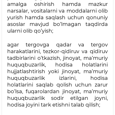
amalga oshirish hamda mazkur
narsalar, vositalarni va moddalarni olib
yurish hamda saqlash uchun qonuniy
asoslar mavjud bo’lmagan taqdirda
ularni olib qo’yish;
agar tergovga qadar va tergov
harakatlarini, tezkor-qidiruv va qidiruv
tadbirlarini o’tkazish, jinoyat, ma’muriy
huquqbuzarlik, hodisa holatlarini
hujjatlashtirish yoki jinoyat, ma’muriy
huquqbuzarlik izlarini, hodisa
holatlarini saqlab qolish uchun zarur
bo’lsa, fuqarolardan jinoyat, ma’muriy
huquqbuzarlik sodir etilgan joyni,
hodisa joyini tark etishni talab qilish;