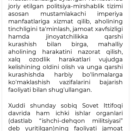
joriy etilgan politsiya-mirshablik tizimi
asosan mustamlakachi imperiya
manfaatlariga xizmat qilib, aholining
tinchligini ta'minlash, jamoat xavfsizligi
hamda jinoyatchilikka qarshi
kurashish bilan birga, mahalliy
aholining harakatini nazorat qilish,
xalq ozodlik harakatlari vujudga
kelishining oldini olish va unga qarshi
kurashishda harbiy bo'linmalarga
ko'maklashish vazifalarini bajarish
faoliyati bilan shug'ullangan.
Xuddi shunday sobiq Sovet Ittifoqi
davrida ham ichki ishlar organlari
(dastlab “ishchi-dehqon militsiyasi”
deb yuritilgan)ning faoliyati jamoat