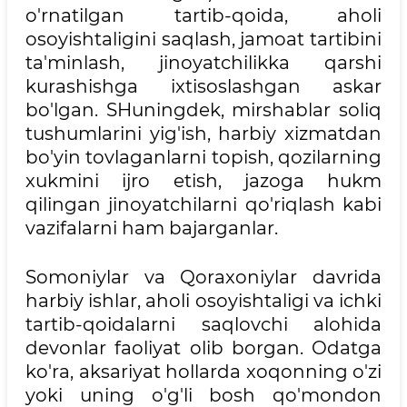
o'rnatilgan tartib-qoida, aholi
osoyishtaligini saqlash, jamoat tartibini
ta'minlash, jinoyatchilikka qarshi
kurashishga ixtisoslashgan askar
bo'lgan. SHuningdek, mirshablar soliq
tushumlarini yig'ish, harbiy xizmatdan
bo'yin tovlaganlarni topish, qozilarning
xukmini ijro etish, jazoga hukm
qilingan jinoyatchilarni qo'riqlash kabi
vazifalarni ham bajarganlar.
Somoniylar va Qoraxoniylar davrida
harbiy ishlar, aholi osoyishtaligi va ichki
tartib-qoidalarni saqlovchi alohida
devonlar faoliyat olib borgan. Odatga
ko'ra, aksariyat hollarda xoqonning o'zi
yoki uning o'g'li bosh qo'mondon