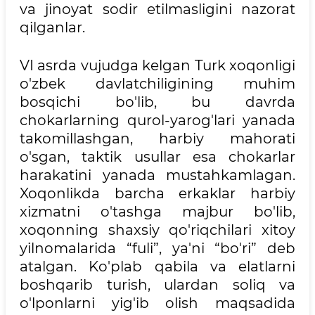
va jinoyat sodir etilmasligini nazorat
qilganlar.
VI asrda vujudga kelgan Turk xoqonligi
o'zbek davlatchiligining muhim
bosqichi bo'lib, bu davrda
chokarlarning qurol-yarog'lari yanada
takomillashgan, harbiy mahorati
o'sgan, taktik usullar esa chokarlar
harakatini yanada mustahkamlagan.
Xoqonlikda barcha erkaklar harbiy
xizmatni o'tashga majbur bo'lib,
xoqonning shaxsiy qo'riqchilari xitoy
yilnomalarida “fuli”, ya'ni “bo'ri” deb
atalgan. Ko'plab qabila va elatlarni
boshqarib turish, ulardan soliq va
o'lponlarni yig'ib olish maqsadida