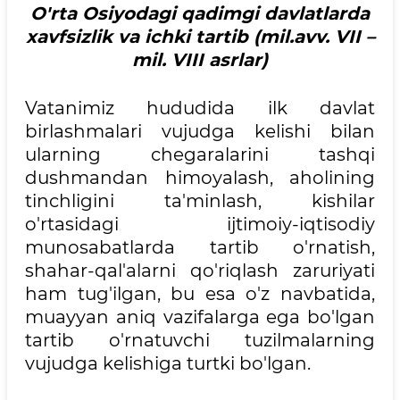
O'rta Osiyodagi qadimgi davlatlarda
xavfsizlik va ichki tartib (mil.avv. VII –
mil. VIII asrlar)
Vatanimiz hududida ilk davlat
birlashmalari vujudga kelishi bilan
ularning chegaralarini tashqi
dushmandan himoyalash, aholining
tinchligini ta'minlash, kishilar
o'rtasidagi ijtimoiy-iqtisodiy
munosabatlarda tartib o'rnatish,
shahar-qal'alarni qo'riqlash zaruriyati
ham tug'ilgan, bu esa o'z navbatida,
muayyan aniq vazifalarga ega bo'lgan
tartib o'rnatuvchi tuzilmalarning
vujudga kelishiga turtki bo'lgan.