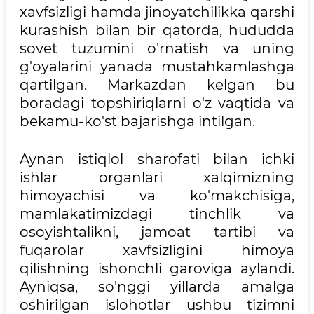
xavfsizligi hamda jinoyatchilikka qarshi
kurashish bilan bir qatorda, hududda
sovet tuzumini o'rnatish va uning
g'oyalarini yanada mustahkamlashga
qartilgan. Markazdan kelgan bu
boradagi topshiriqlarni o'z vaqtida va
bekamu-ko'st bajarishga intilgan.
Aynan istiqlol sharofati bilan ichki
ishlar organlari xalqimizning
himoyachisi va ko'makchisiga,
mamlakatimizdagi tinchlik va
osoyishtalikni, jamoat tartibi va
fuqarolar xavfsizligini himoya
qilishning ishonchli garoviga aylandi.
Ayniqsa, so'nggi yillarda amalga
oshirilgan islohotlar ushbu tizimni