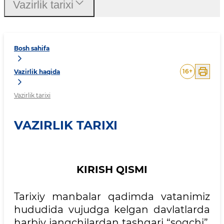
Vazirlik tarixi
Bosh sahifa
16
+
Vazirlik haqida
Vazirlik tarixi
VAZIRLIK TARIXI
KIRISH QISMI
Tarixiy manbalar qadimda vatanimiz
hududida vujudga kelgan davlatlarda
harbiy jangchilardan tashqari “soqchi”,