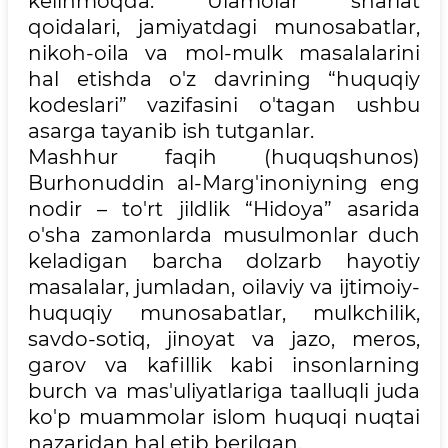
kelinmoqda. Ulamolar shariat
qoidalari, jamiyatdagi munosabatlar,
nikoh-oila va mol-mulk masalalarini
hal etishda o'z davrining “huquqiy
kodeslari” vazifasini o'tagan ushbu
asarga tayanib ish tutganlar.
Mashhur faqih (huquqshunos)
Burhonuddin al-Marg'inoniyning eng
nodir – to'rt jildlik “Hidoya” asarida
o'sha zamonlarda musulmonlar duch
keladigan barcha dolzarb hayotiy
masalalar, jumladan, oilaviy va ijtimoiy-
huquqiy munosabatlar, mulkchilik,
savdo-sotiq, jinoyat va jazo, meros,
garov va kafillik kabi insonlarning
burch va mas'uliyatlariga taalluqli juda
ko'p muammolar islom huquqi nuqtai
nazaridan hal etib berilgan.