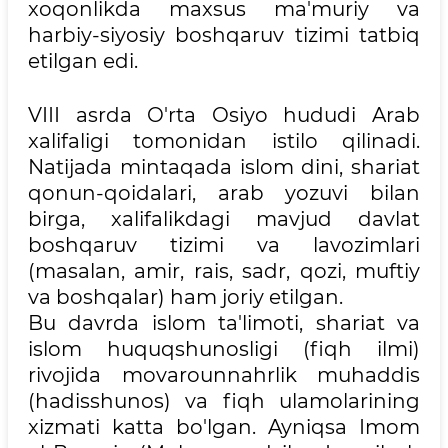
xoqonlikda maxsus ma'muriy va
harbiy-siyosiy boshqaruv tizimi tatbiq
etilgan edi.
VIII asrda O'rta Osiyo hududi Arab
xalifaligi tomonidan istilo qilinadi.
Natijada mintaqada islom dini, shariat
qonun-qoidalari, arab yozuvi bilan
birga, xalifalikdagi mavjud davlat
boshqaruv tizimi va lavozimlari
(masalan, amir, rais, sadr, qozi, muftiy
va boshqalar) ham joriy etilgan.
Bu davrda islom ta'limoti, shariat va
islom huquqshunosligi (fiqh ilmi)
rivojida movarounnahrlik muhaddis
(hadisshunos) va fiqh ulamolarining
xizmati katta bo'lgan. Ayniqsa Imom