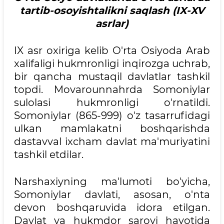
tartib-osoyishtalikni saqlash (IX-XV
asrlar)
IX asr oxiriga kelib O'rta Osiyoda Arab
xalifaligi hukmronligi inqirozga uchrab,
bir qancha mustaqil davlatlar tashkil
topdi. Movarounnahrda Somoniylar
sulolasi hukmronligi o'rnatildi.
Somoniylar (865-999) o'z tasarrufidagi
ulkan mamlakatni boshqarishda
dastavval ixcham davlat ma'muriyatini
tashkil etdilar.
Narshaxiyning ma'lumoti bo'yicha,
Somoniylar davlati, asosan, o'nta
devon boshqaruvida idora etilgan.
Davlat va hukmdor saroyi hayotida