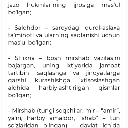
jazo hukmlarining ijrosiga mas'ul
bo'lgan;
- Salohdor – saroydagi qurol-aslaxa
ta'minoti va ularning saqlanishi uchun
mas'ul bo'lgan;
- SHixna – bosh mirshab vazifasini
bajargan, uning ixtiyorida jamoat
tartibini saqlashga va jinoyatlarga
qarshi kurashishga ixtisoslashgan
alohida harbiylashtirilgan qismlar
bo'lgan;
- Mirshab (tungi soqchilar, mir – “amir”,
ya'ni, harbiy amaldor, “shab” – tun
so'zlaridan olingan) – davlat ichida