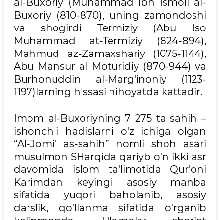
al-Buxoriy (Muhammad ibn Ismoil al-
Buxoriy (810-870), uning zamondoshi
va shogirdi Termiziy (Abu Iso
Muhammad at-Termiziy (824-894),
Mahmud az-Zamaxshariy (1075-1144),
Abu Mansur al Moturidiy (870-944) va
Burhonuddin al-Marg'inoniy (1123-
1197)larning hissasi nihoyatda kattadir.
Imom al-Buxoriyning 7 275 ta sahih –
ishonchli hadislarni o'z ichiga olgan
“Al-Jomi' as-sahih” nomli shoh asari
musulmon SHarqida qariyb o'n ikki asr
davomida islom ta'limotida Qur'oni
Karimdan keyingi asosiy manba
sifatida yuqori baholanib, asosiy
darslik, qo'llanma sifatida o'rganib