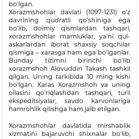
bo'lgan.
Xorazmshohlar davlati (1097-1231) o'z
davrining qudratli qo'shiniga ega
bo'lib, doimiy qismlardan tashqari,
xorazmshohlar mamluklar, ya'ni qul-
askarlardan iborat shaxsiy soqchilar
qismiga – xarasga ham ega bo'lganlar.
Bunday tizimni birinchi bo'lib
xorazmshoh Alovuddin Takash tashkil
qilgan. Uning tarkibida 10 ming kishi
bo'lgan. Xaras Xorazmshoh va uning
oilasini qo'riqlashdan tashqari, turli
ekspeditsiyalar, savdo karvonlariga
hamrohlik qilishga ham jalb etilgan.
Xorazmshohlar davlatida mirshablik
xizmatini bajaruvchi shixnalar bo'lib,