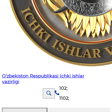
O‘zbеkiston Rеspublikаsi Ichki ishlаr
vаzirligi
102
;
1102
;