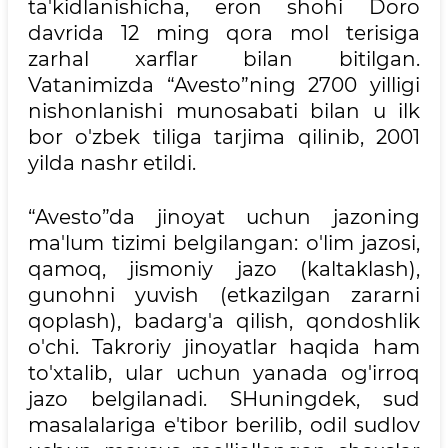
ta'kidlanishicha, eron shohi Doro
davrida 12 ming qora mol terisiga
zarhal xarflar bilan bitilgan.
Vatanimizda “Avesto”ning 2700 yilligi
nishonlanishi munosabati bilan u ilk
bor o'zbek tiliga tarjima qilinib, 2001
yilda nashr etildi.
“Avesto”da jinoyat uchun jazoning
ma'lum tizimi belgilangan: o'lim jazosi,
qamoq, jismoniy jazo (kaltaklash),
gunohni yuvish (etkazilgan zararni
qoplash), badarg'a qilish, qondoshlik
o'chi. Takroriy jinoyatlar haqida ham
to'xtalib, ular uchun yanada og'irroq
jazo belgilanadi. SHuningdek, sud
masalalariga e'tibor berilib, odil sudlov