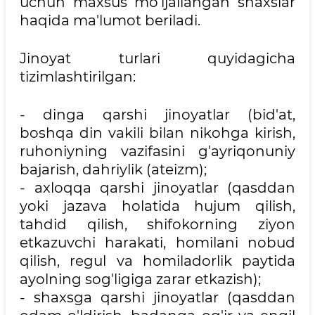
uchun maxsus mo'ljallangan shaxslar
haqida ma'lumot beriladi.
Jinoyat turlari quyidagicha
tizimlashtirilgan:
- dinga qarshi jinoyatlar (bid'at,
boshqa din vakili bilan nikohga kirish,
ruhoniyning vazifasini g'ayriqonuniy
bajarish, dahriylik (ateizm);
- axloqqa qarshi jinoyatlar (qasddan
yoki jazava holatida hujum qilish,
tahdid qilish, shifokorning ziyon
etkazuvchi harakati, homilani nobud
qilish, regul va homiladorlik paytida
ayolning sog'ligiga zarar etkazish);
- shaxsga qarshi jinoyatlar (qasddan