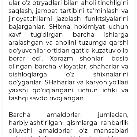
ular o'z otryadlari bilan aholi tinchligini
saqlash, jamoat tartibini ta'minlash va
jinoyatchilarni jazolash funktsiyalarini
bajarganlar. SHixna hokimiyat uchun
xavf tug'dirgan barcha ishlarga
aralashgan va aholini tuzumga qarshi
qo'yuvchilar ortidan qattiq kuzatuv olib
borar edi. Xorazm shohlari bosib
olingan barcha viloyatlar, shaharlar va
qishloqlarga o'z shixnalarini
qo'yganlar. SHaharlar va karvon yo'llari
yaxshi qo'riqlangani uchun ichki va
tashqi savdo rivojlangan.
Barcha amaldorlar, jumladan,
harbiylashtirilgan qismlarga rahbarlik
qiluvchi amaldorlar o'z mansablari