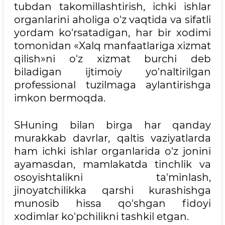
tubdan takomillashtirish, ichki ishlar
organlarini aholiga o'z vaqtida va sifatli
yordam ko'rsatadigan, har bir xodimi
tomonidan «Xalq manfaatlariga xizmat
qilish»ni o'z xizmat burchi deb
biladigan ijtimoiy yo'naltirilgan
professional tuzilmaga aylantirishga
imkon bermoqda.
SHuning bilan birga har qanday
murakkab davrlar, qaltis vaziyatlarda
ham ichki ishlar organlarida o'z jonini
ayamasdan, mamlakatda tinchlik va
osoyishtalikni ta'minlash,
jinoyatchilikka qarshi kurashishga
munosib hissa qo'shgan fidoyi
xodimlar ko'pchilikni tashkil etgan.