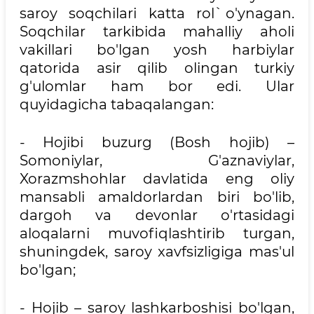
saroy soqchilari katta rol` o'ynagan.
Soqchilar tarkibida mahalliy aholi
vakillari bo'lgan yosh harbiylar
qatorida asir qilib olingan turkiy
g'ulomlar ham bor edi. Ular
quyidagicha tabaqalangan:
- Hojibi buzurg (Bosh hojib) –
Somoniylar, G'aznaviylar,
Xorazmshohlar davlatida eng oliy
mansabli amaldorlardan biri bo'lib,
dargoh va devonlar o'rtasidagi
aloqalarni muvofiqlashtirib turgan,
shuningdek, saroy xavfsizligiga mas'ul
bo'lgan;
- Hojib – saroy lashkarboshisi bo'lgan,