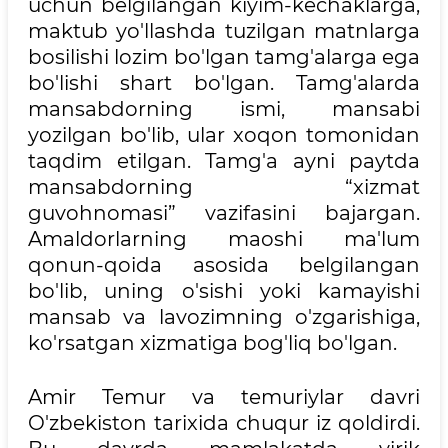
uchun belgilangan kiyim-kechaklarga,
maktub yo'llashda tuzilgan matnlarga
bosilishi lozim bo'lgan tamg'alarga ega
bo'lishi shart bo'lgan. Tamg'alarda
mansabdorning ismi, mansabi
yozilgan bo'lib, ular xoqon tomonidan
taqdim etilgan. Tamg'a ayni paytda
mansabdorning “xizmat
guvohnomasi” vazifasini bajargan.
Amaldorlarning maoshi ma'lum
qonun-qoida asosida belgilangan
bo'lib, uning o'sishi yoki kamayishi
mansab va lavozimning o'zgarishiga,
ko'rsatgan xizmatiga bog'liq bo'lgan.
Amir Temur va temuriylar davri
O'zbekiston tarixida chuqur iz qoldirdi.