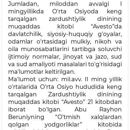
Jumladan, miloddan avvalgi I
mingyillikda O'rta Osiyoda keng
tarqalgan zardushtiylik dinining
muqaddas kitobi “Avesto”da
davlatchilik, siyosiy-huquqiy g'oyalar,
odamlar o'rtasidagi mulkiy, nikoh va
oila munosabatlarini tartibga soluvchi
ijtimoiy normalar, jinoyat va jazo, sud
va sud amaliyoti masalalari to'g'risidagi
ma'lumotlar keltirilgan.
Ma'lumot uchun: mil.avv. II ming yillik
o'rtalarida O'rta Osiyo hududida keng
tarqalgan Zardushtiylik dinining
muqaddas kitobi “Avesto” 21 kitobdan
iborat bo'lgan. Abu Rayhon
Beruniyning “O'tmish xalqlardan
qolgan yodgorliklar” kitobida