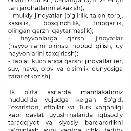
odam o'ldirish, badanga og'ir va engil
tan jarohatlarini etkazish);
- mulkiy jinoyatlar (o'g'irlik, talon-toroj,
xasislik, bosqinchilik, firibgarlik,
olingan qarzni qaytarmaslik);
- hayvonlarga qarshi jinoyatlar
(hayvonlarni o'rinsiz nobud qilish, uy
hayvonlarini taxqirlash);
- tabiat kuchlariga qarshi jinoyatlar (er,
suv, havo, olov va o'simlik dunyosiga
zarar etkazish).
Ilk o'rta asrlarda mamlakatimiz
hududida vujudga kelgan So'g'd,
Toxariston, eftallar va Turk xoqonligi
kabi davlat uyushmalarida iqtisodiy
taraqqiyot va siyosiy barqarorlikni
ta'minlash ayni vaqtda ichki tartib-