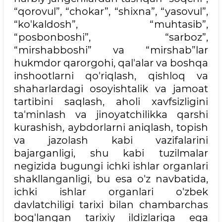
“qorovul”, “chokar”, “shixna”, “yasovul”,
“ko'kaldosh”, “muhtasib”,
“posbonboshi”, “sarboz”,
“mirshabboshi” va “mirshab”lar
hukmdor qarorgohi, qal'alar va boshqa
inshootlarni qo'riqlash, qishloq va
shaharlardagi osoyishtalik va jamoat
tartibini saqlash, aholi xavfsizligini
ta'minlash va jinoyatchilikka qarshi
kurashish, aybdorlarni aniqlash, topish
va jazolash kabi vazifalarini
bajarganligi, shu kabi tuzilmalar
negizida bugungi ichki ishlar organlari
shakllanganligi, bu esa o'z navbatida,
ichki ishlar organlari o'zbek
davlatchiligi tarixi bilan chambarchas
bog'langan tarixiy ildizlariga ega