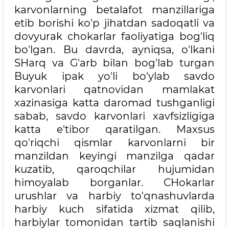
karvonlarning betalafot manzillariga
etib borishi ko'p jihatdan sadoqatli va
dovyurak chokarlar faoliyatiga bog'liq
bo'lgan. Bu davrda, ayniqsa, o'lkani
SHarq va G'arb bilan bog'lab turgan
Buyuk ipak yo'li bo'ylab savdo
karvonlari qatnovidan mamlakat
xazinasiga katta daromad tushganligi
sabab, savdo karvonlari xavfsizligiga
katta e'tibor qaratilgan. Maxsus
qo'riqchi qismlar karvonlarni bir
manzildan keyingi manzilga qadar
kuzatib, qaroqchilar hujumidan
himoyalab borganlar. CHokarlar
urushlar va harbiy to'qnashuvlarda
harbiy kuch sifatida xizmat qilib,
harbiylar tomonidan tartib saqlanishi