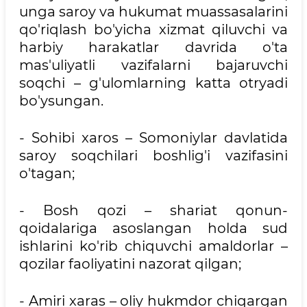
unga saroy va hukumat muassasalarini
qo'riqlash bo'yicha xizmat qiluvchi va
harbiy harakatlar davrida o'ta
mas'uliyatli vazifalarni bajaruvchi
soqchi – g'ulomlarning katta otryadi
bo'ysungan.
- Sohibi xaros – Somoniylar davlatida
saroy soqchilari boshlig'i vazifasini
o'tagan;
- Bosh qozi – shariat qonun-
qoidalariga asoslangan holda sud
ishlarini ko'rib chiquvchi amaldorlar –
qozilar faoliyatini nazorat qilgan;
- Amiri xaras – oliy hukmdor chiqargan