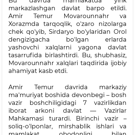
Bu davrda mamlakatda yirik
markazlashgan davlat barpo etildi.
Amir Temur Movarounnahr va
Xorazmda tarqoqlik, o'zaro nizolarga
chek qo'yib, Sirdaryo bo'ylaridan Orol
dengizigacha bo'lgan erlarda
yashovchi xalqlarni yagona davlat
tasarrufida birlashtirdi. Bu, shubhasiz,
Movarounnahr xalqlari taqdirida ijobiy
ahamiyat kasb etdi.
Amir Temur davrida markaziy
ma'muriyat boshida devonbegi – bosh
vazir boshchiligidagi 7 vazirlikdan
iborat arkoni davlat — Vazirlar
Mahkamasi turardi. Birinchi vazir –
soliq-o'lponlar, mirshablik ishlari va
mamlakat obodonligi bilan