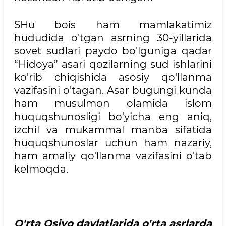
SHu bois ham mamlakatimiz
hududida o'tgan asrning 30-yillarida
sovet sudlari paydo bo'lguniga qadar
“Hidoya” asari qozilarning sud ishlarini
ko'rib chiqishida asosiy qo'llanma
vazifasini o'tagan. Asar bugungi kunda
ham musulmon olamida islom
huquqshunosligi bo'yicha eng aniq,
izchil va mukammal manba sifatida
huquqshunoslar uchun ham nazariy,
ham amaliy qo'llanma vazifasini o'tab
kelmoqda.
O'rta Osiyo davlatlarida o'rta asrlarda