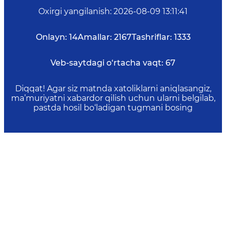
Oxirgi yangilanish
:
2026-08-09 13:11:41
Onlayn:
14
Amallar:
2167
Tashriflar:
1333
Veb-saytdagi o‘rtacha vaqt:
67
Diqqat! Agar siz matnda xatoliklarni aniqlasangiz,
ma’muriyatni xabardor qilish uchun ularni belgilab,
pastda hosil bo‘ladigan tugmani bosing