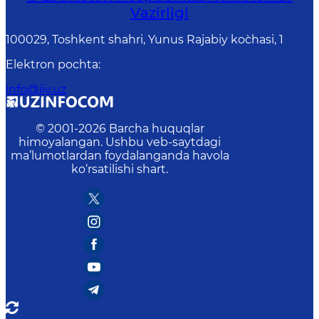
Vаzirligi
100029, Toshkent shahri, Yunus Rаjаbiy ko`chаsi, 1
Elektron pochta
:
info@iiv.uz
© 2001-
2026
Barcha huquqlar
himoyalangan. Ushbu veb-saytdagi
ma’lumotlardan foydalanganda havola
ko‘rsatilishi shart.