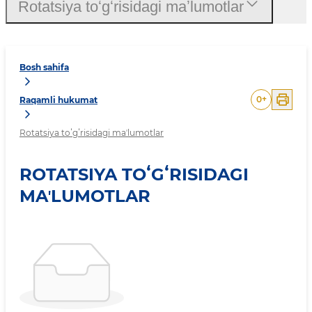
Rotatsiya toʻgʻrisidagi maʼlumotlar
Bosh sahifa
0
+
Raqamli hukumat
Rotatsiya toʻgʻrisidagi maʼlumotlar
ROTATSIYA TOʻGʻRISIDAGI
MAʼLUMOTLAR