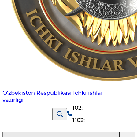
O‘zbеkiston Rеspublikаsi Ichki ishlаr
vаzirligi
102
;
1102
;