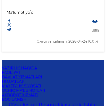
Maʼlumot yoʻq
3198
Oxirgi yangilanish: 2026-04-24 10:01:41
VAZIRLIK HAQIDA
FAOLIYAT
DAVLAT XIZMATLARI
HUJJATLAR
MAXFIYLIK SIYOSATI
OCHIQ MA'LUMOTLAR
AXBOROT XIZMATI
BOG‘LANISH
O‘zbеkiston Rеspublikаsi Ichki Ishlаr