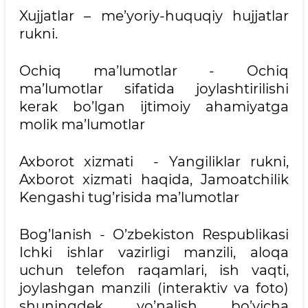
Xujjatlar – me’yoriy-huquqiy hujjatlar
rukni.
Ochiq ma’lumotlar - Ochiq
ma’lumotlar sifatida joylashtirilishi
kerak bo’lgan ijtimoiy ahamiyatga
molik ma’lumotlar
Axborot xizmati - Yangiliklar rukni,
Axborot xizmati haqida, Jamoatchilik
Kengashi tug’risida ma’lumotlar
Bog’lanish - O’zbekiston Respublikasi
Ichki ishlar vazirligi manzili, aloqa
uchun telefon raqamlari, ish vaqti,
joylashgan manzili (interaktiv va foto)
shuningdek yo’nalish bo’yicha