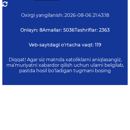
Oxirgi yangilanish
:
2026-08-06 21:43:18
Onlayn:
8
Amallar:
5036
Tashriflar:
2363
Veb-saytdagi o‘rtacha vaqt:
119
Diqqat! Agar siz matnda xatoliklarni aniqlasangiz,
ma’muriyatni xabardor qilish uchun ularni belgilab,
pastda hosil bo‘ladigan tugmani bosing