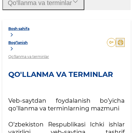
Qo'llanma va terminlar
Bosh sahifa
0
+
Bog‘lanish
Qo'llanma va terminlar
QO'LLANMA VA TERMINLAR
Veb-saytdan foydalanish bo’yicha
qo’llanma va terminlarning mazmuni
O’zbekiston Respublikasi Ichki ishlar
vazirligi veb-saytiga tashrif