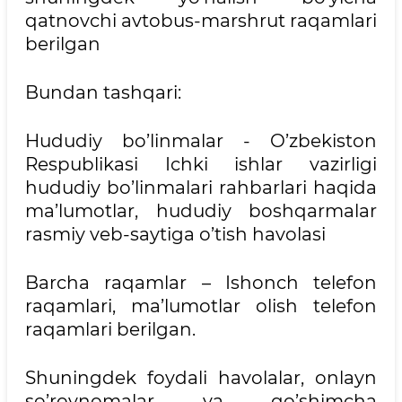
qatnovchi avtobus-marshrut raqamlari
berilgan
Bundan tashqari:
Hududiy bo’linmalar - O’zbekiston
Respublikasi Ichki ishlar vazirligi
hududiy bo’linmalari rahbarlari haqida
ma’lumotlar, hududiy boshqarmalar
rasmiy veb-saytiga o’tish havolasi
Barcha raqamlar – Ishonch telefon
raqamlari, ma’lumotlar olish telefon
raqamlari berilgan.
Shuningdek foydali havolalar, onlayn
so’rovnomalar va qo’shimcha