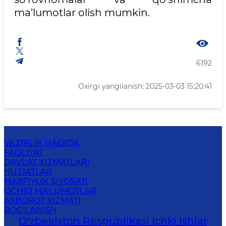
ma’lumotlar olish mumkin.
6192
Oxirgi yangilanish: 2025-03-03 15:20:41
VAZIRLIK HAQIDA
FAOLIYAT
DAVLAT XIZMATLARI
HUJJATLAR
MAXFIYLIK SIYOSATI
OCHIQ MA'LUMOTLAR
AXBOROT XIZMATI
BOG‘LANISH
O‘zbеkiston Rеspublikаsi Ichki Ishlаr