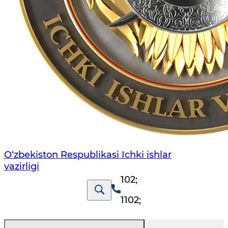
O‘zbеkiston Rеspublikаsi Ichki ishlаr
vаzirligi
102
;
1102
;