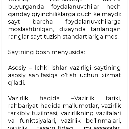
buyurganda foydalanuvchilar hech
qanday qiyinchiliklarga duch kelmaydi:
sayt barcha foydalanuvchilarga
moslashtirilgan, dizaynda tanlangan
ranglar sayt tuzish standartlariga mos.
Saytning bosh menyusida:
Asosiy – Ichki ishlar vazirligi saytining
asosiy sahifasiga o’tish uchun xizmat
qiladi.
Vazirlik haqida –Vazirlik tarixi,
rahbariyat haqida ma’lumotlar, vazirlik
tarkibiy tuzilmasi, vazirlikning vazifalari
va funktsiyalari, vazirlik bo’linmalari,
vazirlik tasarrufidagi muassasalar,