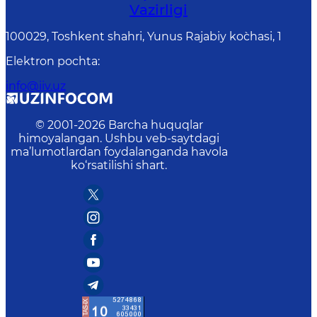
Vаzirligi
100029, Toshkent shahri, Yunus Rаjаbiy ko`chаsi, 1
Elektron pochta
:
info@iiv.uz
© 2001-
2026
Barcha huquqlar
himoyalangan. Ushbu veb-saytdagi
ma’lumotlardan foydalanganda havola
ko‘rsatilishi shart.