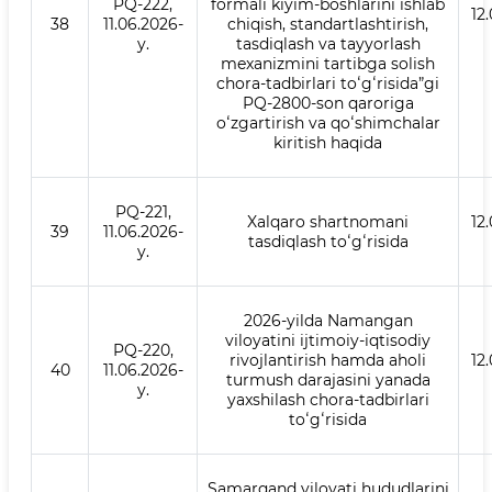
PQ-222,
formali kiyim-boshlarini ishlab
12
38
11.06.2026-
chiqish, standartlashtirish,
y.
tasdiqlash va tayyorlash
mexanizmini tartibga solish
chora-tadbirlari toʻgʻrisida”gi
PQ-2800-son qaroriga
oʻzgartirish va qoʻshimchalar
kiritish haqida
PQ-221,
Xalqaro shartnomani
12
39
11.06.2026-
tasdiqlash toʻgʻrisida
y.
2026-yilda Namangan
viloyatini ijtimoiy-iqtisodiy
PQ-220,
rivojlantirish hamda aholi
12
40
11.06.2026-
turmush darajasini yanada
y.
yaxshilash chora-tadbirlari
toʻgʻrisida
Samarqand viloyati hududlarini