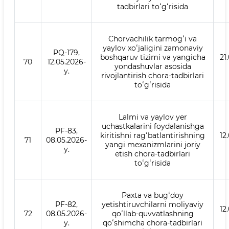
tadbirlari toʻgʻrisida
Chorvachilik tarmogʻi va
yaylov xoʻjaligini zamonaviy
PQ-179,
boshqaruv tizimi va yangicha
21
70
12.05.2026-
yondashuvlar asosida
y.
rivojlantirish chora-tadbirlari
toʻgʻrisida
Lalmi va yaylov yer
uchastkalarini foydalanishga
PF-83,
kiritishni ragʻbatlantirishning
12
71
08.05.2026-
yangi mexanizmlarini joriy
y.
etish chora-tadbirlari
toʻgʻrisida
Paxta va bugʻdoy
PF-82,
yetishtiruvchilarni moliyaviy
12
72
08.05.2026-
qoʻllab-quvvatlashning
y.
qoʻshimcha chora-tadbirlari