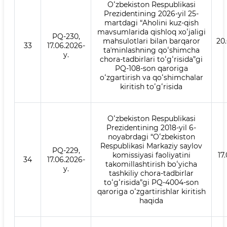
Oʻzbekiston Respublikasi
Prezidentining 2026-yil 25-
martdagi “Aholini kuz-qish
mavsumlarida qishloq xoʻjaligi
PQ-230,
mahsulotlari bilan barqaror
20
33
17.06.2026-
taʼminlashning qoʻshimcha
y.
chora-tadbirlari toʻgʻrisida”gi
PQ-108-son qaroriga
oʻzgartirish va qoʻshimchalar
kiritish toʻgʻrisida
Oʻzbekiston Respublikasi
Prezidentining 2018-yil 6-
noyabrdagi “Oʻzbekiston
Respublikasi Markaziy saylov
PQ-229,
komissiyasi faoliyatini
17
34
17.06.2026-
takomillashtirish boʻyicha
y.
tashkiliy chora-tadbirlar
toʻgʻrisida”gi PQ-4004-son
qaroriga oʻzgartirishlar kiritish
haqida