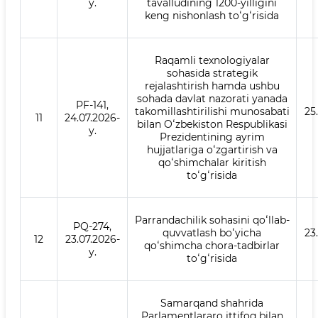
y.
tavalludining 1200-yilligini
keng nishonlash toʻgʻrisida
Raqamli texnologiyalar
sohasida strategik
rejalashtirish hamda ushbu
sohada davlat nazorati yanada
PF-141,
takomillashtirilishi munosabati
25
11
24.07.2026-
bilan Oʻzbekiston Respublikasi
y.
Prezidentining ayrim
hujjatlariga oʻzgartirish va
qoʻshimchalar kiritish
toʻgʻrisida
Parrandachilik sohasini qoʻllab-
PQ-274,
quvvatlash boʻyicha
23
12
23.07.2026-
qoʻshimcha chora-tadbirlar
y.
toʻgʻrisida
Samarqand shahrida
Parlamentlararo ittifoq bilan