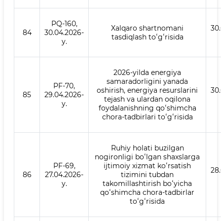
PQ-160,
Xalqaro shartnomani
30
84
30.04.2026-
tasdiqlash toʻgʻrisida
y.
2026-yilda energiya
samaradorligini yanada
PF-70,
oshirish, energiya resurslarini
30
85
29.04.2026-
tejash va ulardan oqilona
y.
foydalanishning qoʻshimcha
chora-tadbirlari toʻgʻrisida
Ruhiy holati buzilgan
nogironligi boʻlgan shaxslarga
PF-69,
ijtimoiy xizmat koʻrsatish
28
86
27.04.2026-
tizimini tubdan
y.
takomillashtirish boʻyicha
qoʻshimcha chora-tadbirlar
toʻgʻrisida