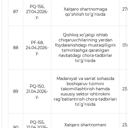
PQ-156,
Xalqaro shartnomaga
27
87
27.04.2026-
qoʻshilish toʻgʻrisida
y.
Qishloq xoʻjaligi ishlab
chiqaruvchilarining yerdan
PF-68,
foydalanishdagi mustaqilligini
01
88
24.04.2026-
taʼminlashga qaratilgan
y.
navbatdagi chora-tadbirlar
toʻgʻrisida
Madaniyat va sanʼat sohasida
boshqaruv tizimini
PQ-150,
takomillashtirish hamda
23
89
21.04.2026-
xususiy sektor ishtirokini
y.
ragʻbatlantirish chora-tadbirlari
toʻgʻrisida
PQ-155,
Xalqaro shartnomani
23
90
21.04.2026-