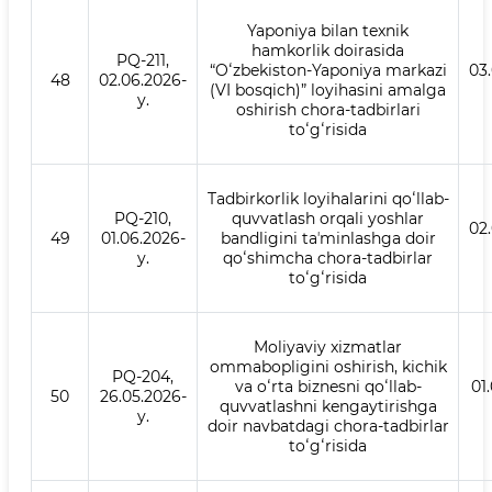
Yaponiya bilan texnik
hamkorlik doirasida
PQ-211,
“Oʻzbekiston-Yaponiya markazi
03
48
02.06.2026-
(VI bosqich)” loyihasini amalga
y.
oshirish chora-tadbirlari
toʻgʻrisida
Tadbirkorlik loyihalarini qoʻllab-
PQ-210,
quvvatlash orqali yoshlar
02
49
01.06.2026-
bandligini taʼminlashga doir
y.
qoʻshimcha chora-tadbirlar
toʻgʻrisida
Moliyaviy xizmatlar
ommabopligini oshirish, kichik
PQ-204,
va oʻrta biznesni qoʻllab-
01
50
26.05.2026-
quvvatlashni kengaytirishga
y.
doir navbatdagi chora-tadbirlar
toʻgʻrisida