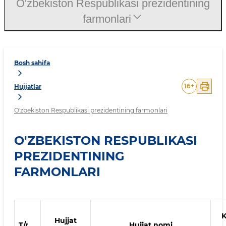
O'zbekiston Respublikasi prezidentining
farmonlari
Bosh sahifa
16
+
Hujjatlar
O'zbekiston Respublikasi prezidentining farmonlari
O'ZBEKISTON RESPUBLIKASI
PREZIDENTINING
FARMONLARI
K
Hujjat
T/r
Hujjat nomi