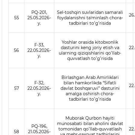
PQ-201,
Sel-toshqin suvlaridan samarali
26
55
25.05.2026-
foydalanishni taʼminlash chora-
y.
tadbirlari toʻgʻrisida
Yoshlar orasida kitobxonlik
F-33,
dasturini keng joriy etish va
22
56
22.05.2026-
ularning qiziqishlarini qoʻllab-
y.
quvvatlash toʻgʻrisida
Birlashgan Arab Amirliklari
F-32,
bilan hamkorlikda “Sifatli
22
57
22.05.2026-
davlat boshqaruvi” dasturini
y.
amalga oshirish chora-
tadbirlari toʻgʻrisida
Muborak Qurbon hayiti
munosabati bilan aholini davlat
PQ-196,
tomonidan qoʻllab-quvvatlash
22
58
21.05.2026-
va mehr-saxovat tadbirlarini