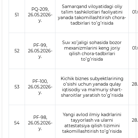
Samarqand viloyatidagi oliy
PQ-209,
taʼlim tashkilotlari faoliyatini
01
51
26.05.2026-
yanada takomillashtirish chora-
y.
tadbirlari toʻgʻrisida
Suv xoʻjaligi sohasida bozor
PF-99,
mexanizmlarini keng joriy
01
52
26.05.2026-
qilish chora-tadbirlari
y.
toʻgʻrisida
Kichik biznes subyektlarining
PF-100,
oʻsishi uchun yanada qulay
28
53
26.05.2026-
iqtisodiy va maʼmuriy shart-
y.
sharoitlar yaratish toʻgʻrisida
Yangi avlod ilmiy kadrlarini
PF-98,
tayyorlash va ularni
28
54
26.05.2026-
attestatsiya qilish tizimini
y.
takomillashtirish toʻgʻrisida