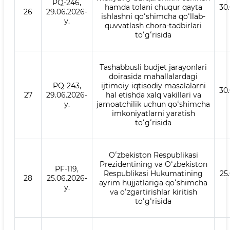
PQ-246,
hamda tolani chuqur qayta
30
26
29.06.2026-
ishlashni qoʻshimcha qoʻllab-
y.
quvvatlash chora-tadbirlari
toʻgʻrisida
Tashabbusli budjet jarayonlari
doirasida mahallalardagi
PQ-243,
ijtimoiy-iqtisodiy masalalarni
30
27
29.06.2026-
hal etishda xalq vakillari va
y.
jamoatchilik uchun qoʻshimcha
imkoniyatlarni yaratish
toʻgʻrisida
Oʻzbekiston Respublikasi
Prezidentining va Oʻzbekiston
PF-119,
Respublikasi Hukumatining
25
28
25.06.2026-
ayrim hujjatlariga qoʻshimcha
y.
va oʻzgartirishlar kiritish
toʻgʻrisida