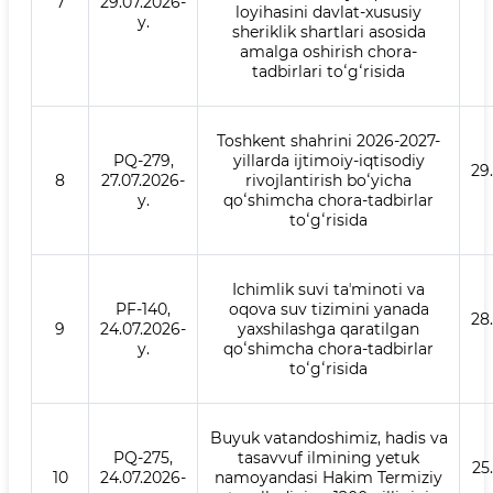
7
29.07.2026-
loyihasini davlat-xususiy
y.
sheriklik shartlari asosida
amalga oshirish chora-
tadbirlari toʻgʻrisida
Toshkent shahrini 2026-2027-
PQ-279,
yillarda ijtimoiy-iqtisodiy
29
8
27.07.2026-
rivojlantirish boʻyicha
y.
qoʻshimcha chora-tadbirlar
toʻgʻrisida
Ichimlik suvi taʼminoti va
PF-140,
oqova suv tizimini yanada
28
9
24.07.2026-
yaxshilashga qaratilgan
y.
qoʻshimcha chora-tadbirlar
toʻgʻrisida
Buyuk vatandoshimiz, hadis va
PQ-275,
tasavvuf ilmining yetuk
25
10
24.07.2026-
namoyandasi Hakim Termiziy