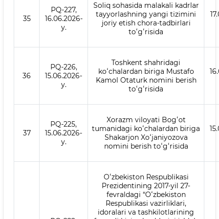
Soliq sohasida malakali kadrlar
PQ-227,
tayyorlashning yangi tizimini
17
35
16.06.2026-
joriy etish chora-tadbirlari
y.
toʻgʻrisida
Toshkent shahridagi
PQ-226,
koʻchalardan biriga Mustafo
16
36
15.06.2026-
Kamol Otaturk nomini berish
y.
toʻgʻrisida
Xorazm viloyati Bogʻot
PQ-225,
tumanidagi koʻchalardan biriga
15
37
15.06.2026-
Shakarjon Xoʻjaniyozova
y.
nomini berish toʻgʻrisida
Oʻzbekiston Respublikasi
Prezidentining 2017-yil 27-
fevraldagi “Oʻzbekiston
Respublikasi vazirliklari,
idoralari va tashkilotlarining