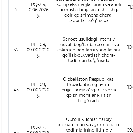
PQ-219,
kompleks rivojlantirish va aholi
11
41
10.06.2026-
turmush darajasini oshirishga
y.
doir qoʻshimcha chora-
tadbirlar toʻgʻrisida
Sanoat usulidagi intensiv
PF-108,
mevali bogʻlar barpo etish va
10
42
09.06.2026-
eskirgan bogʻlarni yangilashni
y.
qoʻllab-quvvatlash chora-
tadbirlari toʻgʻrisida
Oʻzbekiston Respublikasi
PF-109,
Prezidentining ayrim
10
43
09.06.2026-
hujjatlariga oʻzgartirish va
y.
qoʻshimchalar kiritish
toʻgʻrisida
Qurolli Kuchlar harbiy
xizmatchilari va ayrim fuqaro
PQ-214,
xodimlarining ijtimoiy
09
44
08.06.2026-