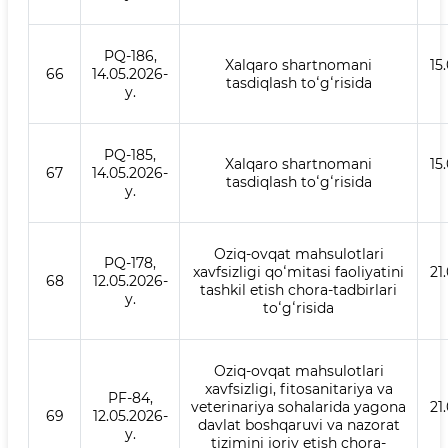
PQ-186,
Xalqaro shartnomani
15
66
14.05.2026-
tasdiqlash toʻgʻrisida
y.
PQ-185,
Xalqaro shartnomani
15
67
14.05.2026-
tasdiqlash toʻgʻrisida
y.
Oziq-ovqat mahsulotlari
PQ-178,
xavfsizligi qoʻmitasi faoliyatini
21
68
12.05.2026-
tashkil etish chora-tadbirlari
y.
toʻgʻrisida
Oziq-ovqat mahsulotlari
xavfsizligi, fitosanitariya va
PF-84,
veterinariya sohalarida yagona
21
69
12.05.2026-
davlat boshqaruvi va nazorat
y.
tizimini joriy etish chora-