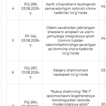
PQ-289,
Xavfli chiqindilarni boshqarish
04
4
03.08.2026-
samaradorligini oshirish chora-
y.
tadbirlari toʻgʻrisida
Odam savdosidan jabrlangan
shaxslarni aniqlash va ularni
PF-146,
jamiyatga integratsiya qilish
04
5
03.08.2026-
tizimini tubdan
y.
takomillashtirishga qaratilgan
qoʻshimcha chora-tadbirlar
toʻgʻrisida
PQ-287,
Xalqaro shartnomani
03
6
01.08.2026-
tasdiqlash toʻgʻrisida
y.
“Nukus shahrining “RK-1”
qozonxonasini kogeneratsiya
texnologiyalari asosida
PQ-284,
modernizatsiya qilish”
30