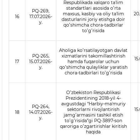
Respublikada xalqaro taʼlim
standartlari asosida oʻrta
PQ-269,
maxsus, kasbiy va oliy taʼlim
20
16
17.07.2026-
dasturlarini joriy etishga doir
y.
qoʻshimcha chora-tadbirlar
toʻgʻrisida
Aholiga koʻrsatilayotgan davlat
PQ-265,
xizmatlarini takomillashtirish
15
17
15.07.2026-
hamda fuqarolar uchun
y.
qoʻshimcha qulayliklar yaratish
chora-tadbirlari toʻgʻrisida
Oʻzbekiston Respublikasi
Prezidentining 2018-yil 4-
avgustdagi “Harbiy-maʼmuriy
PQ-264,
sektorlarni rivojlantirish
15
18
14.07.2026-
jamgʻarmasini tashkil etish
y.
toʻgʻrisida”gi PQ-3897-son
qaroriga oʻzgartirishlar kiritish
haqida