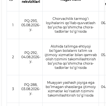
rekvizitlari
Chorvachilik tarmogʻi
PQ-293,
loyihalarini qoʻllab-quvvatlash
06
1
05.08.2026-
boʻyicha qoʻshimcha chora-
y.
tadbirlar toʻgʻrisida
Alohida taʼlimga ehtiyoji
boʻlgan bolalarni taʼlim va
PQ-292,
ijtimoiy xizmatlar bilan qamrab
05
2
04.08.2026-
olish tizimini takomillashtirish
y.
boʻyicha qoʻshimcha chora-
tadbirlar toʻgʻrisida
Muayyan yashash joyiga ega
PQ-288,
boʻlmagan shaxslarga ijtimoiy
04
3
03.08.2026-
xizmatlar koʻrsatish tizimini
y.
takomillashtirish toʻgʻrisida