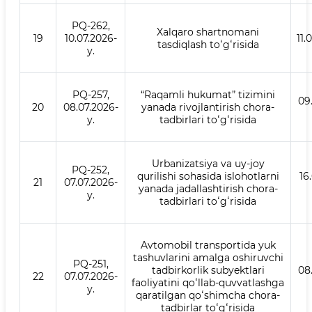
PQ-262,
Xalqaro shartnomani
19
10.07.2026-
11.
tasdiqlash toʻgʻrisida
y.
PQ-257,
“Raqamli hukumat” tizimini
09
20
08.07.2026-
yanada rivojlantirish chora-
y.
tadbirlari toʻgʻrisida
Urbanizatsiya va uy-joy
PQ-252,
qurilishi sohasida islohotlarni
16
21
07.07.2026-
yanada jadallashtirish chora-
y.
tadbirlari toʻgʻrisida
Avtomobil transportida yuk
tashuvlarini amalga oshiruvchi
PQ-251,
tadbirkorlik subyektlari
08
22
07.07.2026-
faoliyatini qoʻllab-quvvatlashga
y.
qaratilgan qoʻshimcha chora-
tadbirlar toʻgʻrisida