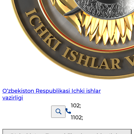
O‘zbеkiston Rеspublikаsi Ichki ishlаr
vаzirligi
102
;
1102
;