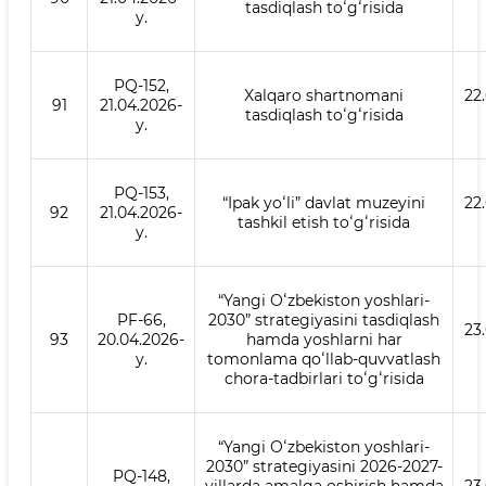
tasdiqlash toʻgʻrisida
y.
PQ-152,
Xalqaro shartnomani
22
91
21.04.2026-
tasdiqlash toʻgʻrisida
y.
PQ-153,
“Ipak yoʻli” davlat muzeyini
22
92
21.04.2026-
tashkil etish toʻgʻrisida
y.
“Yangi Oʻzbekiston yoshlari-
PF-66,
2030” strategiyasini tasdiqlash
23
93
20.04.2026-
hamda yoshlarni har
y.
tomonlama qoʻllab-quvvatlash
chora-tadbirlari toʻgʻrisida
“Yangi Oʻzbekiston yoshlari-
2030” strategiyasini 2026-2027-
PQ-148,