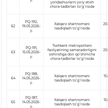
y.
yondashuvlarni joriy etish
chora-tadbirlari toʻgʻrisida
PQ-192,
Xalqaro shartnomani
20
62
19.05.2026-
tasdiqlash toʻgʻrisida
y.
Toshkent metropoliteni
PQ-191,
faoliyatining samaradorligini
20
63
15.05.2026-
oshirishga doir qoʻshimcha
y.
chora-tadbirlar toʻgʻrisida
PQ-188,
Xalqaro shartnomani
15
64
14.05.2026-
tasdiqlash toʻgʻrisida
y.
PQ-187,
Xalqaro shartnomani
15
65
14.05.2026-
tasdiqlash toʻgʻrisida
y.