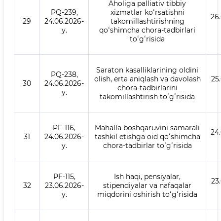
Aholiga palliativ tibbiy
PQ-239,
xizmatlar koʻrsatishni
26
29
24.06.2026-
takomillashtirishning
y.
qoʻshimcha chora-tadbirlari
toʻgʻrisida
Saraton kasalliklarining oldini
PQ-238,
olish, erta aniqlash va davolash
25
30
24.06.2026-
chora-tadbirlarini
y.
takomillashtirish toʻgʻrisida
PF-116,
Mahalla boshqaruvini samarali
24
31
24.06.2026-
tashkil etishga oid qoʻshimcha
y.
chora-tadbirlar toʻgʻrisida
PF-115,
Ish haqi, pensiyalar,
23
32
23.06.2026-
stipendiyalar va nafaqalar
y.
miqdorini oshirish toʻgʻrisida