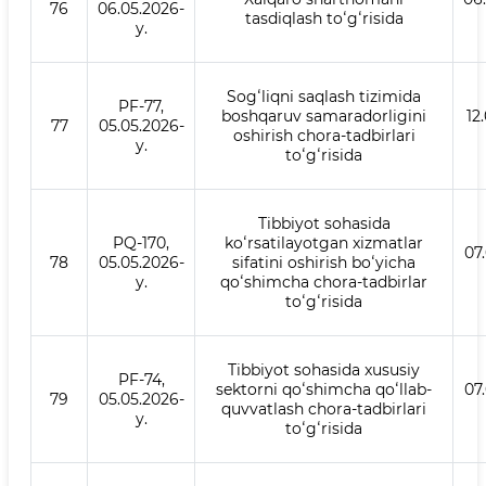
76
06.05.2026-
tasdiqlash toʻgʻrisida
y.
Sogʻliqni saqlash tizimida
PF-77,
boshqaruv samaradorligini
12
77
05.05.2026-
oshirish chora-tadbirlari
y.
toʻgʻrisida
Tibbiyot sohasida
PQ-170,
koʻrsatilayotgan xizmatlar
07
78
05.05.2026-
sifatini oshirish boʻyicha
y.
qoʻshimcha chora-tadbirlar
toʻgʻrisida
Tibbiyot sohasida xususiy
PF-74,
sektorni qoʻshimcha qoʻllab-
07
79
05.05.2026-
quvvatlash chora-tadbirlari
y.
toʻgʻrisida