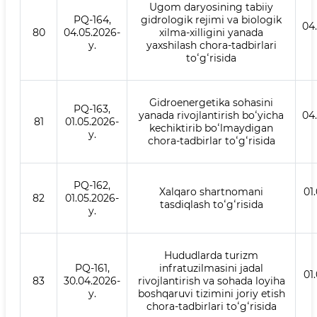
Ugom daryosining tabiiy
PQ-164,
gidrologik rejimi va biologik
04
80
04.05.2026-
xilma-xilligini yanada
y.
yaxshilash chora-tadbirlari
toʻgʻrisida
Gidroenergetika sohasini
PQ-163,
yanada rivojlantirish boʻyicha
04
81
01.05.2026-
kechiktirib boʻlmaydigan
y.
chora-tadbirlar toʻgʻrisida
PQ-162,
Xalqaro shartnomani
01
82
01.05.2026-
tasdiqlash toʻgʻrisida
y.
Hududlarda turizm
PQ-161,
infratuzilmasini jadal
01
83
30.04.2026-
rivojlantirish va sohada loyiha
y.
boshqaruvi tizimini joriy etish
chora-tadbirlari toʻgʻrisida