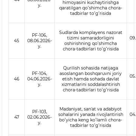
himoyasini kuchaytirishga
y.
qaratilgan qoʻshimcha chora-
tadbirlar toʻgʻrisida
Sudlarda komplayens nazorat
PF-106,
tizimi samaradorligini
09
45
08.06.2026-
oshirishning qoʻshimcha
y.
chora-tadbirlari toʻgʻrisida
Qurilish sohasida natijaga
PF-104,
asoslangan boshqaruvni joriy
05
46
04.06.2026-
etish hamda sohada davlat
y.
xizmatlarini soddalashtirish
chora-tadbirlari toʻgʻrisida
Madaniyat, sanʼat va adabiyot
PF-103,
sohalarini yanada rivojlantirish
04
47
02.06.2026-
boʻyicha keng koʻlamli chora-
y.
tadbirlar toʻgʻrisida