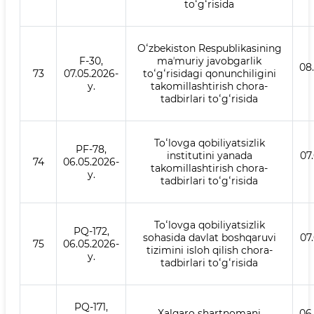
toʻgʻrisida
Oʻzbekiston Respublikasining
F-30,
maʼmuriy javobgarlik
08
73
07.05.2026-
toʻgʻrisidagi qonunchiligini
y.
takomillashtirish chora-
tadbirlari toʻgʻrisida
Toʻlovga qobiliyatsizlik
PF-78,
institutini yanada
07
74
06.05.2026-
takomillashtirish chora-
y.
tadbirlari toʻgʻrisida
Toʻlovga qobiliyatsizlik
PQ-172,
sohasida davlat boshqaruvi
07
75
06.05.2026-
tizimini isloh qilish chora-
y.
tadbirlari toʻgʻrisida
PQ-171,
Xalqaro shartnomani
06