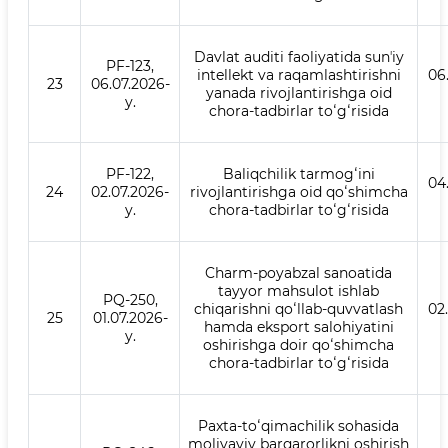
Davlat auditi faoliyatida sunʼiy
PF-123,
intellekt va raqamlashtirishni
06
23
06.07.2026-
yanada rivojlantirishga oid
y.
chora-tadbirlar toʻgʻrisida
PF-122,
Baliqchilik tarmogʻini
04
24
02.07.2026-
rivojlantirishga oid qoʻshimcha
y.
chora-tadbirlar toʻgʻrisida
Charm-poyabzal sanoatida
tayyor mahsulot ishlab
PQ-250,
chiqarishni qoʻllab-quvvatlash
02
25
01.07.2026-
hamda eksport salohiyatini
y.
oshirishga doir qoʻshimcha
chora-tadbirlar toʻgʻrisida
Paxta-toʻqimachilik sohasida
moliyaviy barqarorlikni oshirish