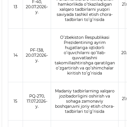
F-40,
hamkorlikda oʻtkaziladigan
21
13
20.07.2026-
xalqaro tadbirlarni yuqori
y.
saviyada tashkil etish chora-
tadbirlari toʻgʻrisida
Oʻzbekiston Respublikasi
Prezidentining ayrim
hujjatlariga iqtidorli
PF-138,
oʻquvchilarni qoʻllab-
20
14
20.07.2026-
quvvatlashni
y.
takomillashtirishga qaratilgan
oʻzgartirish va qoʻshimchalar
kiritish toʻgʻrisida
Madaniy tadbirlarning xalqaro
PQ-270,
jozibadorligini oshirish va
21
15
17.07.2026-
sohaga zamonaviy
y.
boshqaruvni joriy etish chora-
tadbirlari toʻgʻrisida