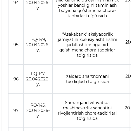
yillarda amalga oshirish hamda
23
94
20.04.2026-
yoshlar bandligini taʼminlash
y.
boʻyicha qoʻshimcha chora-
tadbirlar toʻgʻrisida
“Asakabank” aksiyadorlik
PQ-149,
jamiyatini xususiylashtirishni
21
95
20.04.2026-
jadallashtirishga oid
y.
qoʻshimcha chora-tadbirlar
toʻgʻrisida
PQ-147,
Xalqaro shartnomani
21
96
20.04.2026-
tasdiqlash toʻgʻrisida
y.
Samarqand viloyatida
PQ-145,
mashinasozlik sanoatini
20
97
20.04.2026-
rivojlantirish chora-tadbirlari
y.
toʻgʻrisida