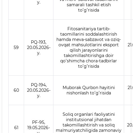
y.
samarali tashkil etish
toʻgʻrisida
Fitosanitariya tartib-
taomillarini soddalashtirish
hamda meva-sabzavot va oziq-
PQ-193,
ovqat mahsulotlarini eksport
21
59
20.05.2026-
qilish jarayonlarini
y.
takomillashtirishga doir
qoʻshimcha chora-tadbirlar
toʻgʻrisida
PQ-194,
Muborak Qurbon hayitini
21
60
20.05.2026-
nishonlash toʻgʻrisida
y.
Soliq organlari faoliyatini
institutsional jihatdan
PF-95,
takomillashtirish va soliq
20
61
19.05.2026-
maʼmuriyatchiligida zamonaviy