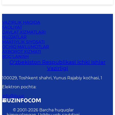
VAZIRLIK HAQIDA
FAOLIYAT
DAVLAT XIZMATLARI
HUJJATLAR
MAXFIYLIK SIYOSATI
OCHIQ MA'LUMOTLAR
AXBOROT XIZMATI
BOG‘LANISH
O‘zbеkiston Rеspublikаsi Ichki Ishlаr
Vаzirligi
100029, Toshkent shahri, Yunus Rаjаbiy ko`chаsi, 1
Elektron pochta
:
info@iiv.uz
© 2001-
2026
Barcha huquqlar
himoyalangan. Ushbu veb-saytdagi