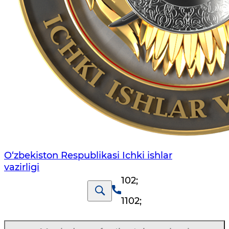
O‘zbеkiston Rеspublikаsi Ichki ishlаr
vаzirligi
102
;
1102
;