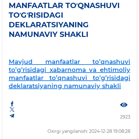
MANFAATLAR TOʼQNASHUVI
TOʼGʼRISIDAGI
DEKLARATSIYANING
NAMUNAVIY SHAKLI
Mavjud manfaatlar toʼqnashuvi
toʼgʼrisidagi xabarnoma va ehtimoliy
manfaatlar toʼqnashuvi toʼgʼrisidagi
deklaratsiyaning namunaviy shakli
2923
Oxirgi yangilanish: 2024-12-28 19:08:28