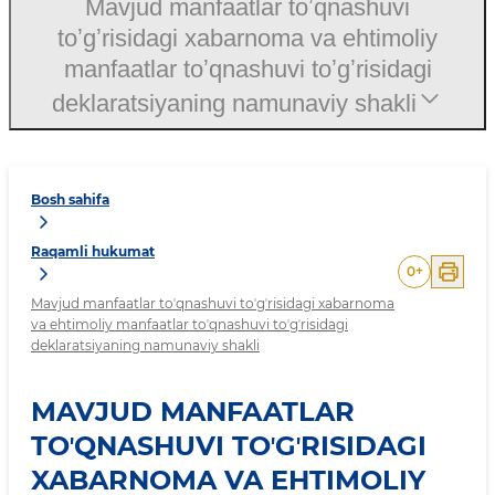
Mavjud manfaatlar toʼqnashuvi
toʼgʼrisidagi xabarnoma va ehtimoliy
manfaatlar toʼqnashuvi toʼgʼrisidagi
deklaratsiyaning namunaviy shakli
Bosh sahifa
Raqamli hukumat
0
+
Mavjud manfaatlar toʼqnashuvi toʼgʼrisidagi xabarnoma
va ehtimoliy manfaatlar toʼqnashuvi toʼgʼrisidagi
deklaratsiyaning namunaviy shakli
MAVJUD MANFAATLAR
TOʼQNASHUVI TOʼGʼRISIDAGI
XABARNOMA VA EHTIMOLIY