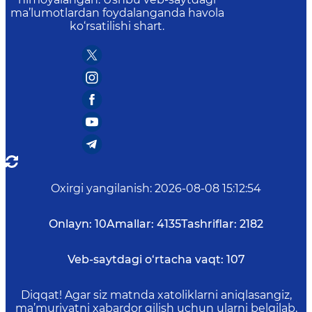
ma’lumotlardan foydalanganda havola
ko‘rsatilishi shart.
Oxirgi yangilanish
:
2026-08-08 15:12:54
Onlayn:
10
Amallar:
4135
Tashriflar:
2182
Veb-saytdagi o‘rtacha vaqt:
107
Diqqat! Agar siz matnda xatoliklarni aniqlasangiz,
ma’muriyatni xabardor qilish uchun ularni belgilab,