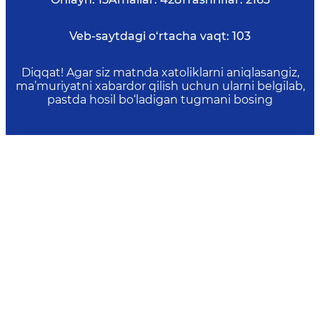
Veb-saytdagi o‘rtacha vaqt:
103
Diqqat! Agar siz matnda xatoliklarni aniqlasangiz,
ma’muriyatni xabardor qilish uchun ularni belgilab,
pastda hosil bo‘ladigan tugmani bosing