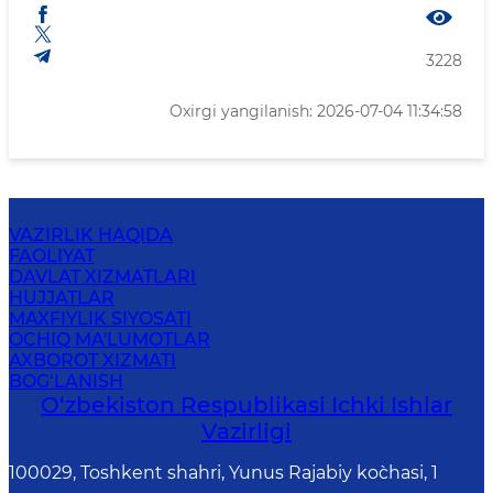
3228
Oxirgi yangilanish: 2026-07-04 11:34:58
VAZIRLIK HAQIDA
FAOLIYAT
DAVLAT XIZMATLARI
HUJJATLAR
MAXFIYLIK SIYOSATI
OCHIQ MA'LUMOTLAR
AXBOROT XIZMATI
BOG‘LANISH
O‘zbеkiston Rеspublikаsi Ichki Ishlаr
Vаzirligi
100029, Toshkent shahri, Yunus Rаjаbiy ko`chаsi, 1