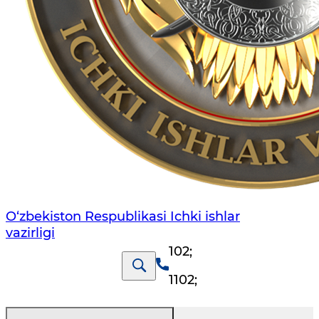
O‘zbеkiston Rеspublikаsi Ichki ishlаr
vаzirligi
102
;
1102
;