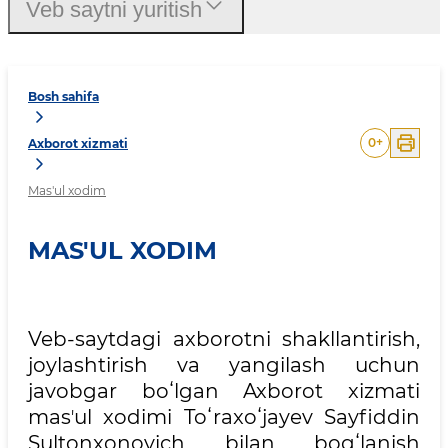
Veb saytni yuritish
Bosh sahifa
0
+
Axborot xizmati
Mas'ul xodim
MAS'UL XODIM
Veb-saytdagi axborotni shakllantirish,
joylashtirish va yangilash uchun
javobgar boʻlgan Axborot xizmati
masʼul xodimi Toʻraxoʻjayev Sayfiddin
Sultonxonovich bilan bogʻlanish