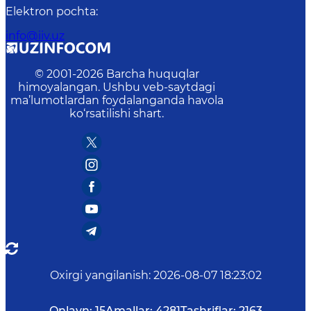
Elektron pochta
:
info@iiv.uz
© 2001-
2026
Barcha huquqlar
himoyalangan. Ushbu veb-saytdagi
ma’lumotlardan foydalanganda havola
ko‘rsatilishi shart.
Oxirgi yangilanish
:
2026-08-07 18:23:02
Onlayn:
15
Amallar:
4281
Tashriflar:
2163