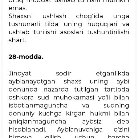
emas.
Shaxsni ushlash chog‘ida unga
tushunarli tilda uning huquqlari va
ushlab turilishi asoslari tushuntirilishi
shart.
28-modda.
Jinoyat sodir etganlikda
ayblanayotgan shaxs uning aybi
qonunda nazarda tutilgan tartibda
oshkora sud muhokamasi yo‘li bilan
isbotlanmaguncha va sudning
qonuniy kuchga kirgan hukmi bilan
aniqlanmaguncha aybsiz deb
hisoblanadi. Ayblanuvchiga o‘zini
himoya qilish uchun barcha