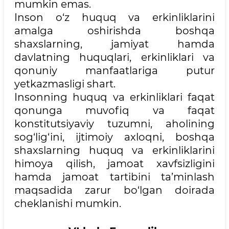
mumkin emas.
Inson o‘z huquq va erkinliklarini
amalga oshirishda boshqa
shaxslarning, jamiyat hamda
davlatning huquqlari, erkinliklari va
qonuniy manfaatlariga putur
yetkazmasligi shart.
Insonning huquq va erkinliklari faqat
qonunga muvofiq va faqat
konstitutsiyaviy tuzumni, aholining
sog‘lig‘ini, ijtimoiy axloqni, boshqa
shaxslarning huquq va erkinliklarini
himoya qilish, jamoat xavfsizligini
hamda jamoat tartibini ta’minlash
maqsadida zarur bo‘lgan doirada
cheklanishi mumkin.