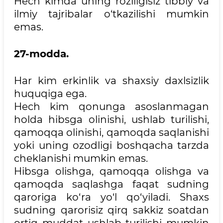
Hech kimda uning roziligisiz tibbiy va
ilmiy tajribalar o‘tkazilishi mumkin
emas.
27-modda.
Har kim erkinlik va shaxsiy daxlsizlik
huquqiga ega.
Hech kim qonunga asoslanmagan
holda hibsga olinishi, ushlab turilishi,
qamoqqa olinishi, qamoqda saqlanishi
yoki uning ozodligi boshqacha tarzda
cheklanishi mumkin emas.
Hibsga olishga, qamoqqa olishga va
qamoqda saqlashga faqat sudning
qaroriga ko‘ra yo‘l qo‘yiladi. Shaxs
sudning qarorisiz qirq sakkiz soatdan
ortiq muddat ushlab turilishi mumkin