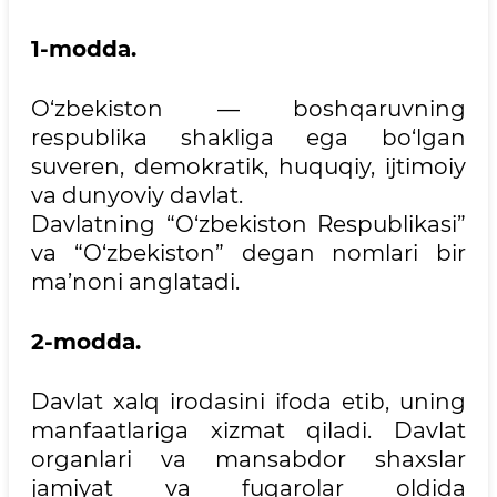
1-modda.
O‘zbekiston — boshqaruvning
respublika shakliga ega bo‘lgan
suveren, demokratik, huquqiy, ijtimoiy
va dunyoviy davlat.
Davlatning “O‘zbekiston Respublikasi”
va “O‘zbekiston” degan nomlari bir
ma’noni anglatadi.
2-modda.
Davlat xalq irodasini ifoda etib, uning
manfaatlariga xizmat qiladi. Davlat
organlari va mansabdor shaxslar
jamiyat va fuqarolar oldida