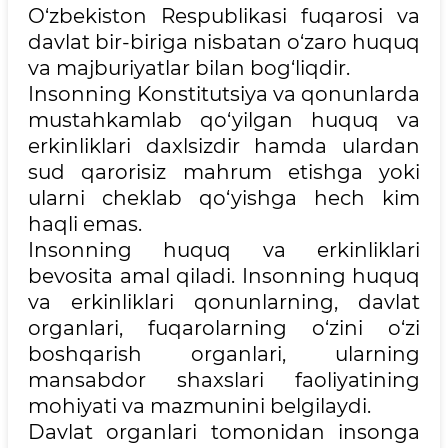
O‘zbekiston Respublikasi fuqarosi va
davlat bir-biriga nisbatan o‘zaro huquq
va majburiyatlar bilan bog‘liqdir.
Insonning Konstitutsiya va qonunlarda
mustahkamlab qo‘yilgan huquq va
erkinliklari daxlsizdir hamda ulardan
sud qarorisiz mahrum etishga yoki
ularni cheklab qo‘yishga hech kim
haqli emas.
Insonning huquq va erkinliklari
bevosita amal qiladi. Insonning huquq
va erkinliklari qonunlarning, davlat
organlari, fuqarolarning o‘zini o‘zi
boshqarish organlari, ularning
mansabdor shaxslari faoliyatining
mohiyati va mazmunini belgilaydi.
Davlat organlari tomonidan insonga