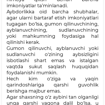
imkoniyatlar ta’minlanadi.
Aybdorlikka oid barcha shubhalar,
agar ularni bartaraf etish imkoniyatlari
tugagan bo‘lsa, gumon qilinuvchining,
ayblanuvchining, sudlanuvchining
yoki mahkumning foydasiga hal
qilinishi kerak.
Gumon qilinuvchi, ayblanuvchi yoki
sudlanuvchi o‘zining aybsizligini
isbotlashi shart emas va istalgan
vaqtda sukut saqlash huquqidan
foydalanishi mumkin.
Hech kim o‘ziga va yaqin
qarindoshlariga qarshi guvohlik
berishga majbur emas.
Agar shaxsning o‘z aybini tan olganligi
unga qarshi yagona dalil bo‘lsa, u