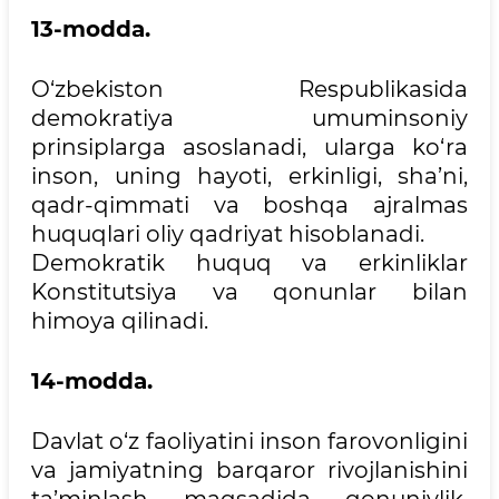
13-modda.
O‘zbekiston Respublikasida
demokratiya umuminsoniy
prinsiplarga asoslanadi, ularga ko‘ra
inson, uning hayoti, erkinligi, sha’ni,
qadr-qimmati va boshqa ajralmas
huquqlari oliy qadriyat hisoblanadi.
Demokratik huquq va erkinliklar
Konstitutsiya va qonunlar bilan
himoya qilinadi.
14-modda.
Davlat o‘z faoliyatini inson farovonligini
va jamiyatning barqaror rivojlanishini
ta’minlash maqsadida qonuniylik,