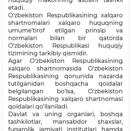
etadi.
O‘zbekiston Respublikasining xalqaro
shartnomalari xalqaro huquqning
umume’tirof etilgan prinsip va
normalari bilan bir qatorda
O‘zbekiston Respublikasi huquqiy
tizimining tarkibiy qismidir.
Agar O‘zbekiston Respublikasining
xalqaro shartnomasida O‘zbekiston
Respublikasining qonunida nazarda
tutilganidan boshqacha qoidalar
belgilangan bo‘lsa, O‘zbekiston
Respublikasining xalqaro shartnomasi
qoidalari qo‘llaniladi.
Davlat va uning organlari, boshqa
tashkilotlar, mansabdor shaxslar,
fuqarolik jamiyati institutlari hamda