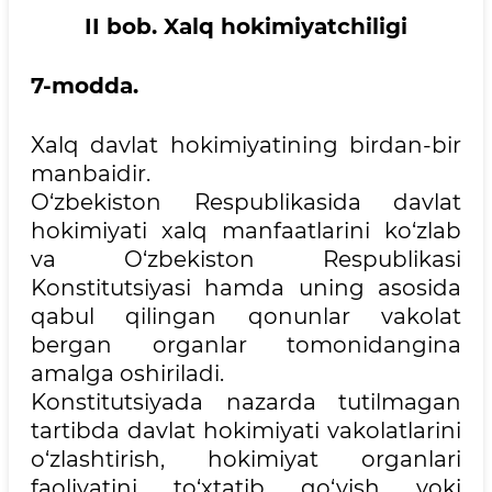
II bob. Xalq hokimiyatchiligi
7-modda.
Xalq davlat hokimiyatining birdan-bir
manbaidir.
O‘zbekiston Respublikasida davlat
hokimiyati xalq manfaatlarini ko‘zlab
va O‘zbekiston Respublikasi
Konstitutsiyasi hamda uning asosida
qabul qilingan qonunlar vakolat
bergan organlar tomonidangina
amalga oshiriladi.
Konstitutsiyada nazarda tutilmagan
tartibda davlat hokimiyati vakolatlarini
o‘zlashtirish, hokimiyat organlari
faoliyatini to‘xtatib qo‘yish yoki