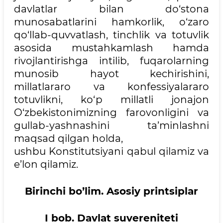
davlatlar bilan do‘stona
munosabatlarini hamkorlik, o‘zaro
qo‘llab-quvvatlash, tinchlik va totuvlik
asosida mustahkamlash hamda
rivojlantirishga intilib, fuqarolarning
munosib hayot kechirishini,
millatlararo va konfessiyalararo
totuvlikni, ko‘p millatli jonajon
O‘zbekistonimizning farovonligini va
gullab-yashnashini ta’minlashni
maqsad qilgan holda,
ushbu Konstitutsiyani qabul qilamiz va
e’lon qilamiz.
Birinchi bo’lim. Asosiy printsiplar
I bob. Davlat suvereniteti