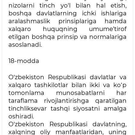
nizolarni tinch yo‘l bilan hal etish,
boshqa davlatlarning ichki ishlariga
aralashmaslik prinsiplariga hamda
xalqaro huquqning umume’tirof
etilgan boshqa prinsip va normalariga
asoslanadi.
18-modda
O‘zbekiston Respublikasi davlatlar va
xalqaro tashkilotlar bilan ikki va ko‘p
tomonlama munosabatlarni har
taraflama rivojlantirishga qaratilgan
tinchliksevar tashqi siyosatni amalga
oshiradi.
O‘zbekiston Respublikasi davlatning,
xalqning oliy manfaatlaridan, uning