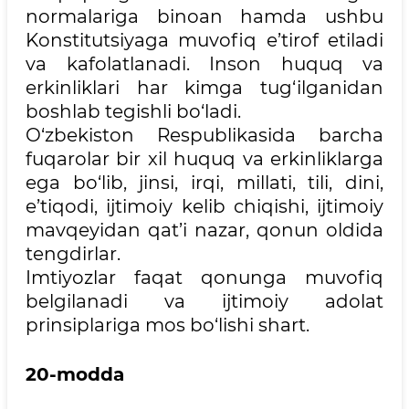
normalariga binoan hamda ushbu
Konstitutsiyaga muvofiq e’tirof etiladi
va kafolatlanadi. Inson huquq va
erkinliklari har kimga tug‘ilganidan
boshlab tegishli bo‘ladi.
O‘zbekiston Respublikasida barcha
fuqarolar bir xil huquq va erkinliklarga
ega bo‘lib, jinsi, irqi, millati, tili, dini,
e’tiqodi, ijtimoiy kelib chiqishi, ijtimoiy
mavqeyidan qat’i nazar, qonun oldida
tengdirlar.
Imtiyozlar faqat qonunga muvofiq
belgilanadi va ijtimoiy adolat
prinsiplariga mos bo‘lishi shart.
20-modda