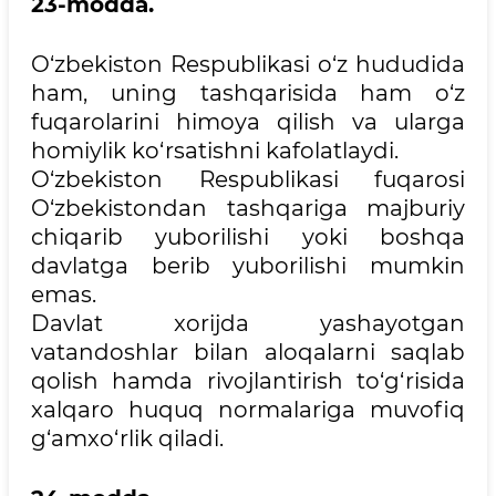
23-modda.
O‘zbekiston Respublikasi o‘z hududida
ham, uning tashqarisida ham o‘z
fuqarolarini himoya qilish va ularga
homiylik ko‘rsatishni kafolatlaydi.
O‘zbekiston Respublikasi fuqarosi
O‘zbekistondan tashqariga majburiy
chiqarib yuborilishi yoki boshqa
davlatga berib yuborilishi mumkin
emas.
Davlat xorijda yashayotgan
vatandoshlar bilan aloqalarni saqlab
qolish hamda rivojlantirish to‘g‘risida
xalqaro huquq normalariga muvofiq
g‘amxo‘rlik qiladi.