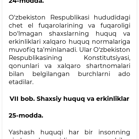
24-modda.
O‘zbekiston Respublikasi hududidagi
chet el fuqarolarining va fuqaroligi
bo‘lmagan shaxslarning huquq va
erkinliklari xalqaro huquq normalariga
muvofiq ta’minlanadi. Ular O‘zbekiston
Respublikasining Konstitutsiyasi,
qonunlari va xalqaro shartnomalari
bilan belgilangan burchlarni ado
etadilar.
VII bob. Shaxsiy huquq va erkinliklar
25-modda.
Yashash huquqi har bir insonning