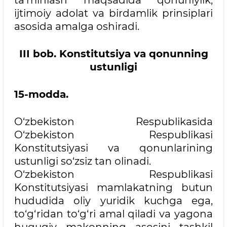
ijtimoiy adolat va birdamlik prinsiplari
asosida amalga oshiradi.
III bob. Konstitutsiya va qonunning
ustunligi
15-modda.
O‘zbekiston Respublikasida
O‘zbekiston Respublikasi
Konstitutsiyasi va qonunlarining
ustunligi so‘zsiz tan olinadi.
O‘zbekiston Respublikasi
Konstitutsiyasi mamlakatning butun
hududida oliy yuridik kuchga ega,
to‘g‘ridan to‘g‘ri amal qiladi va yagona
huquqiy makonning asosini tashkil