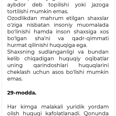
aybdor deb topilishi yoki jazoga
tortilishi mumkin emas.
Ozodlikdan mahrum etilgan shaxslar
o‘ziga nisbatan insoniy muomalada
bo‘linishi hamda inson shaxsiga xos
bo‘lgan sha’ni va qadr-qimmati
hurmat qilinishi huquqiga ega.
Shaxsning sudlanganligi va bundan
kelib chiqadigan huquqiy oqibatlar
uning qarindoshlari huquqlarini
cheklash uchun asos bo‘lishi mumkin
emas.
29-modda.
Har kimga malakali yuridik yordam
olish huquqi kafolatlanadi. Qonunda