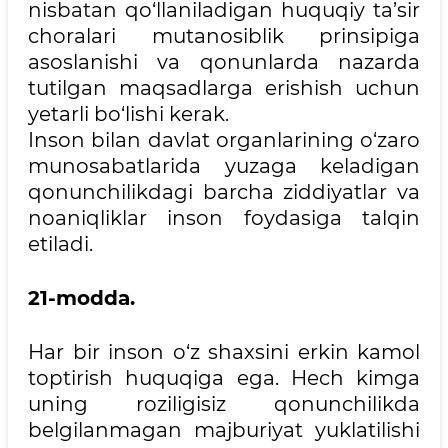
nisbatan qo‘llaniladigan huquqiy ta’sir
choralari mutanosiblik prinsipiga
asoslanishi va qonunlarda nazarda
tutilgan maqsadlarga erishish uchun
yetarli bo‘lishi kerak.
Inson bilan davlat organlarining o‘zaro
munosabatlarida yuzaga keladigan
qonunchilikdagi barcha ziddiyatlar va
noaniqliklar inson foydasiga talqin
etiladi.
21-modda.
Har bir inson o‘z shaxsini erkin kamol
toptirish huquqiga ega. Hech kimga
uning roziligisiz qonunchilikda
belgilanmagan majburiyat yuklatilishi