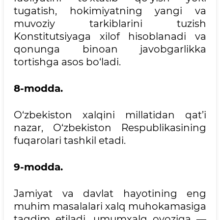
tugatish, hokimiyatning yangi va
muvoziy tarkiblarini tuzish
Konstitutsiyaga xilof hisoblanadi va
qonunga binoan javobgarlikka
tortishga asos bo‘ladi.
8-modda.
O‘zbekiston xalqini millatidan qat’i
nazar, O‘zbekiston Respublikasining
fuqarolari tashkil etadi.
9-modda.
Jamiyat va davlat hayotining eng
muhim masalalari xalq muhokamasiga
taqdim etiladi, umumxalq ovoziga —