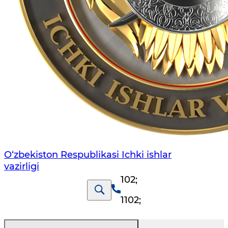
O‘zbеkiston Rеspublikаsi Ichki ishlаr
vаzirligi
102
;
1102
;