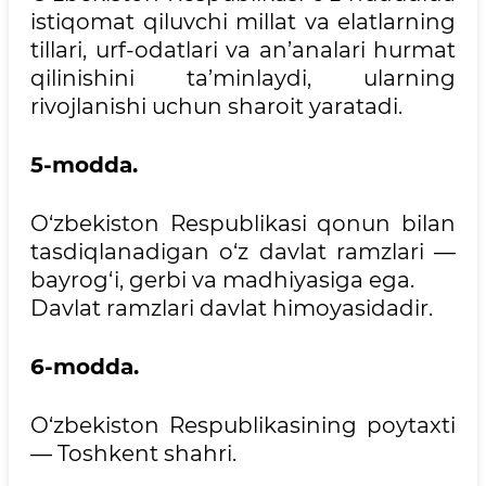
istiqomat qiluvchi millat va elatlarning
tillari, urf-odatlari va an’analari hurmat
qilinishini ta’minlaydi, ularning
rivojlanishi uchun sharoit yaratadi.
5-modda.
O‘zbekiston Respublikasi qonun bilan
tasdiqlanadigan o‘z davlat ramzlari —
bayrog‘i, gerbi va madhiyasiga ega.
Davlat ramzlari davlat himoyasidadir.
6-modda.
O‘zbekiston Respublikasining poytaxti
— Toshkent shahri.