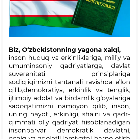
Biz, O‘zbekistonning yagona xalqi,
inson huquq va erkinliklariga, milliy va
umuminsoniy qadriyatlarga, davlat
suvereniteti prinsiplariga
sodiqligimizni tantanali ravishda e’lon
qilib,demokratiya, erkinlik va tenglik,
ijtimoiy adolat va birdamlik g‘oyalariga
sadoqatimizni namoyon qilib, inson,
uning hayoti, erkinligi, sha’ni va qadr-
qimmati oliy qadriyat hisoblanadigan
insonparvar demokratik davlatni,
ochiq va adolatli jamiyatni barpo etish