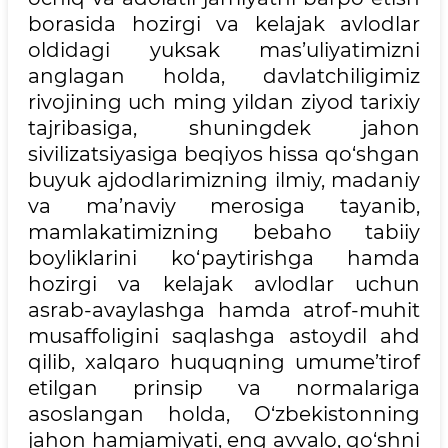
borasida hozirgi va kelajak avlodlar
oldidagi yuksak mas’uliyatimizni
anglagan holda, davlatchiligimiz
rivojining uch ming yildan ziyod tarixiy
tajribasiga, shuningdek jahon
sivilizatsiyasiga beqiyos hissa qo‘shgan
buyuk ajdodlarimizning ilmiy, madaniy
va ma’naviy merosiga tayanib,
mamlakatimizning bebaho tabiiy
boyliklarini ko‘paytirishga hamda
hozirgi va kelajak avlodlar uchun
asrab-avaylashga hamda atrof-muhit
musaffoligini saqlashga astoydil ahd
qilib, xalqaro huquqning umume’tirof
etilgan prinsip va normalariga
asoslangan holda, O‘zbekistonning
jahon hamjamiyati, eng avvalo, qo‘shni