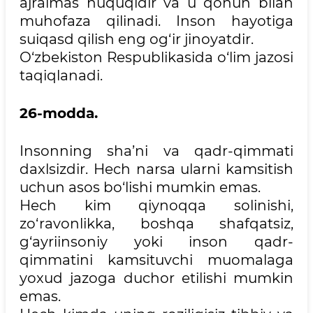
ajralmas huquqidir va u qonun bilan
muhofaza qilinadi. Inson hayotiga
suiqasd qilish eng og‘ir jinoyatdir.
O‘zbekiston Respublikasida o‘lim jazosi
taqiqlanadi.
26-modda.
Insonning sha’ni va qadr-qimmati
daxlsizdir. Hech narsa ularni kamsitish
uchun asos bo‘lishi mumkin emas.
Hech kim qiynoqqa solinishi,
zo‘ravonlikka, boshqa shafqatsiz,
g‘ayriinsoniy yoki inson qadr-
qimmatini kamsituvchi muomalaga
yoxud jazoga duchor etilishi mumkin
emas.