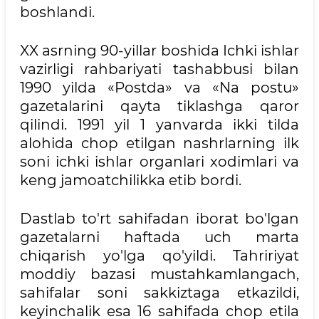
boshlandi.
XX asrning 90-yillar boshida Ichki ishlar
vazirligi rahbariyati tashabbusi bilan
1990 yilda «Postda» va «Na postu»
gazetalarini qayta tiklashga qaror
qilindi. 1991 yil 1 yanvarda ikki tilda
alohida chop etilgan nashrlarning ilk
soni ichki ishlar organlari xodimlari va
keng jamoatchilikka etib bordi.
Dastlab to'rt sahifadan iborat bo'lgan
gazetalarni haftada uch marta
chiqarish yo'lga qo'yildi. Tahririyat
moddiy bazasi mustahkamlangach,
sahifalar soni sakkiztaga etkazildi,
keyinchalik esa 16 sahifada chop etila