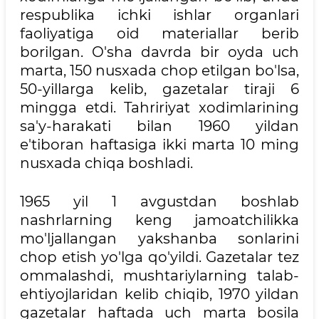
respublika ichki ishlar organlari
faoliyatiga oid materiallar berib
borilgan. O'sha davrda bir oyda uch
marta, 150 nusxada chop etilgan bo'lsa,
50-yillarga kelib, gazetalar tiraji 6
mingga etdi. Tahririyat xodimlarining
sa'y-harakati bilan 1960 yildan
e'tiboran haftasiga ikki marta 10 ming
nusxada chiqa boshladi.
1965 yil 1 avgustdan boshlab
nashrlarning keng jamoatchilikka
mo'ljallangan yakshanba sonlarini
chop etish yo'lga qo'yildi. Gazetalar tez
ommalashdi, mushtariylarning talab-
ehtiyojlaridan kelib chiqib, 1970 yildan
gazetalar haftada uch marta bosila