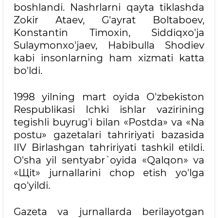
boshlandi. Nashrlarni qayta tiklashda
Zokir Ataev, G'ayrat Boltaboev,
Konstantin Timoxin, Siddiqxo'ja
Sulaymonxo'jaev, Habibulla Shodiev
kabi insonlarning ham xizmati katta
bo'ldi.
1998 yilning mart oyida O'zbekiston
Respublikasi Ichki ishlar vazirining
tegishli buyrug'i bilan «Postda» va «Na
postu» gazetalari tahririyati bazasida
IIV Birlashgan tahririyati tashkil etildi.
O'sha yil sentyabr` oyida «Qalqon» va
«Щit» jurnallarini chop etish yo'lga
qo'yildi.
Gazeta va jurnallarda berilayotgan