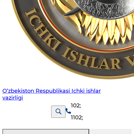
O‘zbеkiston Rеspublikаsi Ichki ishlаr
vаzirligi
102
;
1102
;