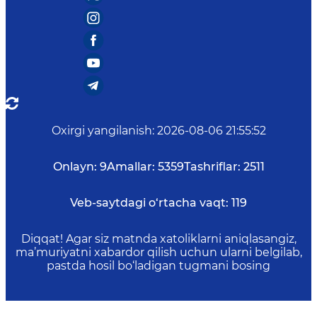
Oxirgi yangilanish
:
2026-08-06 21:55:52
Onlayn:
9
Amallar:
5359
Tashriflar:
2511
Veb-saytdagi o‘rtacha vaqt:
119
Diqqat! Agar siz matnda xatoliklarni aniqlasangiz,
ma’muriyatni xabardor qilish uchun ularni belgilab,
pastda hosil bo‘ladigan tugmani bosing