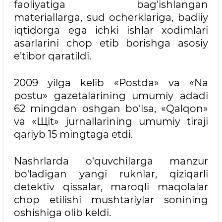
faoliyatiga bag'ishlangan
materiallarga, sud ocherklariga, badiiy
iqtidorga ega ichki ishlar xodimlari
asarlarini chop etib borishga asosiy
e'tibor qaratildi.
2009 yilga kelib «Postda» va «Na
postu» gazetalarining umumiy adadi
62 mingdan oshgan bo'lsa, «Qalqon»
va «Щit» jurnallarining umumiy tiraji
qariyb 15 mingtaga etdi.
Nashrlarda o'quvchilarga manzur
bo'ladigan yangi ruknlar, qiziqarli
detektiv qissalar, maroqli maqolalar
chop etilishi mushtariylar sonining
oshishiga olib keldi.