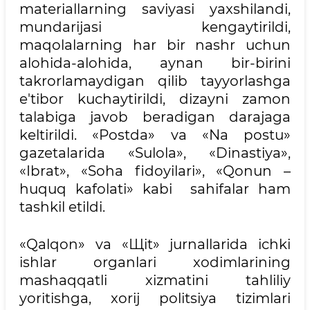
materiallarning saviyasi yaxshilandi,
mundarijasi kengaytirildi,
maqolalarning har bir nashr uchun
alohida-alohida, aynan bir-birini
takrorlamaydigan qilib tayyorlashga
e'tibor kuchaytirildi, dizayni zamon
talabiga javob beradigan darajaga
keltirildi. «Postda» va «Na postu»
gazetalarida «Sulola», «Dinastiya»,
«Ibrat», «Soha fidoyilari», «Qonun –
huquq kafolati» kabi sahifalar ham
tashkil etildi.
«Qalqon» va «Щit» jurnallarida ichki
ishlar organlari xodimlarining
mashaqqatli xizmatini tahliliy
yoritishga, xorij politsiya tizimlari