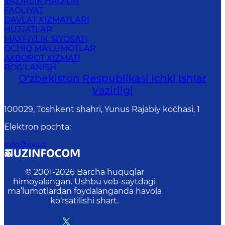
VAZIRLIK HAQIDA
FAOLIYAT
DAVLAT XIZMATLARI
HUJJATLAR
MAXFIYLIK SIYOSATI
OCHIQ MA'LUMOTLAR
AXBOROT XIZMATI
BOG‘LANISH
O‘zbеkiston Rеspublikаsi Ichki Ishlаr
Vаzirligi
100029, Toshkent shahri, Yunus Rаjаbiy ko`chаsi, 1
Elektron pochta
:
info@iiv.uz
© 2001-
2026
Barcha huquqlar
himoyalangan. Ushbu veb-saytdagi
ma’lumotlardan foydalanganda havola
ko‘rsatilishi shart.