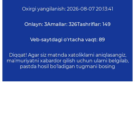
Oxirgi yangilanish
:
2026-08-07 20:13:41
Onlayn:
3
Amallar:
326
Tashriflar:
149
Veb-saytdagi o‘rtacha vaqt:
89
Diqqat! Agar siz matnda xatoliklarni aniqlasangiz,
ma’muriyatni xabardor qilish uchun ularni belgilab,
pastda hosil bo‘ladigan tugmani bosing