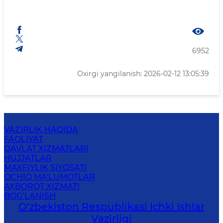
6952
Oxirgi yangilanish: 2026-02-12 13:05:39
VAZIRLIK HAQIDA
FAOLIYAT
DAVLAT XIZMATLARI
HUJJATLAR
MAXFIYLIK SIYOSATI
OCHIQ MA'LUMOTLAR
AXBOROT XIZMATI
BOG‘LANISH
O‘zbеkiston Rеspublikаsi Ichki Ishlаr
Vаzirligi