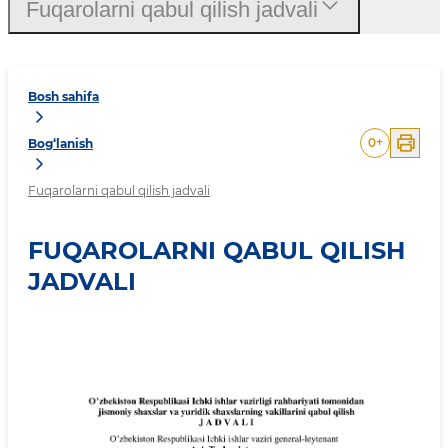
Fuqarolarni qabul qilish jadvali
Bosh sahifa
0
+
Bog‘lanish
Fuqarolarni qabul qilish jadvali
FUQAROLARNI QABUL QILISH
JADVALI