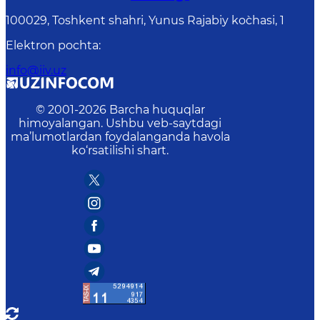
100029, Toshkent shahri, Yunus Rаjаbiy ko`chаsi, 1
Elektron pochta
:
info@iiv.uz
© 2001-
2026
Barcha huquqlar
himoyalangan. Ushbu veb-saytdagi
ma’lumotlardan foydalanganda havola
ko‘rsatilishi shart.