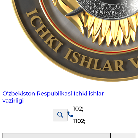
O‘zbеkiston Rеspublikаsi Ichki ishlаr
vаzirligi
102
;
1102
;