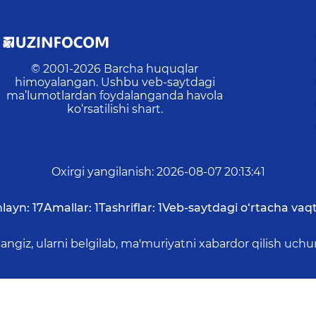
© 2001-
2026
Barcha huquqlar
himoyalangan. Ushbu veb-saytdagi
ma’lumotlardan foydalanganda havola
ko‘rsatilishi shart.
Oxirgi yangilanish
:
2026-08-07 20:13:41
layn:
17
Amallar:
1
Tashriflar:
1
Veb-saytdagi o‘rtacha vaqt
asangiz, ularni belgilab, ma'muriyatni xabardor qilish 