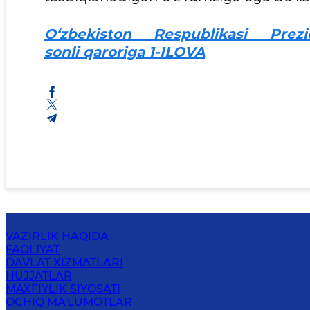
O‘zbekiston Respublikasi Prezi
sonli qaroriga 1-ILOVA
VAZIRLIK HAQIDA
FAOLIYAT
DAVLAT XIZMATLARI
HUJJATLAR
MAXFIYLIK SIYOSATI
OCHIQ MA'LUMOTLAR