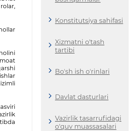
rolar,
Konstitutsiya sahifasi
ollar
Xizmatni o'tash
tartibi
olini
amoat
qarshi
Boʼsh ish oʼrinlari
shlar
izimli
Davlat dasturlari
asviri
irlik
Vazirlik tasarrufidagi
tibda
o'quv muassasalari