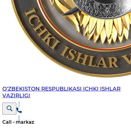
O‘ZBЕKISTON RЕSPUBLIKАSI ICHKI ISHLАR
VАZIRLIGI
Call - markaz