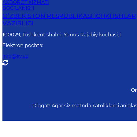
AXBOROT XIZMATI
BOG‘LANISH
O‘ZBЕKISTON RЕSPUBLIKАSI ICHKI ISHLАR
VАZIRLIGI
100029, Toshkent shahri, Yunus Rаjаbiy ko`chаsi, 1
Elektron pochta
:
info@iiv.uz
On
Diqqat! Agar siz matnda xatoliklarni aniql