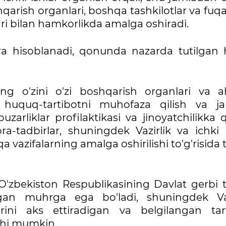
shqarish organlari, boshqa tashkilotlar va fuqa
i bilan hamkorlikda amalga oshiradi.
ora hisoblanadi, qonunda nazarda tutilgan h
ning o'zini o'zi boshqarish organlari va ah
 huquq-tartibotni muhofaza qilish va j
uzarliklar profilaktikasi va jinoyatchilikka 
ra-tadbirlar, shuningdek Vazirlik va ichki i
vazifalarning amalga oshirilishi to'g'risida t
 O'zbekiston Respublikasining Davlat gerbi t
lgan muhrga ega bo'ladi, shuningdek Vaz
larini aks ettiradigan va belgilangan tar
shi mumkin.