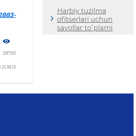
Harbiy tuzilma
2883-
ofitserlari uchun
savollar toʻplami
28700
21:18:13