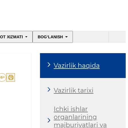
OT XIZMATI
BOG‘LANISH
Vazirlik haqida
16
+
Vazirlik tarixi
Ichki ishlar
organlarining
majburiyatlari va