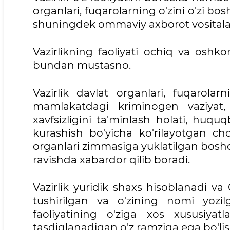
organlari, fuqarolarning o'zini o'zi bo
shuningdek ommaviy axborot vositalar
Vazirlikning faoliyati ochiq va oshk
bundan mustasno.
Vazirlik davlat organlari, fuqarolar
mamlakatdagi kriminogen vaziyat,
xavfsizligini ta'minlash holati, huquqb
kurashish bo'yicha ko'rilayotgan cho
organlari zimmasiga yuklatilgan boshqa 
ravishda xabardor qilib boradi.
Vazirlik yuridik shaxs hisoblanadi va
tushirilgan va o'zining nomi yozi
faoliyatining o'ziga xos xususiyat
tasdiqlanadigan o'z ramziga ega bo'li