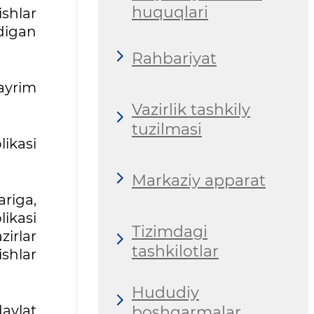
huquqlari
ishlar
digan
Rahbariyat
 ayrim
Vazirlik tashkily
tuzilmasi
likasi
Markaziy apparat
riga,
likasi
Tizimdаgi
zirlar
tashkilotlar
shlar
Hududiy
davlat
boshqarmalar