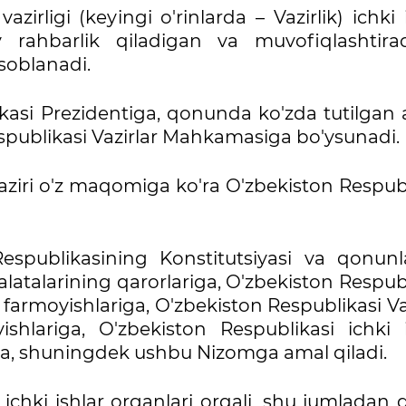
azirligi (keyingi o'rinlarda – Vazirlik) ichki 
y rahbarlik qiladigan va muvofiqlashtira
soblanadi.
ikasi Prezidentiga, qonunda ko'zda tutilgan
spublikasi Vazirlar Mahkamasiga bo'ysunadi.
vaziri o'z maqomiga ko'ra O'zbekiston Respub
 Respublikasining Konstitutsiyasi va qonunla
alatalarining qarorlariga, O'zbekiston Respub
 farmoyishlariga, O'zbekiston Respublikasi Va
hlariga, O'zbekiston Respublikasi ichki i
iga, shuningdek ushbu Nizomga amal qiladi.
 ichki ishlar organlari orqali, shu jumladan 