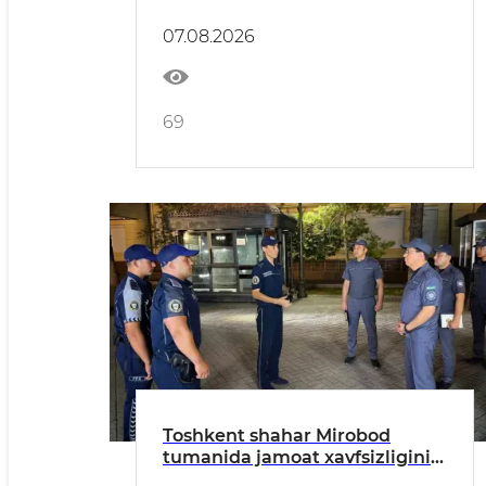
oylik yakunlari sarhisob qilindi
07.08.2026
69
Toshkent shahar Mirobod
tumanida jamoat xavfsizligini
taʼminlash boʻyicha kompleks