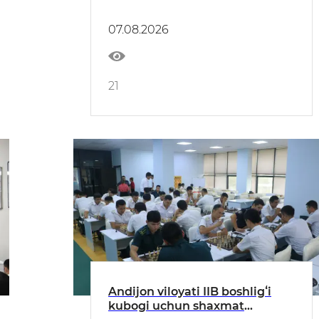
shogirdlar ehtiromi — eng
yuksak unvon
07.08.2026
21
Andijon viloyati IIB boshligʻi
kubogi uchun shaxmat