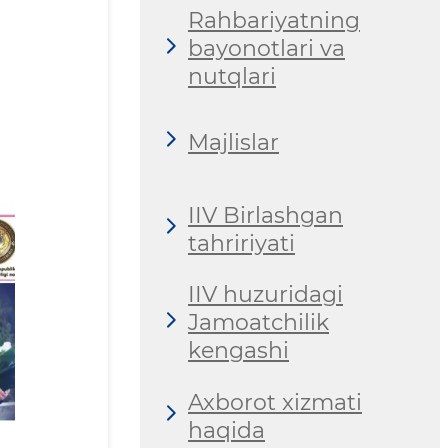
Rahbariyatning
bayonotlari va
nutqlari
Majlislar
IIV Birlashgan
tahririyati
IIV huzuridagi
Jamoatchilik
kengashi
Axborot xizmati
haqida