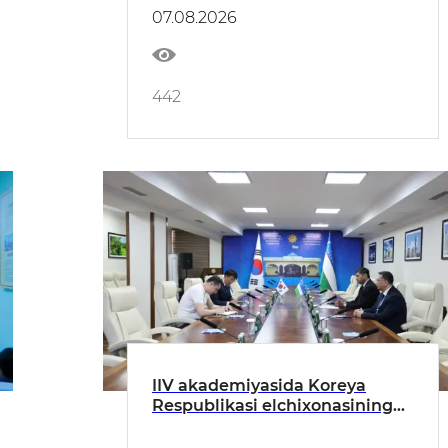
samaradorligi oʻrganildi
07.08.2026
442
IIV akademiyasida Koreya
Respublikasi elchixonasining
huquqni muhofaza qilish va
konsullik masalalari boʻyicha