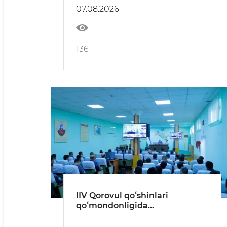
faoliyati va infratuzilma
07.08.2026
obyektlari koʻzdan kechirildi
136
IIV Qorovul qoʻshinlari
qoʻmondonligida
Kiberjinoyatchilikka qarshi
kurash yuzasidan muhim