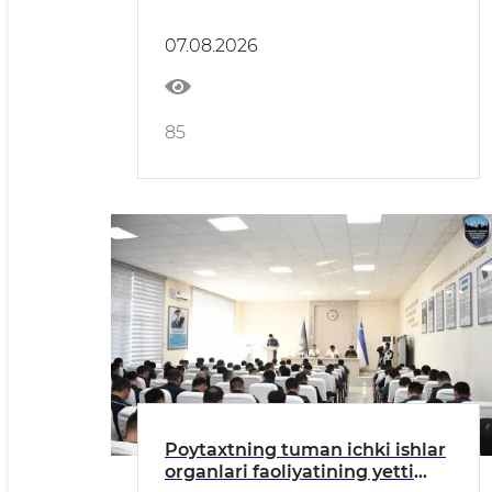
ichki ishlar vazirliklari
oʻrtasidagi idoralararo
07.08.2026
muvofiqlashtiruvchi ishchi
guruhining navbatdagi
yigʻilishi boʻlib oʻtdi
85
Poytaxtning tuman ichki ishlar
organlari faoliyatining yetti