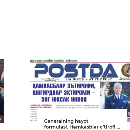
Generalning hayot
formulasi. Hamkasblar eʼtirofi,