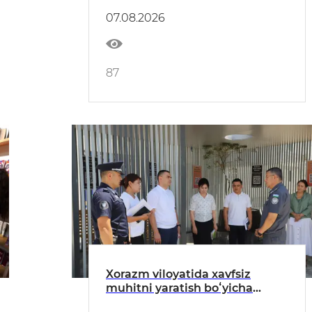
sayyor qabul oʻtkazildi
07.08.2026
87
Xorazm viloyatida xavfsiz
muhitni yaratish boʻyicha
amalga oshirilayotgan ishlar