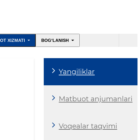
OT XIZMATI
BOG‘LANISH
Yangiliklar
Matbuot anjumanlari
Voqealar taqvimi