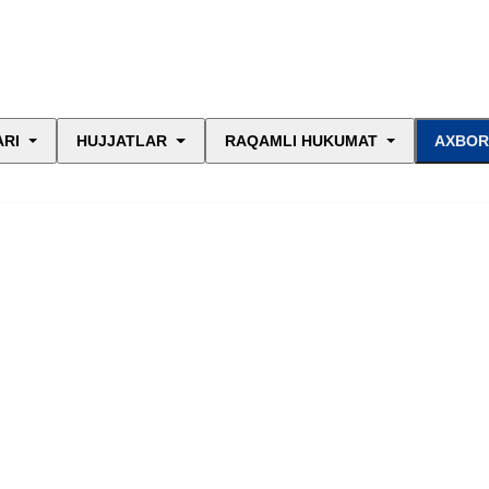
ARI
HUJJATLAR
RAQAMLI HUKUMAT
AXBOR