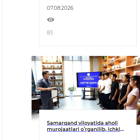
oʻrganishlar oʻtkazilmoqda
07.08.2026
83
Samarqand viloyatida aholi
murojaatlari oʻrganilib, ichki
ishlar organlarining xizmat