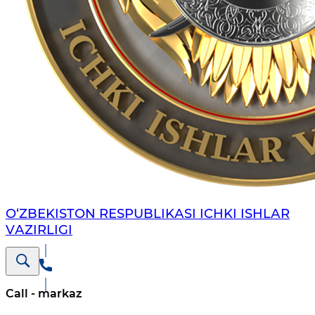
O‘ZBЕKISTON RЕSPUBLIKАSI ICHKI ISHLАR
VАZIRLIGI
Call - markaz