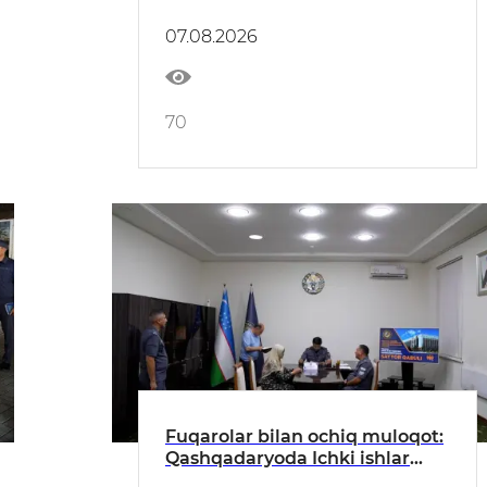
musobaqasi oʻtkazildi
07.08.2026
70
Fuqarolar bilan ochiq muloqot:
Qashqadaryoda Ichki ishlar
vaziri oʻrinbosari tomonidan