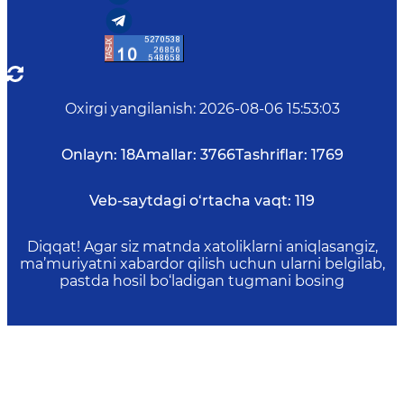
Oxirgi yangilanish
:
2026-08-06 15:53:03
Onlayn:
18
Amallar:
3766
Tashriflar:
1769
Veb-saytdagi o‘rtacha vaqt:
119
Diqqat! Agar siz matnda xatoliklarni aniqlasangiz,
ma’muriyatni xabardor qilish uchun ularni belgilab,
pastda hosil bo‘ladigan tugmani bosing