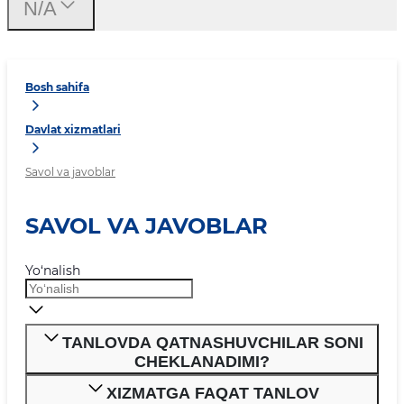
N/A
Bosh sahifa
Davlat xizmatlari
Savol va javoblar
SAVOL VA JAVOBLAR
Yo‘nalish
TANLOVDA QATNASHUVCHILAR SONI
CHEKLANADIMI?
XIZMATGA FAQAT TANLOV