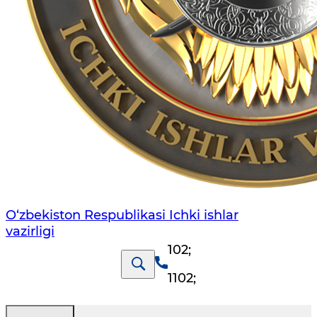
O‘zbеkiston Rеspublikаsi Ichki ishlаr
vаzirligi
102
;
1102
;