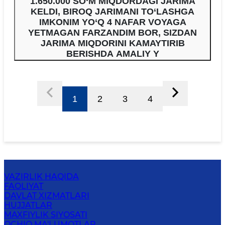
1.650.000 SO‘M MIQDORDAGI JARIMA
KELDI, BIROQ JARIMANI TO‘LASHGA
IMKONIM YO‘Q 4 NAFAR VOYAGA
YETMAGAN FARZANDIM BOR, SIZDAN
JARIMA MIQDORINI KAMAYTIRIB
BERISHDA AMALIY Y
1
2
3
4
VAZIRLIK HAQIDA
FAOLIYAT
DAVLAT XIZMATLARI
HUJJATLAR
MAXFIYLIK SIYOSATI
OCHIQ MA'LUMOTLAR