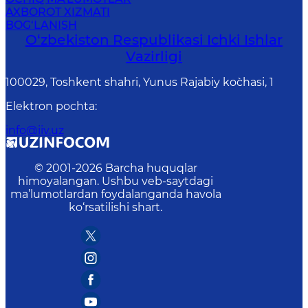
AXBOROT XIZMATI
BOG‘LANISH
O‘zbеkiston Rеspublikаsi Ichki Ishlаr
Vаzirligi
100029, Toshkent shahri, Yunus Rаjаbiy ko`chаsi, 1
Elektron pochta
:
info@iiv.uz
© 2001-
2026
Barcha huquqlar
himoyalangan. Ushbu veb-saytdagi
ma’lumotlardan foydalanganda havola
ko‘rsatilishi shart.