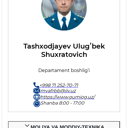
Tashxodjayev Ulugʻbek
Shuxratovich
Departament boshlig‘i
+998 71 252-70-71
mvafrbb@iiv.uz
https://www.gumiog.uz/
Shanba 8:00 - 17:00
MOLIYA VA MODDIY-TEXNIKA