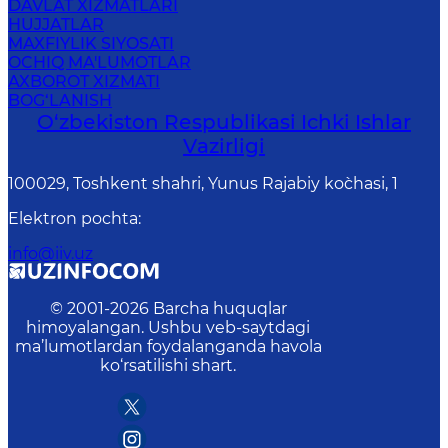
DAVLAT XIZMATLARI
HUJJATLAR
MAXFIYLIK SIYOSATI
OCHIQ MA'LUMOTLAR
AXBOROT XIZMATI
BOG‘LANISH
O‘zbеkiston Rеspublikаsi Ichki Ishlаr
Vаzirligi
100029, Toshkent shahri, Yunus Rаjаbiy ko`chаsi, 1
Elektron pochta
:
info@iiv.uz
© 2001-
2026
Barcha huquqlar
himoyalangan. Ushbu veb-saytdagi
ma’lumotlardan foydalanganda havola
ko‘rsatilishi shart.