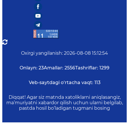
Oxirgi yangilanish
:
2026-08-08 15:12:54
Onlayn:
23
Amallar:
2556
Tashriflar:
1299
Veb-saytdagi o‘rtacha vaqt:
113
Diqqat! Agar siz matnda xatoliklarni aniqlasangiz,
ma’muriyatni xabardor qilish uchun ularni belgilab,
pastda hosil bo‘ladigan tugmani bosing