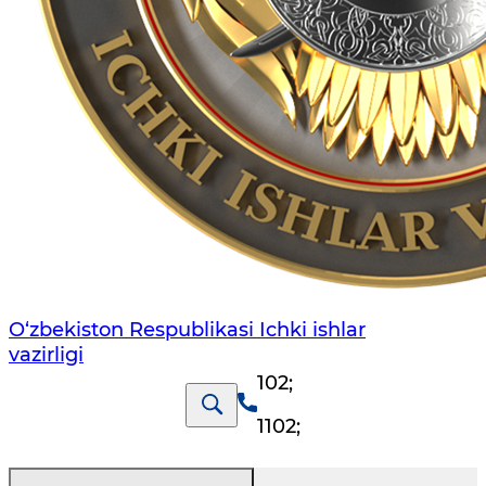
O‘zbеkiston Rеspublikаsi Ichki ishlаr
vаzirligi
102
;
1102
;