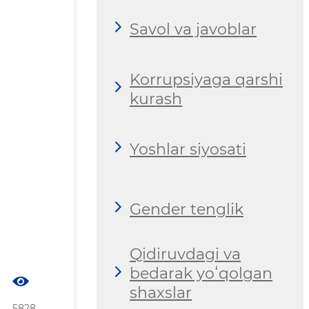
Savol va javoblar
Korrupsiyaga qarshi
kurash
Yoshlar siyosati
Gender tenglik
Qidiruvdagi va
bedarak yoʻqolgan
shaxslar
5828