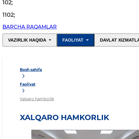
102
;
1102
;
BARCHA RAQAMLAR
VAZIRLIK HAQIDA
FAOLIYAT
DAVLAT XIZMATL
Bosh sahifa
Faoliyat
Xalqaro hamkorlik
XALQARO HAMKORLIK