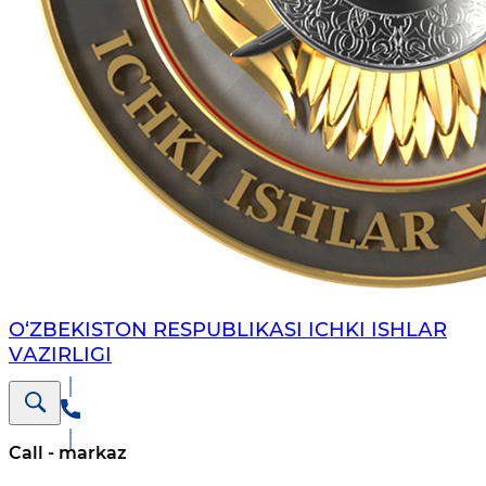
O‘ZBЕKISTON RЕSPUBLIKАSI ICHKI ISHLАR
VАZIRLIGI
Call - markaz