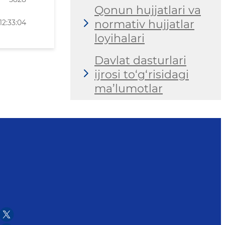
Qonun hujjatlari va
normativ hujjatlar
12:33:04
loyihalari
Davlat dasturlari
ijrosi to‘g‘risidagi
ma’lumotlar