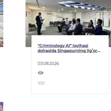
“Criminology AI” loyihasi
doirasida Singapurning ilgʻor
tajribasi oʻrganildi
03.08.2026
100