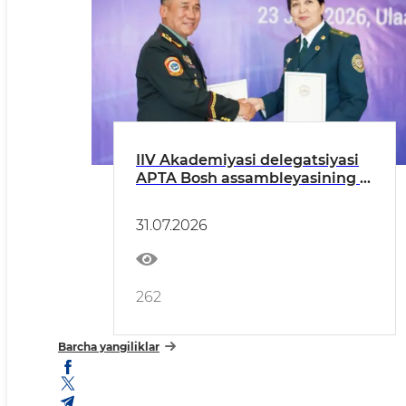
IIV Akademiyasi delegatsiyasi
APTA Bosh assambleyasining X
yigʻilishida ishtirok etdi
31.07.2026
262
Barcha yangiliklar