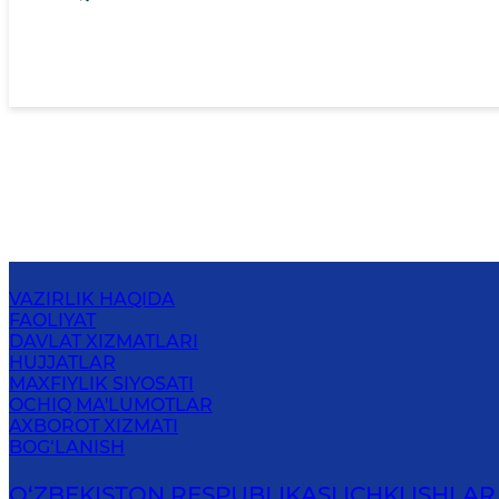
VAZIRLIK HAQIDA
FAOLIYAT
DAVLAT XIZMATLARI
HUJJATLAR
MAXFIYLIK SIYOSATI
OCHIQ MA'LUMOTLAR
AXBOROT XIZMATI
BOG‘LANISH
O‘ZBЕKISTON RЕSPUBLIKАSI ICHKI ISHLАR