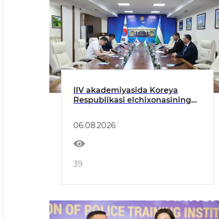
IIV akademiyasida Koreya
Respublikasi elchixonasining
huquqni muhofaza qilish va
konsullik masalalari boʻyicha
06.08.2026
vakili Kim Chje Xvan bilan
uchrashuv boʻlib oʻtdi
39