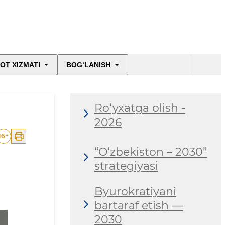
OT XIZMATI
BOG‘LANISH
Ro‘yxatga olish -
2026
16
+
“O‘zbekiston – 2030”
strategiyasi
Byurokratiyani
bartaraf etish —
2030