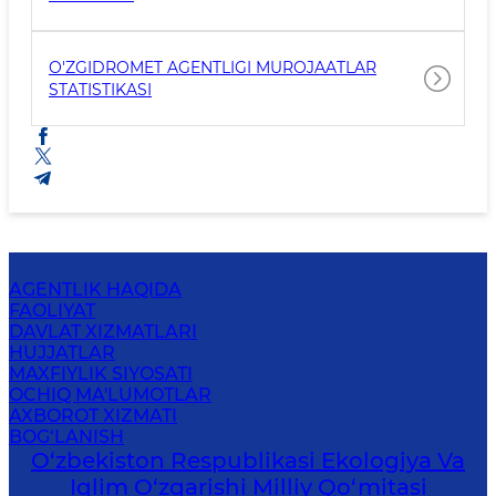
O'ZGIDROMET AGENTLIGI MUROJAATLAR
STATISTIKASI
AGENTLIK HAQIDA
FAOLIYAT
DAVLAT XIZMATLARI
HUJJATLAR
MAXFIYLIK SIYOSATI
OCHIQ MA'LUMOTLAR
AXBOROT XIZMATI
BOG‘LANISH
O‘zbekiston Respublikasi Ekologiya Va
Iqlim O‘zgarishi Milliy Qo‘mitasi