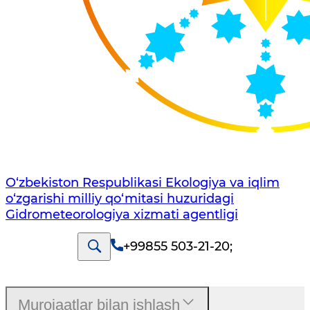
O‘zbekiston Respublikasi Ekologiya va iqlim
o‘zgarishi milliy qo‘mitasi huzuridagi
Gidrometeorologiya xizmati agentligi
+99855 503-21-20
;
Murojaatlar bilan ishlash