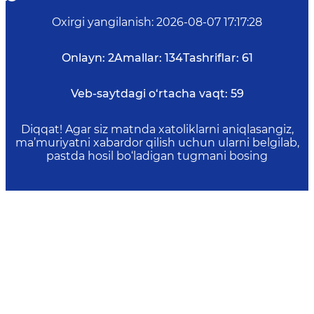
Oxirgi yangilanish
:
2026-08-07 17:17:28
Onlayn:
2
Amallar:
134
Tashriflar:
61
Veb-saytdagi o‘rtacha vaqt:
59
Diqqat! Agar siz matnda xatoliklarni aniqlasangiz,
ma’muriyatni xabardor qilish uchun ularni belgilab,
pastda hosil bo‘ladigan tugmani bosing