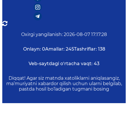
Oxirgi yangilanish
:
2026-08-07 17:17:28
Onlayn:
0
Amallar:
245
Tashriflar:
138
Veb-saytdagi o‘rtacha vaqt:
43
Diqqat! Agar siz matnda xatoliklarni aniqlasangiz,
ma’muriyatni xabardor qilish uchun ularni belgilab,
pastda hosil bo‘ladigan tugmani bosing