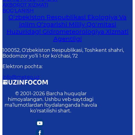
AXBOROT XIZMATI
BOG‘LANISH
O‘zbekiston Respublikasi Ekologiya Va
Iqlim O‘zgarishi Milliy Qo‘mitasi
Huzuridagi Gidrometeorologiya Xizmati
Agentligi
100052, O‘zbekiston Respublikasi, Toshkent shahri,
Bodomzor yo‘li 1-tor ko‘chasi, 72
Elektron pochta
:
info@meteo.uz
© 2001-
2026
Barcha huquqlar
himoyalangan. Ushbu veb-saytdagi
ma’lumotlardan foydalanganda havola
ko‘rsatilishi shart.