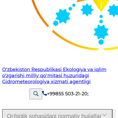
O‘zbekiston Respublikasi Ekologiya va iqlim
o‘zgarishi milliy qo‘mitasi huzuridagi
Gidrometeorologiya xizmati agentligi
+99855 503-21-20
;
Ochiqlik sohasidagi normativ hujjatlar