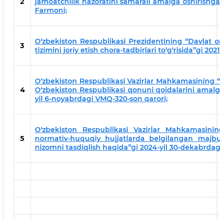
2
jamoatchilik nazoratini samarali amalga oshirishga 
Farmoni;
O‘zbekiston Respublikasi Prezidentining “Davlat org
3
tizimini joriy etish chora-tadbirlari to‘g‘risida”gi 20
O‘zbekiston Respublikasi Vazirlar Mahkamasining “Da
4
O‘zbekiston Respublikasi qonuni qoidalarini amalga 
yil 6-noyabrdagi VMQ-320-son qarori;
O‘zbekiston Respublikasi Vazirlar Mahkamasining
5
normativ-huquqiy hujjatlarda belgilangan majburi
nizomni tasdiqlish haqida”gi 2024-yil 30-dekabrda